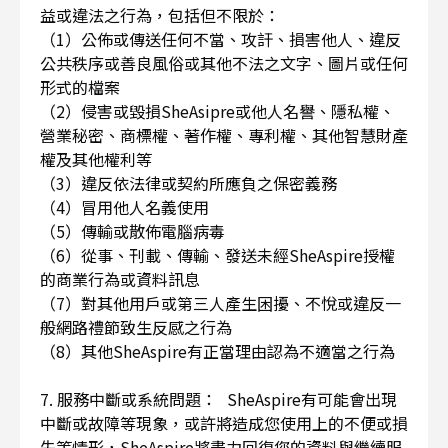
益或違法之行為，包括但不限於：
（1）公佈或傳送任何不當、攻訐、損害他人、違反
公共秩序或善良風俗或其他不法之文字、圖片或任何
形式的檔案
（2）侵害或毀損SheAsipre或他人名譽、隱私權、
營業秘密、商標權、著作權、專利權、其他智慧財產
權及其他權利等
（3）違反依法律或契約所應負之保密義務
（4）冒用他人名義使用
（5）傳輸或散佈電腦病毒
（6）從事、刊載、傳輸、發送未經SheAspire授權
的商業行為或資料訊息
（7）對其他用戶或第三人產生困擾、不悅或違反一
般網路禮節致生反感之行為
（8）其他SheAspire有正當理由認為不適當之行為
7. 服務中斷或系統問題： SheAspire有可能會出現
中斷或故障等現象，或許將造成您使用上的不便或損
失等情形，SheAspire將盡力回復您的資料與繼續服