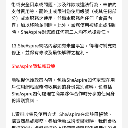
術或安全因素或問題、涉及詐欺或違法行為、未依約
支付費用等，而終止或限制您使用帳號（或其任何部
分）或本服務之使用，並將本服務內任何「會員內
容」加以移除並刪除。此外，當您使用被終止或限制
時，SheAspire對您或任何第三人均不承擔責任。
13.SheAspire網站內容如有未盡事宜，得隨時補充或
修正，並保有修改及最後解釋之權利。
SheAspire隱私權政策
隱私權保護政策內容，包括SheAspire如何處理在用
戶使用網站服務時收集到的身份識別資料，也包括
SheAspire如何處理在商業夥伴合作時分享的任何身
份識別資料。
1.資料收集及使用方式 SheAspire在您註冊帳號、
購買商品或服務、參加活動或贈獎遊戲時，我們會收
集您的個人資料或您於上述使用時所提供或產生的資