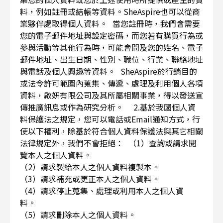
料，例如註冊或結帳等資料。SheAspire也可以從商
業夥伴處取得個人資料。 當您註冊時，我們會需要
您的電子郵件地址與設定密碼，而您若有購買行為或
參與活動等其他行為時，可能會問及您的姓名、電子
郵件地址、出生日期、性別、職位、行業、聯絡地址
與電話及個人興趣等資料。 SheAspire於行銷目的
或法令許可範圍內蒐集、傳遞、處理及利用個人各項
資料，啟妍有限公司及其所屬相關事業，得以發送宣
傳推廣訊息或作為研究分析。 2.基於我國個人資
料保護法之規定，您可以電話或Email通知方式，行
使以下權利，除基於符合個人資料保護法與其它相關
法律規定外，我們不會拒絕： （1）查詢或請求閱
覽本人之個人資料。
（2）請求製給本人之個人資料複製本。
（3）請求補充或更正本人之個人資料。
（4）請求停止蒐集、處理或利用本人之個人資
料。
（5）請求刪除本人之個人資料。