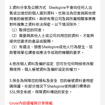
3.資料分享及公開方式 SheAspire不會向任何人出
售或出借您的個人識別資料，也無法為您查詢其他使
用者的帳號資料，啟妍有限公司及其所屬相關事業應
對所搜集之資料依法保密。以下情況除外：
（1）取得您的同意。
（2）需要與其他人士或公司共用您的資料，才能夠
提供您要求的產品或服務。
（3）有違法、損害SheAspire或他人行為發生、協
助警政單位調查或應法令或政府機關的要求。
4.修改個人資料及偏好設定 您可在任何時候修改服
務使用、個人帳號資料及偏好設定的權力。
5.保全為保障您的隱私及安全 您的帳號資料會用密
碼保護。在部分情況下SheAspire使用通行標準的
SSL保全系統，保障資料傳送的安全。
Grow內容版權與分享規範