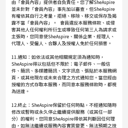
由「會員內容」提供者自負責任。您了解SheAspire
並未針對「會員內容」事先加以審查，但SheAspire
有權依其自行之考量，拒絕、移除、移交或保存及揭
露不當「會員內容」。 會員違反本服務條款、或侵
害其他人任何權利所衍生或導致任何第三人為請求或
主張時，您同意使SheAspire、關係企業、經理人、
代理人、受僱人、合夥人及授權人免於任何損害。
11.通知：如依法或其他相關規定須為通知時，
SheAspire得以包括但不限於：電子郵件、一般信
件、簡訊、多媒體簡訊、文字訊息、張貼於本服務網
頁，或其他現在或未來合理之方式通知您。當您經由
授權的方式存取本服務，而同意本服務條款時，都視
為送達。
12.終止：SheAspire保留於任何時點，不經通知隨時
修改或暫時或永久停止繼續提供服務（或其任一部
分）的權利。您同意SheAspire得依其判斷因任何理
由，如無法繼續或服務內容實質變更、無法預期之技