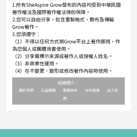
1.所有SheAspire Grow發布的內容均受到中華民國
著作權法及國際著作權法律的保障。
2.您可以自由分享，包含重製格式、散布及傳輸
Grow著作。
3.您須遵守：
（1）不得以任何方式將Grow平台上著作挪用，作
為您個人或團體背書使用。
（2）分享需標示來源或著作人或授權人姓名。
（3）非商業性運用。
（4）在不變更、變形或修改著作內容時使用。
組織簡介：
關於我們
公益服務
服務條款
合作提案
加入我
們