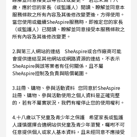
歲，應於您的家長（或監護人）閱讀、瞭解並同意本
服務條款之所有內容及其後修改變更後，方得使用。
當您使用或繼續SheAspire服務時，即推定您的家長
（或監護人）已閱讀、瞭解並同意接受本服務條款之
所有內容及其後修改變更。
2.與第三人網站的連結 SheAspire或合作廠商可能
會提供連結至其他網站或網路資源的連結，不表示
SheAspire與該等業者有任何關係，且不屬
SheAspire控制及負責與賠償範圍。
3.註冊、購物、參與活動資料 您同意於SheAspire
註冊、購物、參與活動使用之個人資料是正確完整
的，若有不屬實狀況，我們有權停止您的使用權利。
4.十八歲以下兒童及青少年之保護 希望家長或監護
人謹慎選擇合適網站供兒童及青少年瀏覽，囑咐不可
任意提供個人或家人基本資料，且未經同意不應接受