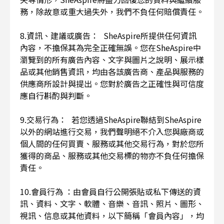
務，除故意或重大過失外，我們不負任何賠償責任。
8.資訊、建議或廣告： SheAspire所提供任何資訊
內容，不擔保其為完全正確無誤。您在SheAspire中
瀏覽到的所有廣告內容、文字與圖片之說明、展示樣
品或其他銷售資訊，均由各該廣告商、產品與服務的
供應商所設計與提出。您對於廣告之正確性與可信度
應自行斟酌與判斷。
9.交易行為： 若您透過SheAspire聯結到SheAspire
以外的網站進行交易，我們聲明絕不介入您與廠商或
個人間的任何買賣、服務或其他交易行為，對於您所
獲得的商品、服務或其他交易標的物亦不負任何擔保
責任。
10.會員行為 ：由會員自行公開張貼或私下傳送的資
訊、資料、文字、軟體、音樂、音訊、照片、圖形、
視訊、信息或其他資料，以下簡稱「會員內容」，均