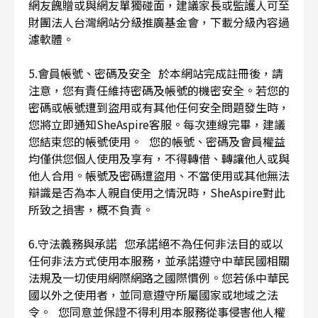
網友餽贈或與網友單獨碰面，建議家長或監護人可至
財團法人台灣網站分級推廣基金會，下載分級內容過
濾軟體。
5.會員帳號、密碼及安全 於本網站完成註冊後，請
注意，您有責任維持密碼及帳號的機密安全。若您的
密碼或帳號遭到盜用或有其他任何安全問題發生時，
您將立即通知SheAspire客服。每次連線完畢，建議
您結束您的帳號使用。 您的帳號、密碼及會員權益
均僅供您個人使用及享有，不得轉借、轉讓他人或與
他人合用。帳號及密碼遭盜用、不當使用或其他無法
辯識是否為本人親自使用之情況時，SheAspire對此
所致之損害，概不負責。
6.守法義務與承諾 您承諾絕不為任何非法目的或以
任何非法方式使用本服務，並承諾遵守中華民國相關
法規及一切使用網際網路之國際慣例。您若係中華民
國以外之使用者，並同意遵守所屬國家或地域之法
令。 您同意並保證不得利用本服務從事侵害他人權