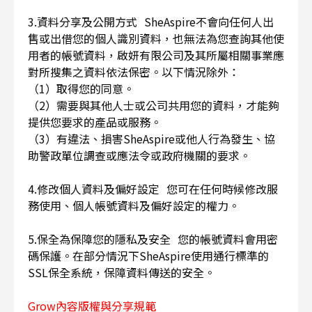
3.資料分享及公開方式 SheAspire不會向任何人出
售或出借您的個人識別資料，也無法為您查詢其他使
用者的帳號資料，啟妍有限公司及其所屬相關事業應
對所搜集之資料依法保密。以下情況除外：
（1）取得您的同意。
（2）需要與其他人士或公司共用您的資料，才能夠
提供您要求的產品或服務。
（3）有違法、損害SheAspire或他人行為發生、協
助警政單位調查或應法令或政府機關的要求。
4.修改個人資料及偏好設定 您可在任何時候修改服
務使用、個人帳號資料及偏好設定的權力。
5.保全為保障您的隱私及安全 您的帳號資料會用密
碼保護。在部分情況下SheAspire使用通行標準的
SSL保全系統，保障資料傳送的安全。
Grow內容版權與分享規範