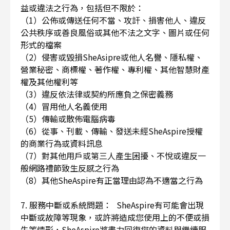
益或違法之行為，包括但不限於：
（1）公佈或傳送任何不當、攻訐、損害他人、違反
公共秩序或善良風俗或其他不法之文字、圖片或任何
形式的檔案
（2）侵害或毀損SheAsipre或他人名譽、隱私權、
營業秘密、商標權、著作權、專利權、其他智慧財產
權及其他權利等
（3）違反依法律或契約所應負之保密義務
（4）冒用他人名義使用
（5）傳輸或散佈電腦病毒
（6）從事、刊載、傳輸、發送未經SheAspire授權
的商業行為或資料訊息
（7）對其他用戶或第三人產生困擾、不悅或違反一
般網路禮節致生反感之行為
（8）其他SheAspire有正當理由認為不適當之行為
7. 服務中斷或系統問題： SheAspire有可能會出現
中斷或故障等現象，或許將造成您使用上的不便或損
失等情形，SheAspire將盡力回復您的資料與繼續服