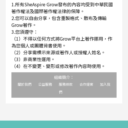
1.所有SheAspire Grow發布的內容均受到中華民國
著作權法及國際著作權法律的保障。
2.您可以自由分享，包含重製格式、散布及傳輸
Grow著作。
3.您須遵守：
（1）不得以任何方式將Grow平台上著作挪用，作
為您個人或團體背書使用。
（2）分享需標示來源或著作人或授權人姓名。
（3）非商業性運用。
（4）在不變更、變形或修改著作內容時使用。
組織簡介：
關於我們
公益服務
服務條款
合作提案
加入我
們