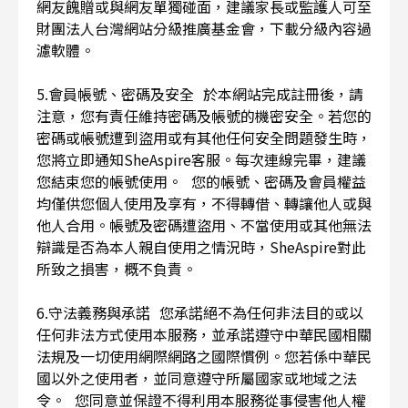
網友餽贈或與網友單獨碰面，建議家長或監護人可至
財團法人台灣網站分級推廣基金會，下載分級內容過
濾軟體。
5.會員帳號、密碼及安全 於本網站完成註冊後，請
注意，您有責任維持密碼及帳號的機密安全。若您的
密碼或帳號遭到盜用或有其他任何安全問題發生時，
您將立即通知SheAspire客服。每次連線完畢，建議
您結束您的帳號使用。 您的帳號、密碼及會員權益
均僅供您個人使用及享有，不得轉借、轉讓他人或與
他人合用。帳號及密碼遭盜用、不當使用或其他無法
辯識是否為本人親自使用之情況時，SheAspire對此
所致之損害，概不負責。
6.守法義務與承諾 您承諾絕不為任何非法目的或以
任何非法方式使用本服務，並承諾遵守中華民國相關
法規及一切使用網際網路之國際慣例。您若係中華民
國以外之使用者，並同意遵守所屬國家或地域之法
令。 您同意並保證不得利用本服務從事侵害他人權