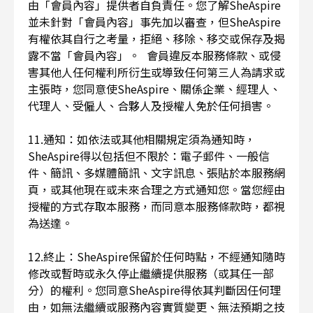
由「會員內容」提供者自負責任。您了解SheAspire
並未針對「會員內容」事先加以審查，但SheAspire
有權依其自行之考量，拒絕、移除、移交或保存及揭
露不當「會員內容」。 會員違反本服務條款、或侵
害其他人任何權利所衍生或導致任何第三人為請求或
主張時，您同意使SheAspire、關係企業、經理人、
代理人、受僱人、合夥人及授權人免於任何損害。
11.通知：如依法或其他相關規定須為通知時，
SheAspire得以包括但不限於：電子郵件、一般信
件、簡訊、多媒體簡訊、文字訊息、張貼於本服務網
頁，或其他現在或未來合理之方式通知您。當您經由
授權的方式存取本服務，而同意本服務條款時，都視
為送達。
12.終止：SheAspire保留於任何時點，不經通知隨時
修改或暫時或永久停止繼續提供服務（或其任一部
分）的權利。您同意SheAspire得依其判斷因任何理
由，如無法繼續或服務內容實質變更、無法預期之技