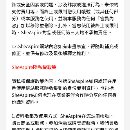
術或安全因素或問題、涉及詐欺或違法行為、未依約
支付費用等，而終止或限制您使用帳號（或其任何部
分）或本服務之使用，並將本服務內任何「會員內
容」加以移除並刪除。此外，當您使用被終止或限制
時，SheAspire對您或任何第三人均不承擔責任。
13.SheAspire網站內容如有未盡事宜，得隨時補充或
修正，並保有修改及最後解釋之權利。
SheAspire隱私權政策
隱私權保護政策內容，包括SheAspire如何處理在用
戶使用網站服務時收集到的身份識別資料，也包括
SheAspire如何處理在商業夥伴合作時分享的任何身
份識別資料。
1.資料收集及使用方式 SheAspire在您註冊帳號、
購買商品或服務、參加活動或贈獎遊戲時，我們會收
集您的個人資料或您於上述使用時所提供或產生的資