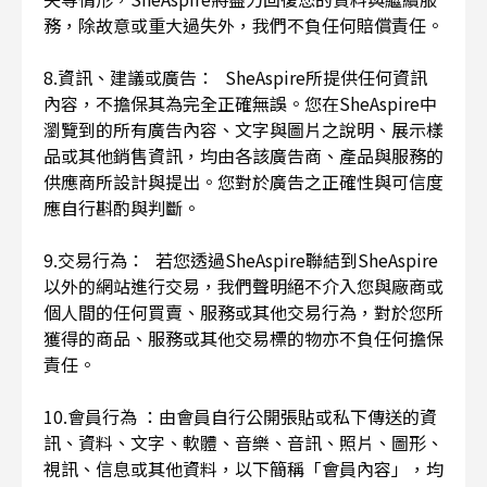
務，除故意或重大過失外，我們不負任何賠償責任。
8.資訊、建議或廣告： SheAspire所提供任何資訊
內容，不擔保其為完全正確無誤。您在SheAspire中
瀏覽到的所有廣告內容、文字與圖片之說明、展示樣
品或其他銷售資訊，均由各該廣告商、產品與服務的
供應商所設計與提出。您對於廣告之正確性與可信度
應自行斟酌與判斷。
9.交易行為： 若您透過SheAspire聯結到SheAspire
以外的網站進行交易，我們聲明絕不介入您與廠商或
個人間的任何買賣、服務或其他交易行為，對於您所
獲得的商品、服務或其他交易標的物亦不負任何擔保
責任。
10.會員行為 ：由會員自行公開張貼或私下傳送的資
訊、資料、文字、軟體、音樂、音訊、照片、圖形、
視訊、信息或其他資料，以下簡稱「會員內容」，均