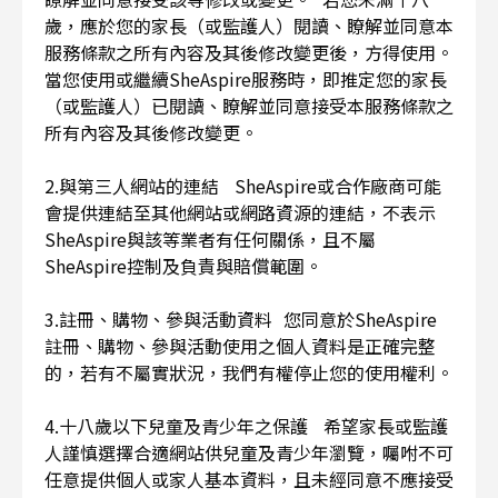
歲，應於您的家長（或監護人）閱讀、瞭解並同意本
服務條款之所有內容及其後修改變更後，方得使用。
當您使用或繼續SheAspire服務時，即推定您的家長
（或監護人）已閱讀、瞭解並同意接受本服務條款之
所有內容及其後修改變更。
2.與第三人網站的連結 SheAspire或合作廠商可能
會提供連結至其他網站或網路資源的連結，不表示
SheAspire與該等業者有任何關係，且不屬
SheAspire控制及負責與賠償範圍。
3.註冊、購物、參與活動資料 您同意於SheAspire
註冊、購物、參與活動使用之個人資料是正確完整
的，若有不屬實狀況，我們有權停止您的使用權利。
4.十八歲以下兒童及青少年之保護 希望家長或監護
人謹慎選擇合適網站供兒童及青少年瀏覽，囑咐不可
任意提供個人或家人基本資料，且未經同意不應接受