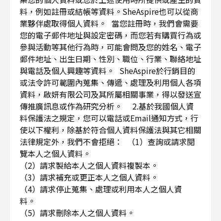
料，例如註冊或結帳等資料。SheAspire也可以從商
業夥伴處取得個人資料。 當您註冊時，我們會需要
您的電子郵件地址與設定密碼，而您若有購買行為或
參與活動等其他行為時，可能會問及您的姓名、電子
郵件地址、出生日期、性別、職位、行業、聯絡地址
與電話及個人興趣等資料。 SheAspire於行銷目的
或法令許可範圍內蒐集、傳遞、處理及利用個人各項
資料，啟妍有限公司及其所屬相關事業，得以發送宣
傳推廣訊息或作為研究分析。 2.基於我國個人資
料保護法之規定，您可以電話或Email通知方式，行
使以下權利，除基於符合個人資料保護法與其它相關
法律規定外，我們不會拒絕： （1）查詢或請求閱
覽本人之個人資料。
（2）請求製給本人之個人資料複製本。
（3）請求補充或更正本人之個人資料。
（4）請求停止蒐集、處理或利用本人之個人資
料。
（5）請求刪除本人之個人資料。