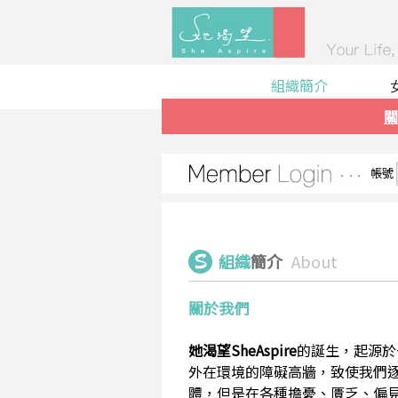
組織簡介
關
帳號
組織
簡介
About
關於我們
她渴望SheAspire
的誕生，起源於
外在環境的障礙高牆，致使我們
體，但是在各種擔憂、匱乏、偏見