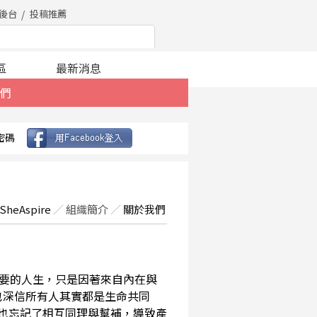
後台
投稿推薦
區
最新消息
們
密碼
SheAspire
／
組織簡介
／
關於我們
要的人生，只是因著來自內在與
也深信所有人其實都是生命共同
，也忘記了相互同理與幫補，導致產