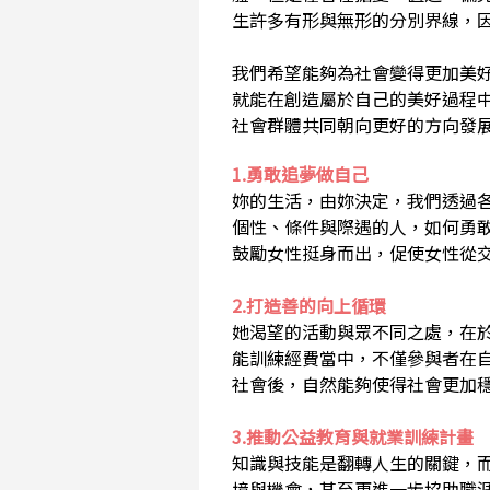
生許多有形與無形的分別界線，
我們希望能夠為社會變得更加美
就能在創造屬於自己的美好過程
社會群體共同朝向更好的方向發
1.勇敢追夢做自己
妳的生活，由妳決定，我們透過
個性、條件與際遇的人，如何勇
鼓勵女性挺身而出，促使女性從
2.打造善的向上循環
她渴望的活動與眾不同之處，在
能訓練經費當中，不僅參與者在
社會後，自然能夠使得社會更加
3.推動公益教育與就業訓練計畫
知識與技能是翻轉人生的關鍵，
境與機會，甚至更進一步協助職