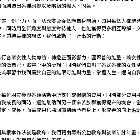
因而創造出各種紛擾以及階級的擴大、固著。
好盡一份心力，而一切改變要從個體自身開始，如果每個人都能
中，同時用全新角度與態度對待他人，也能獲得更多相互瞭解、
展。秉持這樣的想法，我們啟動了一連串的行動：
各行各業女性人物專訪，傳遞正面影響力、匯聚善的能量，讓女
敢的做自己，追尋心中的夢想；同時我們舉辦了各式各樣的女性
交流學習中找到屬於自己的無限可能與力量，掌握人生，邁向自
於每位朋友參與各類活動中所支付或捐贈的費用，同時部分費用
自我成長的同時，還能幫助到另一個辛苦族群獲得提升的機會，
穩定、成長，而這成果也將回饋到給予者身上，形成善的向上循
而其根本作法就是教育，我們藉由籌辦公益教育與就業訓練計畫
涯規劃、就業或直接提供工作。