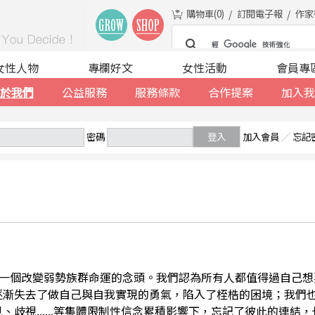
購物車(
0
)
訂閱電子報
作家
女性人物
專欄好文
女性活動
會員專
於我們
公益服務
服務條款
合作提案
加入我
密碼
登入
加入會員
／
忘記
一個改變弱勢族群命運的念頭。我們認為所有人都值得過自己想
逐漸失去了做自己與自我實現的勇氣，陷入了桎梏的困境；我們
、歧視......等集體限制性信念累積影響下，忘記了彼此的連結