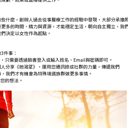
做些什麼，創辦人過去從事醫療工作的經驗中發現，大部分承擔
要更多的時間、精力與資源，才能穩定生活，朝向自主獨立，我
我們決定以女性作為起點。
3件事：
，只需要透過臉書登入或輸入姓名、Email與密碼即可。
0個人分享《她渴望》，運用您通訊錄或社群的力量，傳遞我們
，我們才有機會為特殊境遇族群做更多事情。
享您的想法。