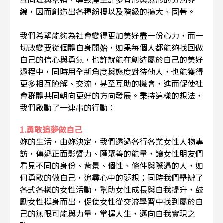
線，因而創造出各種紛擾以及階級的擴大、固著。
我們希望能夠為社會變得更加美好盡一份心力，而一
切改變要從個體自身開始，如果每個人都能夠找回做
自己的信心與勇氣，也許就能在創造屬於自己的美好
過程中，同時用全新角度與態度對待他人，也能獲得
更多相互瞭解、交流，甚至互助的機會，進而促使社
會群體共同朝向更好的方向發展。秉持這樣的想法，
我們啟動了一連串的行動：
1.勇敢追夢做自己
妳的生活，由妳決定，我們透過各行各業女性人物專
訪，傳遞正面影響力、匯聚善的能量，讓女性朋友們
看見不同的身份、背景、個性、條件與際遇的人，如
何勇敢的做自己，追尋心中的夢想；同時我們舉辦了
各式各樣的女性活動，幫助女性成長與自我提升，鼓
勵女性挺身而出，促使女性從交流學習中找到屬於自
己的無限可能與力量，掌握人生，邁向自我實現之