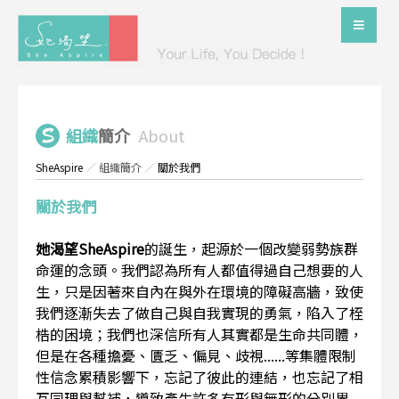
組織
簡介
About
SheAspire
／
組織簡介
／
關於我們
關於我們
她渴望SheAspire
的誕生，起源於一個改變弱勢族群
命運的念頭。我們認為所有人都值得過自己想要的人
生，只是因著來自內在與外在環境的障礙高牆，致使
我們逐漸失去了做自己與自我實現的勇氣，陷入了桎
梏的困境；我們也深信所有人其實都是生命共同體，
但是在各種擔憂、匱乏、偏見、歧視......等集體限制
性信念累積影響下，忘記了彼此的連結，也忘記了相
互同理與幫補，導致產生許多有形與無形的分別界