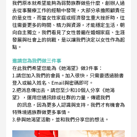
我們原本就希望能夠為弱勢族群做些什麼，創辦人過
去從事醫療工作的經驗中發現，大部分承擔照顧責任
的是女性，而當女性家庭或經濟發生重大挫折時，往
往需要更多的時間、精力與資源，才能穩定生活，朝
向自主獨立，我們看見了女性普遍在婚姻家庭、生涯
發展與社會上的挑戰，是以讓我們決定以女性作為起
點。
邀請您為我們做三件事
在此我們希望您能為《她渴望》做3件事：
1.請您加入我們的會員。加入很快，只需要透過臉書
登入或輸入姓名、Email與密碼即可。
2.把消息傳出去。請您至少和10個人分享《她渴
望》，運用您通訊錄或社群的力量，傳遞我們
的訊息，因為更多人認識與支持，我們才有機會為
特殊境遇族群做更多事情。
3.參與她渴望活動，並和我們分享您的想法。