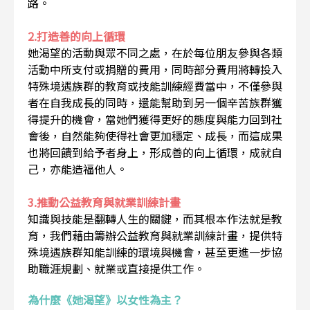
路。
2.打造善的向上循環
她渴望的活動與眾不同之處，在於每位朋友參與各類
活動中所支付或捐贈的費用，同時部分費用將轉投入
特殊境遇族群的教育或技能訓練經費當中，不僅參與
者在自我成長的同時，還能幫助到另一個辛苦族群獲
得提升的機會，當她們獲得更好的態度與能力回到社
會後，自然能夠使得社會更加穩定、成長，而這成果
也將回饋到給予者身上，形成善的向上循環，成就自
己，亦能造福他人。
3.推動公益教育與就業訓練計畫
知識與技能是翻轉人生的關鍵，而其根本作法就是教
育，我們藉由籌辦公益教育與就業訓練計畫，提供特
殊境遇族群知能訓練的環境與機會，甚至更進一步協
助職涯規劃、就業或直接提供工作。
為什麼《她渴望》以女性為主？