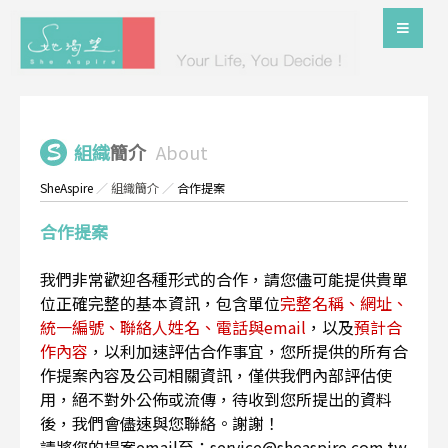
組織
簡介
About
SheAspire
／
組織簡介
／
合作提案
合作提案
我們非常歡迎各種形式的合作，請您儘可能提供貴單
位正確完整的基本資訊，包含單位
完整名稱、網址、
統一編號、聯絡人姓名、電話與email
，以及
預計合
作內容
，以利加速評估合作事宜，您所提供的所有合
作提案內容及公司相關資訊，僅供我們內部評估使
用，絕不對外公佈或流傳，待收到您所提出的資料
後，我們會儘速與您聯絡。謝謝！
請將您的提案email至：service@sheaspire.com.tw