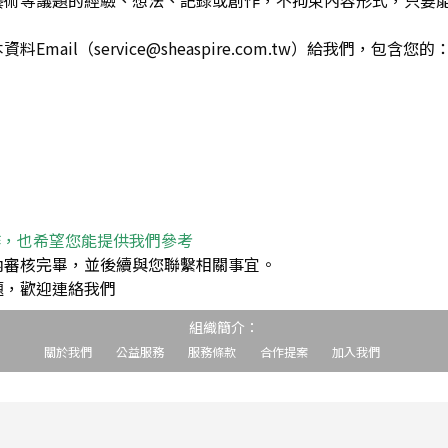
藝術等議題的經驗、想法、記錄或創作，不拘束內容形式，只要
ail（service@sheaspire.com.tw）給我們，包含您的
作，也希望您能提供我們參考
內審核完畢，並後續與您聯繫相關事宜。
題，歡迎連絡我們
組織簡介：
關於我們
公益服務
服務條款
合作提案
加入我們