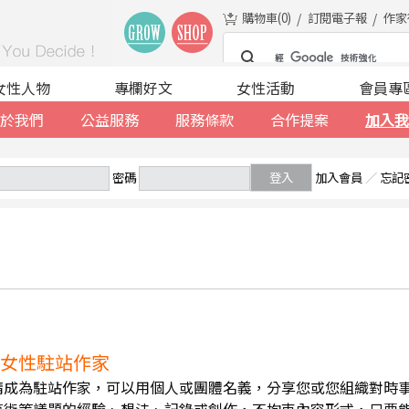
購物車(
0
)
訂閱電子報
作家
女性人物
專欄好文
女性活動
會員專
於我們
公益服務
服務條款
合作提案
加入我
密碼
登入
加入會員
／
忘記
誠徵女性駐站作家
請成為駐站作家，可以用個人或團體名義，分享您或您組織對時