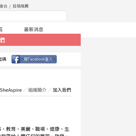
後台
投稿推薦
區
最新消息
們
密碼
SheAspire
／
組織簡介
／
加入我們
事、教育、美麗、職場、健康、生