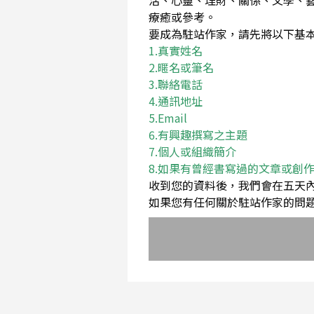
活、心靈、理財、關係、文學、
療癒或參考。
要成為駐站作家，請先將以下基本資料Em
1.真實姓名
2.暱名或筆名
3.聯絡電話
4.通訊地址
5.Email
6.有興趣撰寫之主題
7.個人或組織簡介
8.如果有曾經書寫過的文章或創
收到您的資料後，我們會在五天
如果您有任何關於駐站作家的問