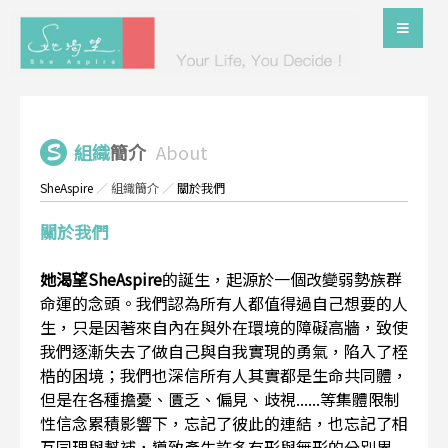
組織
簡介
About
SheAspire
／
組織簡介
／
關於我們
關於我們
她渴望SheAspire
的誕生，起源於一個改變弱勢族群
命運的念頭。我們認為所有人都值得過自己想要的人
生，只是因著來自內在與外在環境的障礙高牆，致使
我們逐漸失去了做自己與自我實現的勇氣，陷入了桎
梏的困境；我們也深信所有人其實都是生命共同體，
但是在各種擔憂、匱乏、偏見、歧視......等集體限制
性信念累積影響下，忘記了彼此的連結，也忘記了相
互同理與幫補，導致產生許多有形與無形的分別界