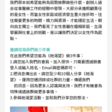
我們原本就希望能夠為弱勢族群做些什麼，創辦人過
去從事醫療工作的經驗中發現，大部分承擔照顧責任
的是女性，而當女性家庭或經濟發生重大挫折時，往
往需要更多的時間、精力與資源，才能穩定生活，朝
向自主獨立，我們看見了女性普遍在婚姻家庭、生涯
發展與社會上的挑戰，是以讓我們決定以女性作為起
點。
邀請您為我們做三件事
在此我們希望您能為《她渴望》做3件事：
1.請您加入我們的會員。加入很快，只需要透過臉書
登入或輸入姓名、Email與密碼即可。
2.把消息傳出去。請您至少和10個人分享《她渴
望》，運用您通訊錄或社群的力量，傳遞我們
的訊息，因為更多人認識與支持，我們才有機會為
特殊境遇族群做更多事情。
3.參與她渴望活動，並和我們分享您的想法。