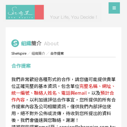
組織
簡介
About
SheAspire
／
組織簡介
／
合作提案
合作提案
我們非常歡迎各種形式的合作，請您儘可能提供貴單
位正確完整的基本資訊，包含單位
完整名稱、網址、
統一編號、聯絡人姓名、電話與email
，以及
預計合
作內容
，以利加速評估合作事宜，您所提供的所有合
作提案內容及公司相關資訊，僅供我們內部評估使
用，絕不對外公佈或流傳，待收到您所提出的資料
後，我們會儘速與您聯絡。謝謝！
請將您的提案email至：service@sheaspire.com.tw