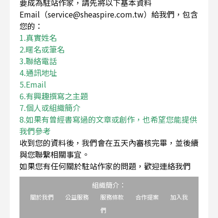
要成為駐站作家，請先將以下基本資料
Email（service@sheaspire.com.tw）給我們，包含
您的：
1.真實姓名
2.暱名或筆名
3.聯絡電話
4.通訊地址
5.Email
6.有興趣撰寫之主題
7.個人或組織簡介
8.如果有曾經書寫過的文章或創作，也希望您能提供
我們參考
收到您的資料後，我們會在五天內審核完畢，並後續
與您聯繫相關事宜。
如果您有任何關於駐站作家的問題，歡迎連絡我們
組織簡介：
關於我們
公益服務
服務條款
合作提案
加入我
們