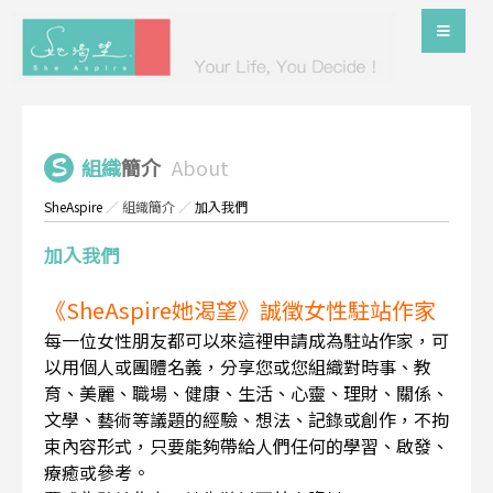
組織
簡介
About
SheAspire
／
組織簡介
／
加入我們
加入我們
《SheAspire她渴望》誠徵女性駐站作家
每一位女性朋友都可以來這裡申請成為駐站作家，可
以用個人或團體名義，分享您或您組織對時事、教
育、美麗、職場、健康、生活、心靈、理財、關係、
文學、藝術等議題的經驗、想法、記錄或創作，不拘
束內容形式，只要能夠帶給人們任何的學習、啟發、
療癒或參考。