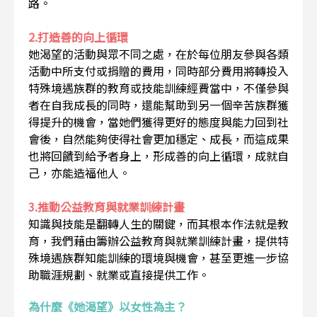
路。
2.打造善的向上循環
她渴望的活動與眾不同之處，在於每位朋友參與各類
活動中所支付或捐贈的費用，同時部分費用將轉投入
特殊境遇族群的教育或技能訓練經費當中，不僅參與
者在自我成長的同時，還能幫助到另一個辛苦族群獲
得提升的機會，當她們獲得更好的態度與能力回到社
會後，自然能夠使得社會更加穩定、成長，而這成果
也將回饋到給予者身上，形成善的向上循環，成就自
己，亦能造福他人。
3.推動公益教育與就業訓練計畫
知識與技能是翻轉人生的關鍵，而其根本作法就是教
育，我們藉由籌辦公益教育與就業訓練計畫，提供特
殊境遇族群知能訓練的環境與機會，甚至更進一步協
助職涯規劃、就業或直接提供工作。
為什麼《她渴望》以女性為主？