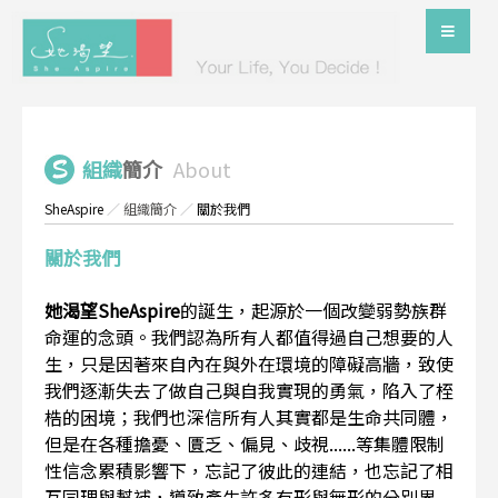
組織
簡介
About
SheAspire
／
組織簡介
／
關於我們
關於我們
她渴望SheAspire
的誕生，起源於一個改變弱勢族群
命運的念頭。我們認為所有人都值得過自己想要的人
生，只是因著來自內在與外在環境的障礙高牆，致使
我們逐漸失去了做自己與自我實現的勇氣，陷入了桎
梏的困境；我們也深信所有人其實都是生命共同體，
但是在各種擔憂、匱乏、偏見、歧視......等集體限制
性信念累積影響下，忘記了彼此的連結，也忘記了相
互同理與幫補，導致產生許多有形與無形的分別界