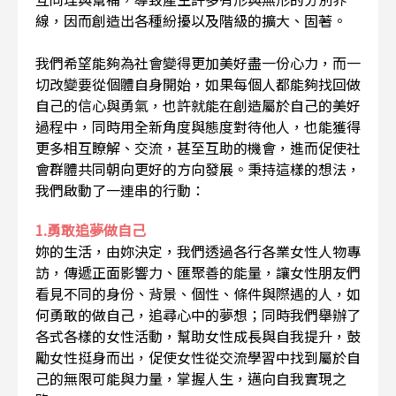
線，因而創造出各種紛擾以及階級的擴大、固著。
我們希望能夠為社會變得更加美好盡一份心力，而一
切改變要從個體自身開始，如果每個人都能夠找回做
自己的信心與勇氣，也許就能在創造屬於自己的美好
過程中，同時用全新角度與態度對待他人，也能獲得
更多相互瞭解、交流，甚至互助的機會，進而促使社
會群體共同朝向更好的方向發展。秉持這樣的想法，
我們啟動了一連串的行動：
1.勇敢追夢做自己
妳的生活，由妳決定，我們透過各行各業女性人物專
訪，傳遞正面影響力、匯聚善的能量，讓女性朋友們
看見不同的身份、背景、個性、條件與際遇的人，如
何勇敢的做自己，追尋心中的夢想；同時我們舉辦了
各式各樣的女性活動，幫助女性成長與自我提升，鼓
勵女性挺身而出，促使女性從交流學習中找到屬於自
己的無限可能與力量，掌握人生，邁向自我實現之