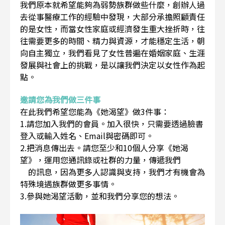
我們原本就希望能夠為弱勢族群做些什麼，創辦人過
去從事醫療工作的經驗中發現，大部分承擔照顧責任
的是女性，而當女性家庭或經濟發生重大挫折時，往
往需要更多的時間、精力與資源，才能穩定生活，朝
向自主獨立，我們看見了女性普遍在婚姻家庭、生涯
發展與社會上的挑戰，是以讓我們決定以女性作為起
點。
邀請您為我們做三件事
在此我們希望您能為《她渴望》做3件事：
1.請您加入我們的會員。加入很快，只需要透過臉書
登入或輸入姓名、Email與密碼即可。
2.把消息傳出去。請您至少和10個人分享《她渴
望》，運用您通訊錄或社群的力量，傳遞我們
的訊息，因為更多人認識與支持，我們才有機會為
特殊境遇族群做更多事情。
3.參與她渴望活動，並和我們分享您的想法。