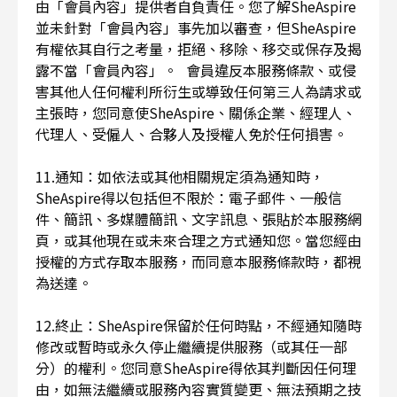
由「會員內容」提供者自負責任。您了解SheAspire
並未針對「會員內容」事先加以審查，但SheAspire
有權依其自行之考量，拒絕、移除、移交或保存及揭
露不當「會員內容」。 會員違反本服務條款、或侵
害其他人任何權利所衍生或導致任何第三人為請求或
主張時，您同意使SheAspire、關係企業、經理人、
代理人、受僱人、合夥人及授權人免於任何損害。
11.通知：如依法或其他相關規定須為通知時，
SheAspire得以包括但不限於：電子郵件、一般信
件、簡訊、多媒體簡訊、文字訊息、張貼於本服務網
頁，或其他現在或未來合理之方式通知您。當您經由
授權的方式存取本服務，而同意本服務條款時，都視
為送達。
12.終止：SheAspire保留於任何時點，不經通知隨時
修改或暫時或永久停止繼續提供服務（或其任一部
分）的權利。您同意SheAspire得依其判斷因任何理
由，如無法繼續或服務內容實質變更、無法預期之技