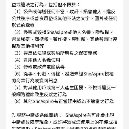
益或違法之行為，包括但不限於：
（1）公佈或傳送任何不當、攻訐、損害他人、違反
公共秩序或善良風俗或其他不法之文字、圖片或任何
形式的檔案
（2）侵害或毀損SheAsipre或他人名譽、隱私權、
營業秘密、商標權、著作權、專利權、其他智慧財產
權及其他權利等
（3）違反依法律或契約所應負之保密義務
（4）冒用他人名義使用
（5）傳輸或散佈電腦病毒
（6）從事、刊載、傳輸、發送未經SheAspire授權
的商業行為或資料訊息
（7）對其他用戶或第三人產生困擾、不悅或違反一
般網路禮節致生反感之行為
（8）其他SheAspire有正當理由認為不適當之行為
7. 服務中斷或系統問題： SheAspire有可能會出現
中斷或故障等現象，或許將造成您使用上的不便或損
失等情形，SheAspire將盡力回復您的資料與繼續服