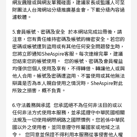
網友餽贈或與網友單獨碰面，建議家長或監護人可至
財團法人台灣網站分級推廣基金會，下載分級內容過
濾軟體。
5.會員帳號、密碼及安全 於本網站完成註冊後，請
注意，您有責任維持密碼及帳號的機密安全。若您的
密碼或帳號遭到盜用或有其他任何安全問題發生時，
您將立即通知SheAspire客服。每次連線完畢，建議
您結束您的帳號使用。 您的帳號、密碼及會員權益
均僅供您個人使用及享有，不得轉借、轉讓他人或與
他人合用。帳號及密碼遭盜用、不當使用或其他無法
辯識是否為本人親自使用之情況時，SheAspire對此
所致之損害，概不負責。
6.守法義務與承諾 您承諾絕不為任何非法目的或以
任何非法方式使用本服務，並承諾遵守中華民國相關
法規及一切使用網際網路之國際慣例。您若係中華民
國以外之使用者，並同意遵守所屬國家或地域之法
令。 您同意並保證不得利用本服務從事侵害他人權