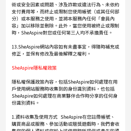
術或安全因素或問題、涉及詐欺或違法行為、未依約
支付費用等，而終止或限制您使用帳號（或其任何部
分）或本服務之使用，並將本服務內任何「會員內
容」加以移除並刪除。此外，當您使用被終止或限制
時，SheAspire對您或任何第三人均不承擔責任。
13.SheAspire網站內容如有未盡事宜，得隨時補充或
修正，並保有修改及最後解釋之權利。
SheAspire隱私權政策
隱私權保護政策內容，包括SheAspire如何處理在用
戶使用網站服務時收集到的身份識別資料，也包括
SheAspire如何處理在商業夥伴合作時分享的任何身
份識別資料。
1.資料收集及使用方式 SheAspire在您註冊帳號、
購買商品或服務、參加活動或贈獎遊戲時，我們會收
集您的個人資料或您於上述使用時所提供或產生的資