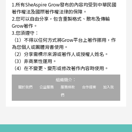
1.所有SheAspire Grow發布的內容均受到中華民國
著作權法及國際著作權法律的保障。
2.您可以自由分享，包含重製格式、散布及傳輸
Grow著作。
3.您須遵守：
（1）不得以任何方式將Grow平台上著作挪用，作
為您個人或團體背書使用。
（2）分享需標示來源或著作人或授權人姓名。
（3）非商業性運用。
（4）在不變更、變形或修改著作內容時使用。
組織簡介：
關於我們
公益服務
服務條款
合作提案
加入我
們