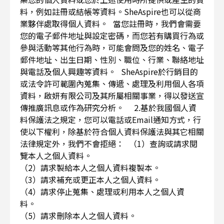
料，例如註冊或結帳等資料。SheAspire也可以從商
業夥伴處取得個人資料。 當您註冊時，我們會需要
您的電子郵件地址與設定密碼，而您若有購買行為或
參與活動等其他行為時，可能會問及您的姓名、電子
郵件地址、出生日期、性別、職位、行業、聯絡地址
與電話及個人興趣等資料。 SheAspire於行銷目的
或法令許可範圍內蒐集、傳遞、處理及利用個人各項
資料，啟妍有限公司及其所屬相關事業，得以發送宣
傳推廣訊息或作為研究分析。 2.基於我國個人資
料保護法之規定，您可以電話或Email通知方式，行
使以下權利，除基於符合個人資料保護法與其它相關
法律規定外，我們不會拒絕： （1）查詢或請求閱
覽本人之個人資料。
（2）請求製給本人之個人資料複製本。
（3）請求補充或更正本人之個人資料。
（4）請求停止蒐集、處理或利用本人之個人資
料。
（5）請求刪除本人之個人資料。