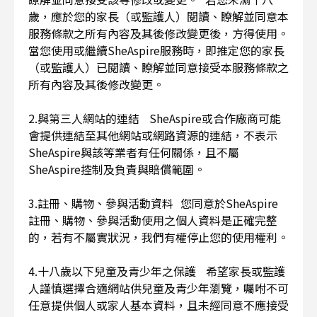
歲，應於您的家長（或監護人）閱讀、瞭解並同意本
服務條款之所有內容及其後修改變更後，方得使用。
當您使用或繼續SheAspire服務時，即推定您的家長
（或監護人）已閱讀、瞭解並同意接受本服務條款之
所有內容及其後修改變更。
2.與第三人網站的連結 SheAspire或合作廠商可能
會提供連結至其他網站或網路資源的連結，不表示
SheAspire與該等業者有任何關係，且不屬
SheAspire控制及負責與賠償範圍。
3.註冊、購物、參與活動資料 您同意於SheAspire
註冊、購物、參與活動使用之個人資料是正確完整
的，若有不屬實狀況，我們有權停止您的使用權利。
4.十八歲以下兒童及青少年之保護 希望家長或監護
人謹慎選擇合適網站供兒童及青少年瀏覽，囑咐不可
任意提供個人或家人基本資料，且未經同意不應接受