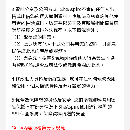
3.資料分享及公開方式 SheAspire不會向任何人出
售或出借您的個人識別資料，也無法為您查詢其他使
用者的帳號資料，啟妍有限公司及其所屬相關事業應
對所搜集之資料依法保密。以下情況除外：
（1）取得您的同意。
（2）需要與其他人士或公司共用您的資料，才能夠
提供您要求的產品或服務。
（3）有違法、損害SheAspire或他人行為發生、協
助警政單位調查或應法令或政府機關的要求。
4.修改個人資料及偏好設定 您可在任何時候修改服
務使用、個人帳號資料及偏好設定的權力。
5.保全為保障您的隱私及安全 您的帳號資料會用密
碼保護。在部分情況下SheAspire使用通行標準的
SSL保全系統，保障資料傳送的安全。
Grow內容版權與分享規範