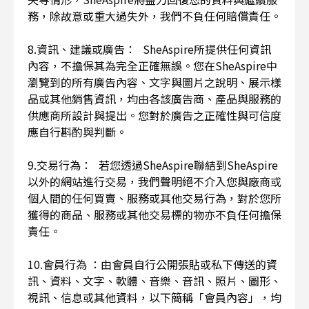
務，除故意或重大過失外，我們不負任何賠償責任。
8.資訊、建議或廣告： SheAspire所提供任何資訊
內容，不擔保其為完全正確無誤。您在SheAspire中
瀏覽到的所有廣告內容、文字與圖片之說明、展示樣
品或其他銷售資訊，均由各該廣告商、產品與服務的
供應商所設計與提出。您對於廣告之正確性與可信度
應自行斟酌與判斷。
9.交易行為： 若您透過SheAspire聯結到SheAspire
以外的網站進行交易，我們聲明絕不介入您與廠商或
個人間的任何買賣、服務或其他交易行為，對於您所
獲得的商品、服務或其他交易標的物亦不負任何擔保
責任。
10.會員行為 ：由會員自行公開張貼或私下傳送的資
訊、資料、文字、軟體、音樂、音訊、照片、圖形、
視訊、信息或其他資料，以下簡稱「會員內容」，均