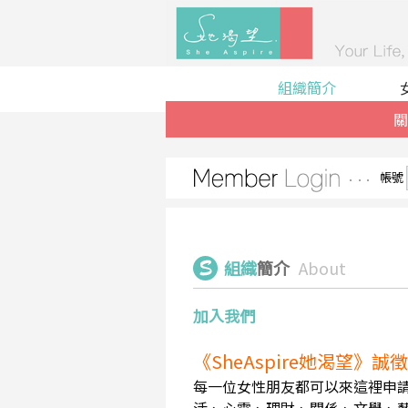
組織簡介
關
帳號
組織
簡介
About
加入我們
《SheAspire她渴望》
每一位女性朋友都可以來這裡申