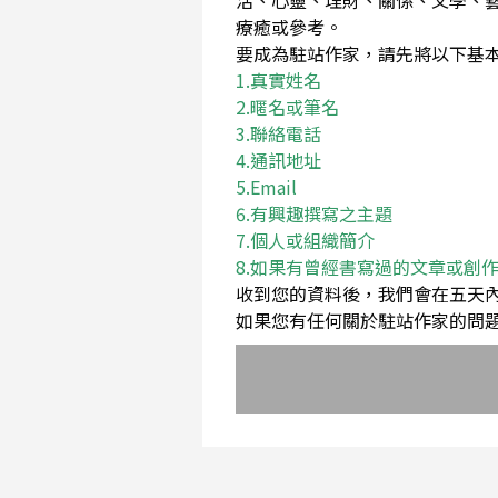
活、心靈、理財、關係、文學、
療癒或參考。
要成為駐站作家，請先將以下基本資料Em
1.真實姓名
2.暱名或筆名
3.聯絡電話
4.通訊地址
5.Email
6.有興趣撰寫之主題
7.個人或組織簡介
8.如果有曾經書寫過的文章或創
收到您的資料後，我們會在五天
如果您有任何關於駐站作家的問