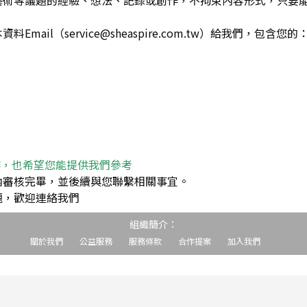
藝術等議題的經驗、想法、記錄或創作，不拘束內容形式，只要
ail（service@sheaspire.com.tw）給我們，包含您的
作，也希望您能提供我們參考
內審核完畢，並後續與您聯繫相關事宜。
題，歡迎連絡我們
組織簡介：
關於我們
公益服務
服務條款
合作提案
加入我們