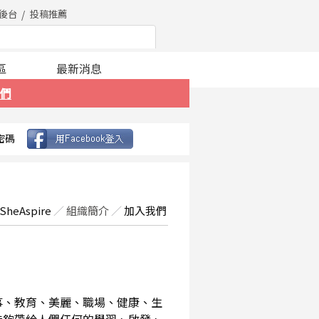
後台
投稿推薦
區
最新消息
們
密碼
SheAspire
／
組織簡介
／
加入我們
事、教育、美麗、職場、健康、生