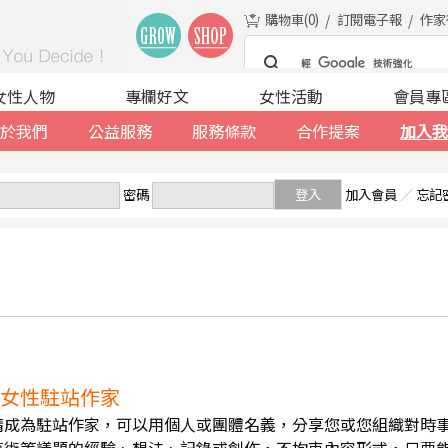
購物車(
0
)
訂閱電子報
作家
女性人物
專欄好文
女性活動
會員專
於我們
公益服務
服務條款
合作提案
加入我
密碼
登入
加入會員
／
忘記
誠徵女性駐站作家
請成為駐站作家，可以用個人或團體名義，分享您或您組織對時