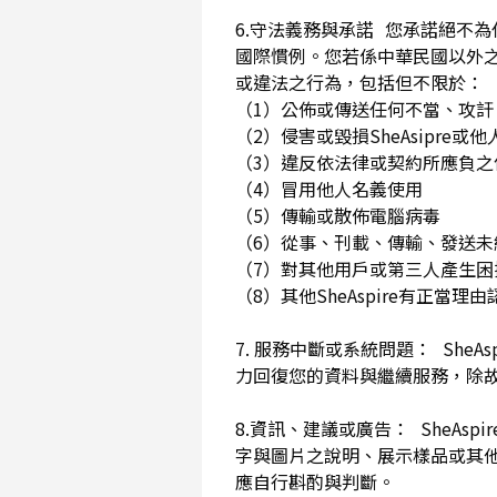
6.守法義務與承諾 您承諾絕不
國際慣例。您若係中華民國以外
或違法之行為，包括但不限於
（1）公佈或傳送任何不當、攻
（2）侵害或毀損SheAsip
（3）違反依法律或契約所應負
（4）冒用他人名義使用
（5）傳輸或散佈電腦病毒
（6）從事、刊載、傳輸、發送未經
（7）對其他用戶或第三人產生
（8）其他SheAspire有正當
7. 服務中斷或系統問題： She
力回復您的資料與繼續服務，除
8.資訊、建議或廣告： SheAs
字與圖片之說明、展示樣品或其
應自行斟酌與判斷。