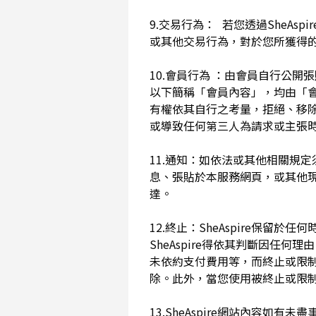
9.交易行為： 若您透過SheAs
或其他交易行為，對於您所獲得
10.會員行為 ：由會員自行公
以下簡稱「會員內容」，均由「會員內
有權依其自行之考量，拒絕、移
或導致任何第三人為請求或主張時
11.通知：如依法或其他相關規定
息、張貼於本服務網頁，或其他
達。
12.終止：SheAspire保
SheAspire得依其判斷因
未依約支付費用等，而終止或限
除。此外，當您使用被終止或限制時
13.SheAspire網站內容