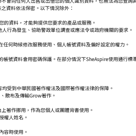
spire不會向任何人出售或出借您的個人識別資料，也無法為您查
集之資料依法保密。以下情況除外：
用您的資料，才能夠提供您要求的產品或服務。
re或他人行為發生、協助警政單位調查或應法令或政府機關的要求。
可在任何時候修改服務使用、個人帳號資料及偏好設定的權力。
的帳號資料會用密碼保護。在部分情況下SheAspire使用通行標
w發布的內容均受到中華民國著作權法及國際著作權法律的保障。
、散布及傳輸Grow著作。
平台上著作挪用，作為您個人或團體背書使用。
或授權人姓名。
作內容時使用。