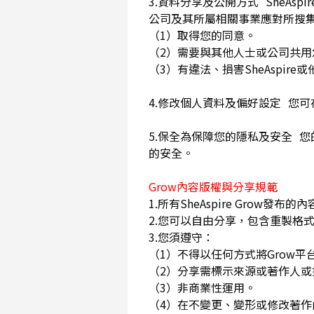
3.資料分享及公開方式 SheA
公司及其所屬相關事業應對所搜
（1）取得您的同意。
（2）需要與其他人士或公司共
（3）有違法、損害SheAspi
4.修改個人資料及偏好設定 您
5.保全為保障您的隱私及安全 您
的安全。
Grow內容版權與分享規範
1.所有SheAspire Gro
2.您可以自由分享，包含重製格式
3.您須遵守：
（1）不得以任何方式將Grow
（2）分享需標示來源或著作人
（3）非商業性運用。
（4）在不變更、變形或修改著