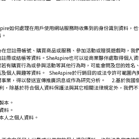
pire如何處理在用戶使用網站服務時收集到的身份識別資料，也包括
料。
spire在您註冊帳號、購買商品或服務、參加活動或贈獎遊戲時，
註冊或結帳等資料。SheAspire也可以從商業夥伴處取得個人
您若有購買行為或參與活動等其他行為時，可能會問及您的姓名
及個人興趣等資料。 SheAspire於行銷目的或法令許可範圍
關事業，得以發送宣傳推廣訊息或作為研究分析。 2.基於我國
下權利，除基於符合個人資料保護法與其它相關法律規定外，我們不
複製本。
人資料。
用本人之個人資料。