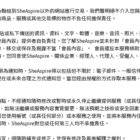
pire聯結到SheAspire以外的網站進行交易，我們聲明絕不介
的商品、服務或其他交易標的物亦不負任何擔保責任。
開張貼或私下傳送的資訊、資料、文字、軟體、音樂、音訊、照片
容」提供者自負責任。您了解SheAspire並未針對「會員內容」
除、移交或保存及揭露不當「會員內容」。 會員違反本服務條款
，您同意使SheAspire、關係企業、經理人、代理人、受僱人
須為通知時，SheAspire得以包括但不限於：電子郵件、一般
現在或未來合理之方式通知您。當您經由授權的方式存取本服務
留於任何時點，不經通知隨時修改或暫時或永久停止繼續提供服務（或
任何理由，如無法繼續或服務內容實質變更、無法預期之技術或安全因
制您使用帳號（或其任何部分）或本服務之使用，並將本服務內
，SheAspire對您或任何第三人均不承擔責任。
如有未盡事宜，得隨時補充或修正，並保有修改及最後解釋之權利。