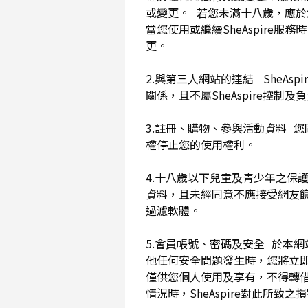
或變更。 若您未滿十八歲，應
當您使用或繼續SheAspir
更。
2.與第三人網站的連結 SheAs
關係，且不屬SheAspire控制
3.註冊、購物、參與活動資料 您
權停止您的使用權利。
4.十八歲以下兒童及青少年之保
資料，且未經同意不應接受網友
過濾軟體。
5.會員帳號、密碼及安全 於本
他任何安全問題發生時，您將立即
僅供您個人使用及享有，不得轉
情況時，SheAspire對此所致