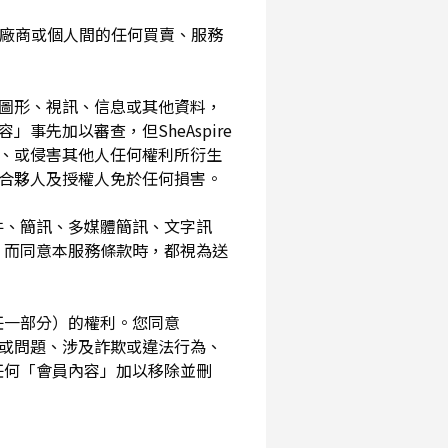
入您與廠商或個人間的任何買賣、服務
、圖形、視訊、信息或其他資料，
事先加以審查，但SheAspire
、或侵害其他人任何權利所衍生
、合夥人及授權人免於任何損害。
信件、簡訊、多媒體簡訊、文字訊
，而同意本服務條款時，都視為送
其任一部分）的權利。您同意
素或問題、涉及詐欺或違法行為、
任何「會員內容」加以移除並刪