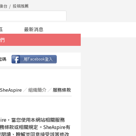
後台
投稿推薦
區
最新消息
們
密碼
SheAspire
／
組織簡介
／
服務條款
spire，當您使用本網站相關服務
款或相關規定。SheAspire有
已閱讀、瞭解並同意接受該等修改