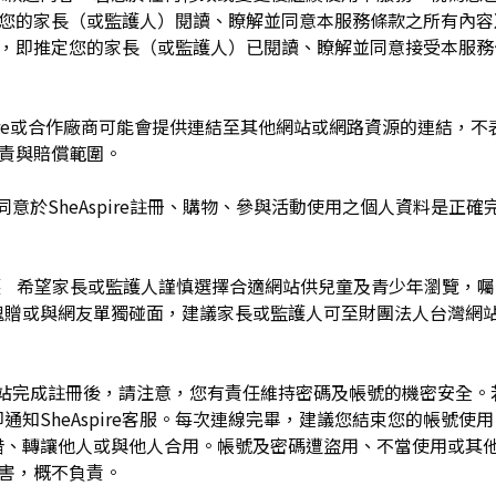
於您的家長（或監護人）閱讀、瞭解並同意本服務條款之所有內容
e服務時，即推定您的家長（或監護人）已閱讀、瞭解並同意接受本服
pire或合作廠商可能會提供連結至其他網站或網路資源的連結，不表示
及負責與賠償範圍。
同意於SheAspire註冊、購物、參與活動使用之個人資料是正
護 希望家長或監護人謹慎選擇合適網站供兒童及青少年瀏覽，
餽贈或與網友單獨碰面，建議家長或監護人可至財團法人台灣網
網站完成註冊後，請注意，您有責任維持密碼及帳號的機密安全
通知SheAspire客服。每次連線完畢，建議您結束您的帳號使
借、轉讓他人或與他人合用。帳號及密碼遭盜用、不當使用或其
之損害，概不負責。