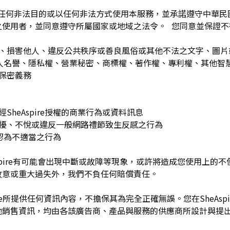
為任何非法目的或以任何非法方式使用本服務，並承諾遵守中華
之使用者，並同意遵守所屬國家或地域之法令。 您同意並保證不
：
訐、損害他人、違反公共秩序或善良風俗或其他不法之文字、圖
re或他人名譽、隱私權、營業秘密、商標權、著作權、專利權、其他
之保密義務
SheAspire授權的商業行為或資料訊息
困擾、不悅或違反一般網路禮節致生反感之行為
理由認為不適當之行為
Aspire有可能會出現中斷或故障等現象，或許將造成您使用上的不便或
故意或重大過失外，我們不負任何賠償責任。
pire所提供任何資訊內容，不擔保其為完全正確無誤。您在SheAs
他銷售資訊，均由各該廣告商、產品與服務的供應商所設計與提