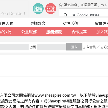
購物車(
0
)
訂閱電子報
作家
女性人物
專欄好文
女性活動
會員專
於我們
公益服務
服務條款
合作提案
加入我
密碼
登入
加入會員
／
忘記
公司之關係網站www.sheaspire.com.tw，以下簡稱SheA
此網站之所有內容，或SheAspire特定服務之另行公告之服務條
條款之內容。若您於任何修改或變更後繼續使用本服務，視為您