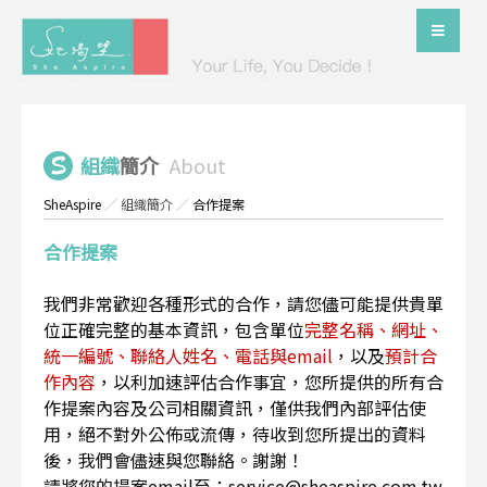
組織
簡介
About
SheAspire
／
組織簡介
／
合作提案
合作提案
我們非常歡迎各種形式的合作，請您儘可能提供貴單
位正確完整的基本資訊，包含單位
完整名稱、網址、
統一編號、聯絡人姓名、電話與email
，以及
預計合
作內容
，以利加速評估合作事宜，您所提供的所有合
作提案內容及公司相關資訊，僅供我們內部評估使
用，絕不對外公佈或流傳，待收到您所提出的資料
後，我們會儘速與您聯絡。謝謝！
請將您的提案email至：service@sheaspire.com.tw