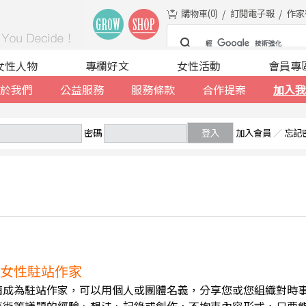
購物車(
0
)
訂閱電子報
作家
女性人物
專欄好文
女性活動
會員專
於我們
公益服務
服務條款
合作提案
加入我
密碼
登入
加入會員
／
忘記
誠徵女性駐站作家
請成為駐站作家，可以用個人或團體名義，分享您或您組織對時