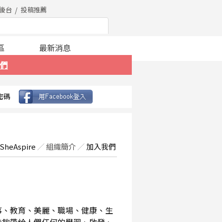
後台
投稿推薦
區
最新消息
們
密碼
SheAspire
／
組織簡介
／
加入我們
事、教育、美麗、職場、健康、生