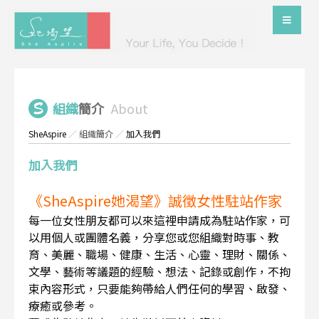
組織
簡介
About
SheAspire
／
組織簡介
／
加入我們
加入我們
《SheAspire她渴望》誠徵女性駐站作家
每一位女性朋友都可以來這裡申請成為駐站作家，可
以用個人或團體名義，分享您或您組織對時事、教
育、美麗、職場、健康、生活、心靈、理財、關係、
文學、藝術等議題的經驗、想法、記錄或創作，不拘
束內容形式，只要能夠帶給人們任何的學習、啟發、
療癒或參考。