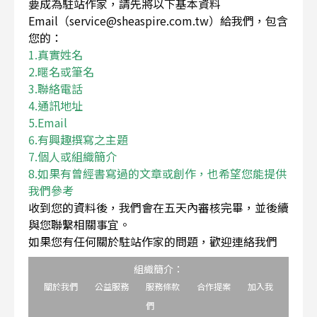
要成為駐站作家，請先將以下基本資料
Email（service@sheaspire.com.tw）給我們，包含
您的：
1.真實姓名
2.暱名或筆名
3.聯絡電話
4.通訊地址
5.Email
6.有興趣撰寫之主題
7.個人或組織簡介
8.如果有曾經書寫過的文章或創作，也希望您能提供
我們參考
收到您的資料後，我們會在五天內審核完畢，並後續
與您聯繫相關事宜。
如果您有任何關於駐站作家的問題，歡迎連絡我們
組織簡介：
關於我們
公益服務
服務條款
合作提案
加入我
們