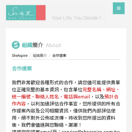
組織
簡介
About
SheAspire
／
組織簡介
／
合作提案
合作提案
我們非常歡迎各種形式的合作，請您儘可能提供貴單
位正確完整的基本資訊，包含單位
完整名稱、網址、
統一編號、聯絡人姓名、電話與email
，以及
預計合
作內容
，以利加速評估合作事宜，您所提供的所有合
作提案內容及公司相關資訊，僅供我們內部評估使
用，絕不對外公佈或流傳，待收到您所提出的資料
後，我們會儘速與您聯絡。謝謝！
請將您的提案email至：service@sheaspire.com.tw