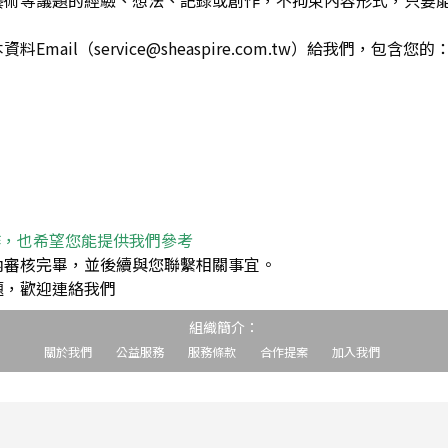
藝術等議題的經驗、想法、記錄或創作，不拘束內容形式，只要
ail（service@sheaspire.com.tw）給我們，包含您的
作，也希望您能提供我們參考
內審核完畢，並後續與您聯繫相關事宜。
題，歡迎連絡我們
組織簡介：
關於我們
公益服務
服務條款
合作提案
加入我們