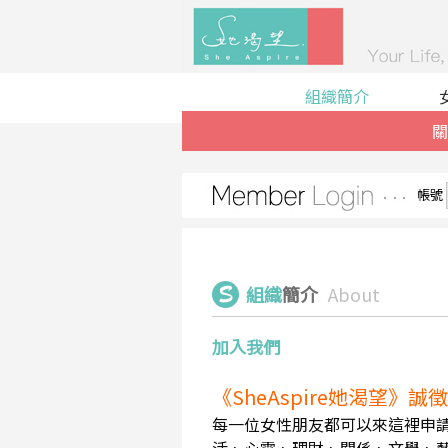
組織簡介
關
帳號
組織
簡介
About
加入我們
《SheAspire她渴望》
每一位女性朋友都可以來這裡申