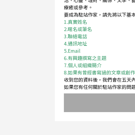
活、心靈、理財、關係、文學、
療癒或參考。
要成為駐站作家，請先將以下基本資料Em
1.真實姓名
2.暱名或筆名
3.聯絡電話
4.通訊地址
5.Email
6.有興趣撰寫之主題
7.個人或組織簡介
8.如果有曾經書寫過的文章或創
收到您的資料後，我們會在五天
如果您有任何關於駐站作家的問