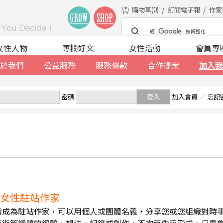
購物車(
0
)
訂閱電子報
作家
女性人物
專欄好文
女性活動
會員專
於我們
公益服務
服務條款
合作提案
加入我
密碼
登入
加入會員
／
忘記
誠徵女性駐站作家
請成為駐站作家，可以用個人或團體名義，分享您或您組織對時