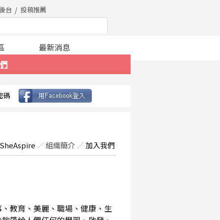
後台
投稿推薦
區
最新消息
們
密碼
SheAspire
／
組織簡介
／
加入我們
事、教育、美麗、職場、健康、生