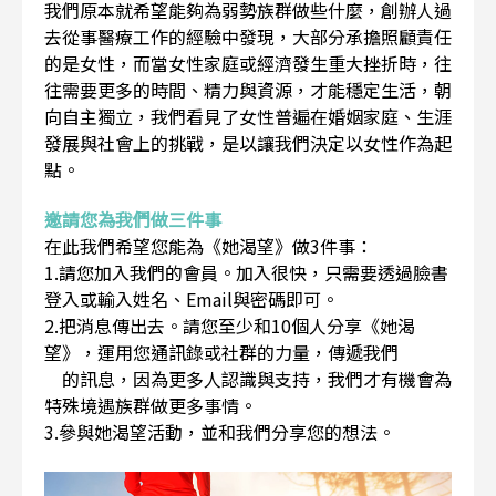
我們原本就希望能夠為弱勢族群做些什麼，創辦人過
去從事醫療工作的經驗中發現，大部分承擔照顧責任
的是女性，而當女性家庭或經濟發生重大挫折時，往
往需要更多的時間、精力與資源，才能穩定生活，朝
向自主獨立，我們看見了女性普遍在婚姻家庭、生涯
發展與社會上的挑戰，是以讓我們決定以女性作為起
點。
邀請您為我們做三件事
在此我們希望您能為《她渴望》做3件事：
1.請您加入我們的會員。加入很快，只需要透過臉書
登入或輸入姓名、Email與密碼即可。
2.把消息傳出去。請您至少和10個人分享《她渴
望》，運用您通訊錄或社群的力量，傳遞我們
的訊息，因為更多人認識與支持，我們才有機會為
特殊境遇族群做更多事情。
3.參與她渴望活動，並和我們分享您的想法。