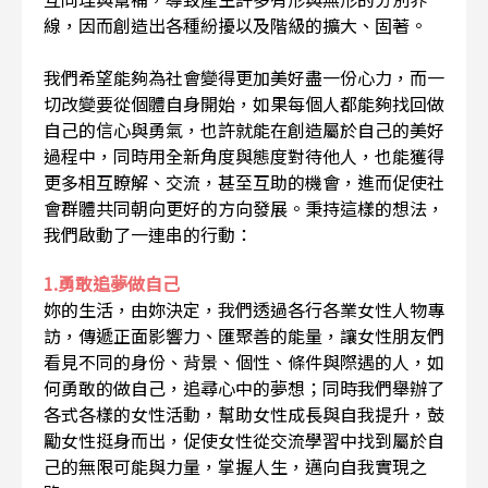
線，因而創造出各種紛擾以及階級的擴大、固著。
我們希望能夠為社會變得更加美好盡一份心力，而一
切改變要從個體自身開始，如果每個人都能夠找回做
自己的信心與勇氣，也許就能在創造屬於自己的美好
過程中，同時用全新角度與態度對待他人，也能獲得
更多相互瞭解、交流，甚至互助的機會，進而促使社
會群體共同朝向更好的方向發展。秉持這樣的想法，
我們啟動了一連串的行動：
1.勇敢追夢做自己
妳的生活，由妳決定，我們透過各行各業女性人物專
訪，傳遞正面影響力、匯聚善的能量，讓女性朋友們
看見不同的身份、背景、個性、條件與際遇的人，如
何勇敢的做自己，追尋心中的夢想；同時我們舉辦了
各式各樣的女性活動，幫助女性成長與自我提升，鼓
勵女性挺身而出，促使女性從交流學習中找到屬於自
己的無限可能與力量，掌握人生，邁向自我實現之