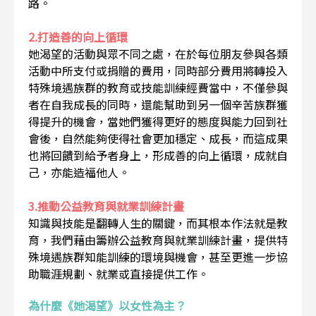
路。
2.打造善的向上循環
她渴望的活動與眾不同之處，在於每位朋友參與各類
活動中所支付或捐贈的費用，同時部分費用將轉投入
特殊境遇族群的教育或技能訓練經費當中，不僅參與
者在自我成長的同時，還能幫助到另一個辛苦族群獲
得提升的機會，當她們獲得更好的態度與能力回到社
會後，自然能夠使得社會更加穩定、成長，而這成果
也將回饋到給予者身上，形成善的向上循環，成就自
己，亦能造福他人。
3.推動公益教育與就業訓練計畫
知識與技能是翻轉人生的關鍵，而其根本作法就是教
育，我們藉由籌辦公益教育與就業訓練計畫，提供特
殊境遇族群知能訓練的環境與機會，甚至更進一步協
助職涯規劃、就業或直接提供工作。
為什麼《她渴望》以女性為主？