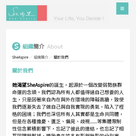
組織
簡介
About
SheAspire
／
組織簡介
／
關於我們
關於我們
她渴望SheAspire
的誕生，起源於一個改變弱勢族群
命運的念頭。我們認為所有人都值得過自己想要的人
生，只是因著來自內在與外在環境的障礙高牆，致使
我們逐漸失去了做自己與自我實現的勇氣，陷入了桎
梏的困境；我們也深信所有人其實都是生命共同體，
但是在各種擔憂、匱乏、偏見、歧視......等集體限制
性信念累積影響下，忘記了彼此的連結，也忘記了相
互同理與幫補，導致產生許多有形與無形的分別界