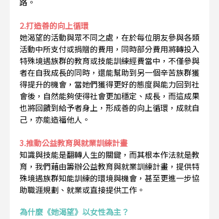
路。
2.打造善的向上循環
她渴望的活動與眾不同之處，在於每位朋友參與各類
活動中所支付或捐贈的費用，同時部分費用將轉投入
特殊境遇族群的教育或技能訓練經費當中，不僅參與
者在自我成長的同時，還能幫助到另一個辛苦族群獲
得提升的機會，當她們獲得更好的態度與能力回到社
會後，自然能夠使得社會更加穩定、成長，而這成果
也將回饋到給予者身上，形成善的向上循環，成就自
己，亦能造福他人。
3.推動公益教育與就業訓練計畫
知識與技能是翻轉人生的關鍵，而其根本作法就是教
育，我們藉由籌辦公益教育與就業訓練計畫，提供特
殊境遇族群知能訓練的環境與機會，甚至更進一步協
助職涯規劃、就業或直接提供工作。
為什麼《她渴望》以女性為主？