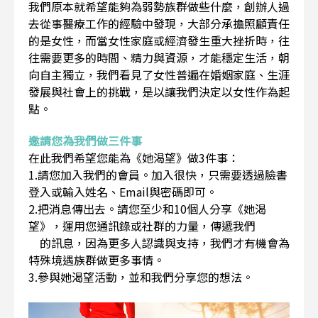
我們原本就希望能夠為弱勢族群做些什麼，創辦人過
去從事醫療工作的經驗中發現，大部分承擔照顧責任
的是女性，而當女性家庭或經濟發生重大挫折時，往
往需要更多的時間、精力與資源，才能穩定生活，朝
向自主獨立，我們看見了女性普遍在婚姻家庭、生涯
發展與社會上的挑戰，是以讓我們決定以女性作為起
點。
邀請您為我們做三件事
在此我們希望您能為《她渴望》做3件事：
1.請您加入我們的會員。加入很快，只需要透過臉書
登入或輸入姓名、Email與密碼即可。
2.把消息傳出去。請您至少和10個人分享《她渴
望》，運用您通訊錄或社群的力量，傳遞我們
的訊息，因為更多人認識與支持，我們才有機會為
特殊境遇族群做更多事情。
3.參與她渴望活動，並和我們分享您的想法。