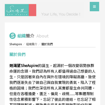
組織
簡介
About
SheAspire
／
組織簡介
／
關於我們
關於我們
她渴望SheAspire
的誕生，起源於一個改變弱勢族群
命運的念頭。我們認為所有人都值得過自己想要的人
生，只是因著來自內在與外在環境的障礙高牆，致使
我們逐漸失去了做自己與自我實現的勇氣，陷入了桎
梏的困境；我們也深信所有人其實都是生命共同體，
但是在各種擔憂、匱乏、偏見、歧視......等集體限制
性信念累積影響下，忘記了彼此的連結，也忘記了相
互同理與幫補，導致產生許多有形與無形的分別界