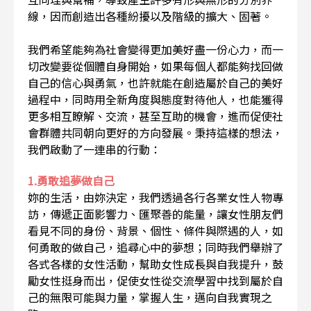
線，因而創造出各種紛擾以及階級的擴大、固著。
我們希望能夠為社會變得更加美好盡一份心力，而一
切改變要從個體自身開始，如果每個人都能夠找回做
自己的信心與勇氣，也許就能在創造屬於自己的美好
過程中，同時用全新角度與態度對待他人，也能獲得
更多相互瞭解、交流，甚至互助的機會，進而促使社
會群體共同朝向更好的方向發展。秉持這樣的想法，
我們啟動了一連串的行動：
1.勇敢追夢做自己
妳的生活，由妳決定，我們透過各行各業女性人物專
訪，傳遞正面影響力、匯聚善的能量，讓女性朋友們
看見不同的身份、背景、個性、條件與際遇的人，如
何勇敢的做自己，追尋心中的夢想；同時我們舉辦了
各式各樣的女性活動，幫助女性成長與自我提升，鼓
勵女性挺身而出，促使女性從交流學習中找到屬於自
己的無限可能與力量，掌握人生，邁向自我實現之