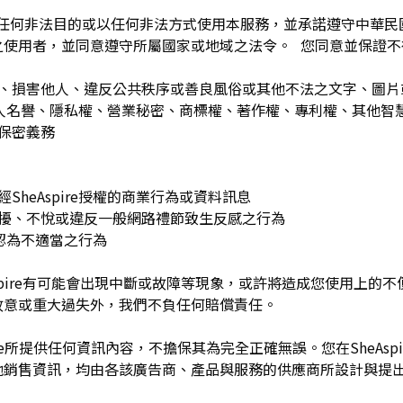
為任何非法目的或以任何非法方式使用本服務，並承諾遵守中華
之使用者，並同意遵守所屬國家或地域之法令。 您同意並保證不
：
訐、損害他人、違反公共秩序或善良風俗或其他不法之文字、圖
re或他人名譽、隱私權、營業秘密、商標權、著作權、專利權、其他
之保密義務
SheAspire授權的商業行為或資料訊息
困擾、不悅或違反一般網路禮節致生反感之行為
理由認為不適當之行為
Aspire有可能會出現中斷或故障等現象，或許將造成您使用上的不便或
故意或重大過失外，我們不負任何賠償責任。
pire所提供任何資訊內容，不擔保其為完全正確無誤。您在SheAs
他銷售資訊，均由各該廣告商、產品與服務的供應商所設計與提