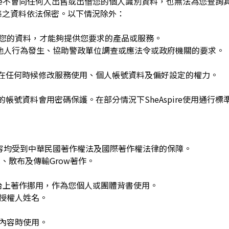
spire不會向任何人出售或出借您的個人識別資料，也無法為您查
集之資料依法保密。以下情況除外：
用您的資料，才能夠提供您要求的產品或服務。
re或他人行為發生、協助警政單位調查或應法令或政府機關的要求。
可在任何時候修改服務使用、個人帳號資料及偏好設定的權力。
的帳號資料會用密碼保護。在部分情況下SheAspire使用通行標
w發布的內容均受到中華民國著作權法及國際著作權法律的保障。
、散布及傳輸Grow著作。
平台上著作挪用，作為您個人或團體背書使用。
或授權人姓名。
作內容時使用。