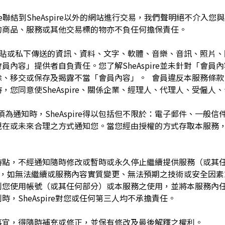
pire聯結到SheAspire以外的網站進行交易，我們聲明絕不介
的商品、服務或其他交易標的物亦不負任何擔保責任。
開張貼或私下傳送的資訊、資料、文字、軟體、音樂、音訊、照片
容」提供者自負責任。您了解SheAspire並未針對「會員內容」
除、移交或保存及揭露不當「會員內容」。 會員違反本服務條款
，您同意使SheAspire、關係企業、經理人、代理人、受僱人
須為通知時，SheAspire得以包括但不限於：電子郵件、一般
現在或未來合理之方式通知您。當您經由授權的方式存取本服務
留於任何時點，不經通知隨時修改或暫時或永久停止繼續提供服務（或
任何理由，如無法繼續或服務內容實質變更、無法預期之技術或安全因
制您使用帳號（或其任何部分）或本服務之使用，並將本服務內
，SheAspire對您或任何第三人均不承擔責任。
如有未盡事宜，得隨時補充或修正，並保有修改及最後解釋之權利。