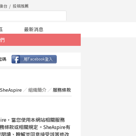
後台
投稿推薦
區
最新消息
們
密碼
SheAspire
／
組織簡介
／
服務條款
spire，當您使用本網站相關服務
款或相關規定。SheAspire有
已閱讀、瞭解並同意接受該等修改