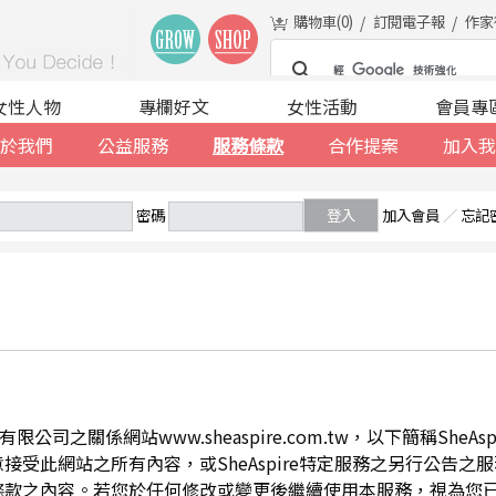
購物車(
0
)
訂閱電子報
作家
女性人物
專欄好文
女性活動
會員專
於我們
公益服務
服務條款
合作提案
加入我
密碼
登入
加入會員
／
忘記
公司之關係網站www.sheaspire.com.tw，以下簡稱SheA
此網站之所有內容，或SheAspire特定服務之另行公告之服務條
條款之內容。若您於任何修改或變更後繼續使用本服務，視為您