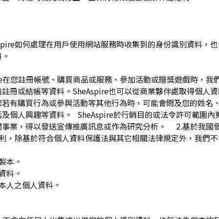
pire如何處理在用戶使用網站服務時收集到的身份識別資料，也包括
料。
spire在您註冊帳號、購買商品或服務、參加活動或贈獎遊戲時，
註冊或結帳等資料。SheAspire也可以從商業夥伴處取得個人
您若有購買行為或參與活動等其他行為時，可能會問及您的姓名
及個人興趣等資料。 SheAspire於行銷目的或法令許可範圍
關事業，得以發送宣傳推廣訊息或作為研究分析。 2.基於我國
下權利，除基於符合個人資料保護法與其它相關法律規定外，我們不
複製本。
人資料。
用本人之個人資料。