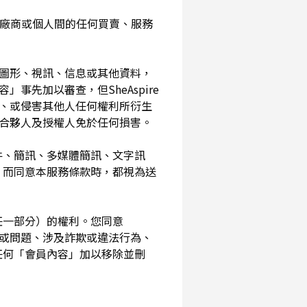
入您與廠商或個人間的任何買賣、服務
、圖形、視訊、信息或其他資料，
事先加以審查，但SheAspire
、或侵害其他人任何權利所衍生
、合夥人及授權人免於任何損害。
信件、簡訊、多媒體簡訊、文字訊
，而同意本服務條款時，都視為送
其任一部分）的權利。您同意
素或問題、涉及詐欺或違法行為、
任何「會員內容」加以移除並刪