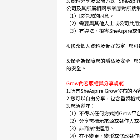
3.資料分享及公開方式 SheA
公司及其所屬相關事業應對所搜
（1）取得您的同意。
（2）需要與其他人士或公司共
（3）有違法、損害SheAspi
4.修改個人資料及偏好設定 您
5.保全為保障您的隱私及安全 您
的安全。
Grow內容版權與分享規範
1.所有SheAspire Gro
2.您可以自由分享，包含重製格式
3.您須遵守：
（1）不得以任何方式將Grow
（2）分享需標示來源或著作人
（3）非商業性運用。
（4）在不變更、變形或修改著