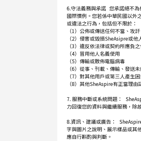
6.守法義務與承諾 您承諾絕不
國際慣例。您若係中華民國以外
或違法之行為，包括但不限於
（1）公佈或傳送任何不當、攻
（2）侵害或毀損SheAsip
（3）違反依法律或契約所應負
（4）冒用他人名義使用
（5）傳輸或散佈電腦病毒
（6）從事、刊載、傳輸、發送未經
（7）對其他用戶或第三人產生
（8）其他SheAspire有正當
7. 服務中斷或系統問題： She
力回復您的資料與繼續服務，除
8.資訊、建議或廣告： SheAs
字與圖片之說明、展示樣品或其
應自行斟酌與判斷。