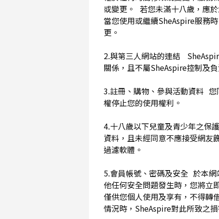
或變更。 若您未滿十八歲，應
當您使用或繼續SheAspir
更。
2.與第三人網站的連結 SheAs
關係，且不屬SheAspire控制
3.註冊、購物、參與活動資料 您
權停止您的使用權利。
4.十八歲以下兒童及青少年之保
資料，且未經同意不應接受網友
過濾軟體。
5.會員帳號、密碼及安全 於本
他任何安全問題發生時，您將立即
僅供您個人使用及享有，不得轉
情況時，SheAspire對此所致