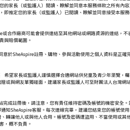
於您的家長（或監護人）閱讀、瞭解並同意本服務條款之所有內容
e服務時，即推定您的家長（或監護人）已閱讀、瞭解並同意接受本服
pire或合作廠商可能會提供連結至其他網站或網路資源的連結，不表示
及負責與賠償範圍。
同意於SheAspire註冊、購物、參與活動使用之個人資料是正
護 希望家長或監護人謹慎選擇合適網站供兒童及青少年瀏覽，
餽贈或與網友單獨碰面，建議家長或監護人可至財團法人台灣網
網站完成註冊後，請注意，您有責任維持密碼及帳號的機密安全
通知SheAspire客服。每次連線完畢，建議您結束您的帳號使
借、轉讓他人或與他人合用。帳號及密碼遭盜用、不當使用或其
之損害，概不負責。