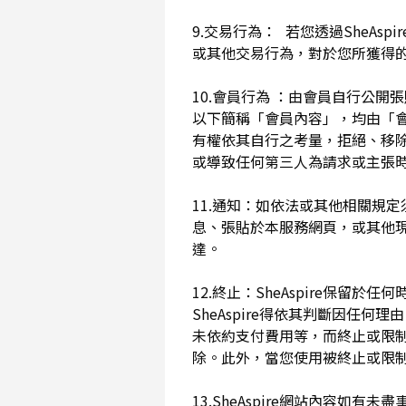
9.交易行為： 若您透過SheAs
或其他交易行為，對於您所獲得
10.會員行為 ：由會員自行公
以下簡稱「會員內容」，均由「會員內
有權依其自行之考量，拒絕、移
或導致任何第三人為請求或主張時
11.通知：如依法或其他相關規定
息、張貼於本服務網頁，或其他
達。
12.終止：SheAspire保
SheAspire得依其判斷因
未依約支付費用等，而終止或限
除。此外，當您使用被終止或限制時
13.SheAspire網站內容