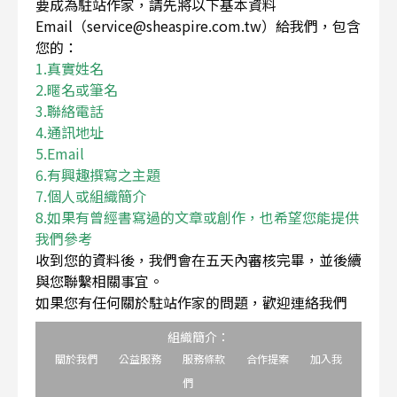
要成為駐站作家，請先將以下基本資料
Email（service@sheaspire.com.tw）給我們，包含
您的：
1.真實姓名
2.暱名或筆名
3.聯絡電話
4.通訊地址
5.Email
6.有興趣撰寫之主題
7.個人或組織簡介
8.如果有曾經書寫過的文章或創作，也希望您能提供
我們參考
收到您的資料後，我們會在五天內審核完畢，並後續
與您聯繫相關事宜。
如果您有任何關於駐站作家的問題，歡迎連絡我們
組織簡介：
關於我們
公益服務
服務條款
合作提案
加入我
們