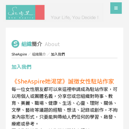
組織
簡介
About
SheAspire
／
組織簡介
／
加入我們
加入我們
《SheAspire她渴望》誠徵女性駐站作家
每一位女性朋友都可以來這裡申請成為駐站作家，可
以用個人或團體名義，分享您或您組織對時事、教
育、美麗、職場、健康、生活、心靈、理財、關係、
文學、藝術等議題的經驗、想法、記錄或創作，不拘
束內容形式，只要能夠帶給人們任何的學習、啟發、
療癒或參考。