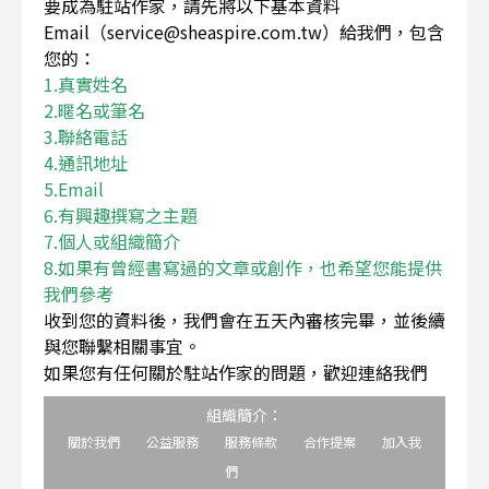
要成為駐站作家，請先將以下基本資料
Email（service@sheaspire.com.tw）給我們，包含
您的：
1.真實姓名
2.暱名或筆名
3.聯絡電話
4.通訊地址
5.Email
6.有興趣撰寫之主題
7.個人或組織簡介
8.如果有曾經書寫過的文章或創作，也希望您能提供
我們參考
收到您的資料後，我們會在五天內審核完畢，並後續
與您聯繫相關事宜。
如果您有任何關於駐站作家的問題，歡迎連絡我們
組織簡介：
關於我們
公益服務
服務條款
合作提案
加入我
們