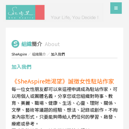
組織
簡介
About
SheAspire
／
組織簡介
／
加入我們
加入我們
《SheAspire她渴望》誠徵女性駐站作家
每一位女性朋友都可以來這裡申請成為駐站作家，可
以用個人或團體名義，分享您或您組織對時事、教
育、美麗、職場、健康、生活、心靈、理財、關係、
文學、藝術等議題的經驗、想法、記錄或創作，不拘
束內容形式，只要能夠帶給人們任何的學習、啟發、
療癒或參考。