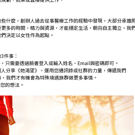
做些什麼，創辦人過去從事醫療工作的經驗中發現，大部分承擔
要更多的時間、精力與資源，才能穩定生活，朝向自主獨立，我
我們決定以女性作為起點。
3件事：
，只需要透過臉書登入或輸入姓名、Email與密碼即可。
0個人分享《她渴望》，運用您通訊錄或社群的力量，傳遞我們
，我們才有機會為特殊境遇族群做更多事情。
享您的想法。