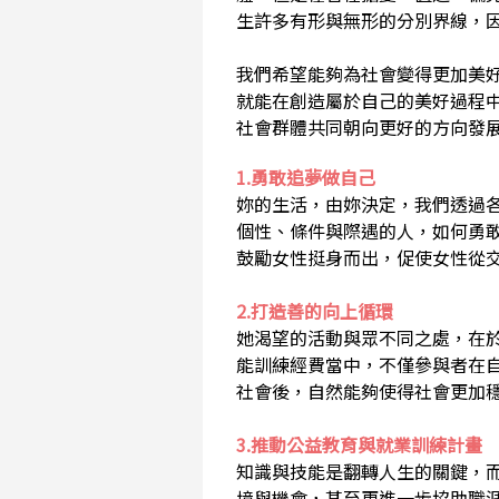
生許多有形與無形的分別界線，
我們希望能夠為社會變得更加美
就能在創造屬於自己的美好過程
社會群體共同朝向更好的方向發
1.勇敢追夢做自己
妳的生活，由妳決定，我們透過
個性、條件與際遇的人，如何勇
鼓勵女性挺身而出，促使女性從
2.打造善的向上循環
她渴望的活動與眾不同之處，在
能訓練經費當中，不僅參與者在
社會後，自然能夠使得社會更加
3.推動公益教育與就業訓練計畫
知識與技能是翻轉人生的關鍵，
境與機會，甚至更進一步協助職