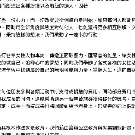
因而創造出各種紛擾以及階級的擴大、固著。
好盡一份心力，而一切改變要從個體自身開始，如果每個人都能
中，同時用全新角度與態度對待他人，也能獲得更多相互瞭解、
展。秉持這樣的想法，我們啟動了一連串的行動：
各行各業女性人物專訪，傳遞正面影響力、匯聚善的能量，讓女
敢的做自己，追尋心中的夢想；同時我們舉辦了各式各樣的女性
交流學習中找到屬於自己的無限可能與力量，掌握人生，邁向自
於每位朋友參與各類活動中所支付或捐贈的費用，同時部分費用
自我成長的同時，還能幫助到另一個辛苦族群獲得提升的機會，
穩定、成長，而這成果也將回饋到給予者身上，形成善的向上循
而其根本作法就是教育，我們藉由籌辦公益教育與就業訓練計畫
涯規劃、就業或直接提供工作。