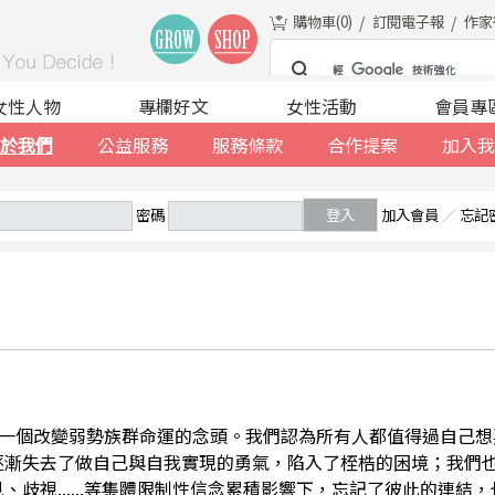
購物車(
0
)
訂閱電子報
作家
女性人物
專欄好文
女性活動
會員專
於我們
公益服務
服務條款
合作提案
加入我
密碼
登入
加入會員
／
忘記
一個改變弱勢族群命運的念頭。我們認為所有人都值得過自己想
逐漸失去了做自己與自我實現的勇氣，陷入了桎梏的困境；我們
、歧視......等集體限制性信念累積影響下，忘記了彼此的連結