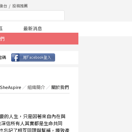
後台
投稿推薦
區
最新消息
們
密碼
SheAspire
／
組織簡介
／
關於我們
要的人生，只是因著來自內在與
也深信所有人其實都是生命共同
，也忘記了相互同理與幫補，導致產