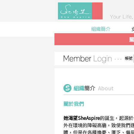
組織簡介
關
帳號
組織
簡介
About
關於我們
她渴望SheAspire
的誕生，起源於
外在環境的障礙高牆，致使我們
體，但是在各種擔憂、匱乏、偏見