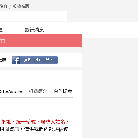
後台
投稿推薦
區
最新消息
們
密碼
SheAspire
／
組織簡介
／
合作提案
、網址、統一編號、聯絡人姓名、
相關資訊，僅供我們內部評估使