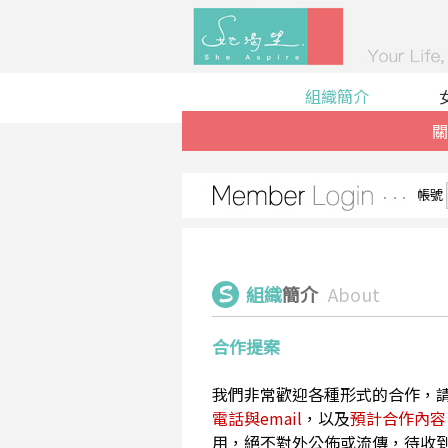
組織簡介
關
帳號
組織
簡介
About
合作提案
我們非常歡迎各種形式的合作，
電話與email
，以及
預計合作內容
用，絕不對外公佈或流傳，待收