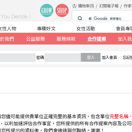
購物車(
0
)
訂閱電子報
作家
女性人物
專欄好文
女性活動
會員專
於我們
公益服務
服務條款
合作提案
加入我
密碼
登入
加入會員
／
忘記
請您儘可能提供貴單位正確完整的基本資訊，包含單位
完整名稱
，以利加速評估合作事宜，您所提供的所有合作提案內容及公司
到您所提出的資料後，我們會儘速與您聯絡。謝謝！