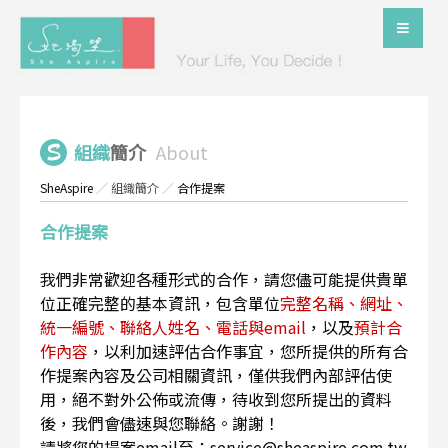
組織
簡介
About
SheAspire
／
組織簡介
／
合作提案
合作提案
我們非常歡迎各種形式的合作，請您儘可能提供貴單
位正確完整的基本資訊，包含單位
完整名稱、網址、
統一編號、聯絡人姓名、電話與email
，以及
預計合
作內容
，以利加速評估合作事宜，您所提供的所有合
作提案內容及公司相關資訊，僅供我們內部評估使
用，絕不對外公佈或流傳，待收到您所提出的資料
後，我們會儘速與您聯絡。謝謝！
請將您的提案email至：service@sheaspire.com.tw