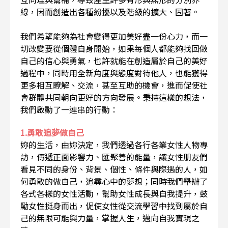
線，因而創造出各種紛擾以及階級的擴大、固著。
我們希望能夠為社會變得更加美好盡一份心力，而一
切改變要從個體自身開始，如果每個人都能夠找回做
自己的信心與勇氣，也許就能在創造屬於自己的美好
過程中，同時用全新角度與態度對待他人，也能獲得
更多相互瞭解、交流，甚至互助的機會，進而促使社
會群體共同朝向更好的方向發展。秉持這樣的想法，
我們啟動了一連串的行動：
1.勇敢追夢做自己
妳的生活，由妳決定，我們透過各行各業女性人物專
訪，傳遞正面影響力、匯聚善的能量，讓女性朋友們
看見不同的身份、背景、個性、條件與際遇的人，如
何勇敢的做自己，追尋心中的夢想；同時我們舉辦了
各式各樣的女性活動，幫助女性成長與自我提升，鼓
勵女性挺身而出，促使女性從交流學習中找到屬於自
己的無限可能與力量，掌握人生，邁向自我實現之