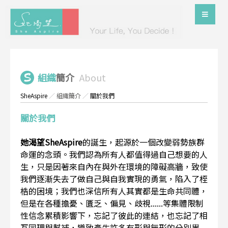
組織
簡介
About
SheAspire
／
組織簡介
／
關於我們
關於我們
她渴望SheAspire
的誕生，起源於一個改變弱勢族群
命運的念頭。我們認為所有人都值得過自己想要的人
生，只是因著來自內在與外在環境的障礙高牆，致使
我們逐漸失去了做自己與自我實現的勇氣，陷入了桎
梏的困境；我們也深信所有人其實都是生命共同體，
但是在各種擔憂、匱乏、偏見、歧視......等集體限制
性信念累積影響下，忘記了彼此的連結，也忘記了相
互同理與幫補，導致產生許多有形與無形的分別界