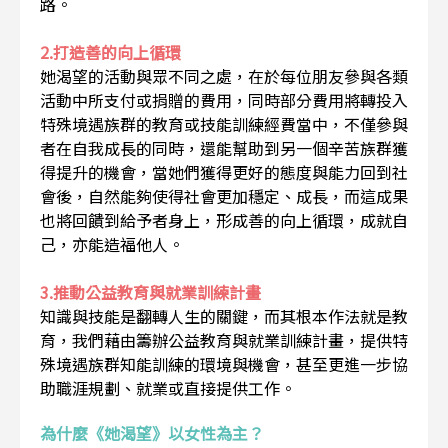
路。
2.打造善的向上循環
她渴望的活動與眾不同之處，在於每位朋友參與各類
活動中所支付或捐贈的費用，同時部分費用將轉投入
特殊境遇族群的教育或技能訓練經費當中，不僅參與
者在自我成長的同時，還能幫助到另一個辛苦族群獲
得提升的機會，當她們獲得更好的態度與能力回到社
會後，自然能夠使得社會更加穩定、成長，而這成果
也將回饋到給予者身上，形成善的向上循環，成就自
己，亦能造福他人。
3.推動公益教育與就業訓練計畫
知識與技能是翻轉人生的關鍵，而其根本作法就是教
育，我們藉由籌辦公益教育與就業訓練計畫，提供特
殊境遇族群知能訓練的環境與機會，甚至更進一步協
助職涯規劃、就業或直接提供工作。
為什麼《她渴望》以女性為主？