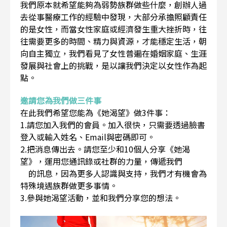
我們原本就希望能夠為弱勢族群做些什麼，創辦人過
去從事醫療工作的經驗中發現，大部分承擔照顧責任
的是女性，而當女性家庭或經濟發生重大挫折時，往
往需要更多的時間、精力與資源，才能穩定生活，朝
向自主獨立，我們看見了女性普遍在婚姻家庭、生涯
發展與社會上的挑戰，是以讓我們決定以女性作為起
點。
邀請您為我們做三件事
在此我們希望您能為《她渴望》做3件事：
1.請您加入我們的會員。加入很快，只需要透過臉書
登入或輸入姓名、Email與密碼即可。
2.把消息傳出去。請您至少和10個人分享《她渴
望》，運用您通訊錄或社群的力量，傳遞我們
的訊息，因為更多人認識與支持，我們才有機會為
特殊境遇族群做更多事情。
3.參與她渴望活動，並和我們分享您的想法。