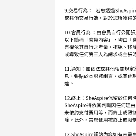
9.交易行為： 若您透過SheAs
或其他交易行為，對於您所獲得
10.會員行為 ：由會員自行公
以下簡稱「會員內容」，均由「會員內
有權依其自行之考量，拒絕、移
或導致任何第三人為請求或主張時
11.通知：如依法或其他相關規定
息、張貼於本服務網頁，或其他
達。
12.終止：SheAspire保
SheAspire得依其判斷因
未依約支付費用等，而終止或限
除。此外，當您使用被終止或限制時
13.SheAspire網站內容