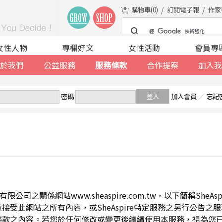
購物車(
0
)
訂閱電子報
作家
女性人物
專欄好文
女性活動
會員專
於我們
公益服務
服務條款
合作提案
加入我
密碼
登入
加入會員
／
忘記
公司之關係網站www.sheaspire.com.tw，以下簡稱SheA
此網站之所有內容，或SheAspire特定服務之另行公告之服務條
條款之內容。若您於任何修改或變更後繼續使用本服務，視為您