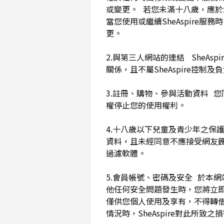
或變更。 若您未滿十八歲，應
當您使用或繼續SheAspir
更。
2.與第三人網站的連結 SheAs
關係，且不屬SheAspire控制
3.註冊、購物、參與活動資料 您
權停止您的使用權利。
4.十八歲以下兒童及青少年之保
資料，且未經同意不應接受網友
過濾軟體。
5.會員帳號、密碼及安全 於本
他任何安全問題發生時，您將立即
僅供您個人使用及享有，不得轉
情況時，SheAspire對此所致