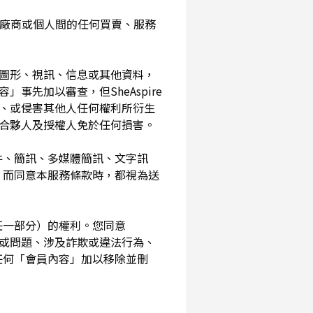
入您與廠商或個人間的任何買賣、服務
、圖形、視訊、信息或其他資料，
事先加以審查，但SheAspire
、或侵害其他人任何權利所衍生
、合夥人及授權人免於任何損害。
信件、簡訊、多媒體簡訊、文字訊
，而同意本服務條款時，都視為送
其任一部分）的權利。您同意
素或問題、涉及詐欺或違法行為、
任何「會員內容」加以移除並刪