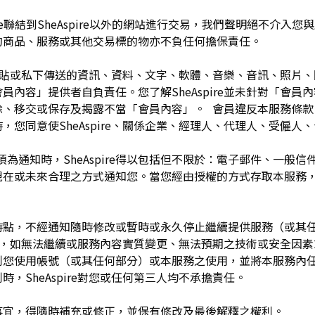
pire聯結到SheAspire以外的網站進行交易，我們聲明絕不介
的商品、服務或其他交易標的物亦不負任何擔保責任。
開張貼或私下傳送的資訊、資料、文字、軟體、音樂、音訊、照片
容」提供者自負責任。您了解SheAspire並未針對「會員內容」
除、移交或保存及揭露不當「會員內容」。 會員違反本服務條款
，您同意使SheAspire、關係企業、經理人、代理人、受僱人
須為通知時，SheAspire得以包括但不限於：電子郵件、一般
現在或未來合理之方式通知您。當您經由授權的方式存取本服務
留於任何時點，不經通知隨時修改或暫時或永久停止繼續提供服務（或
任何理由，如無法繼續或服務內容實質變更、無法預期之技術或安全因
制您使用帳號（或其任何部分）或本服務之使用，並將本服務內
，SheAspire對您或任何第三人均不承擔責任。
如有未盡事宜，得隨時補充或修正，並保有修改及最後解釋之權利。