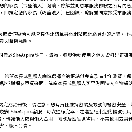
於您的家長（或監護人）閱讀、瞭解並同意本服務條款之所有內容
e服務時，即推定您的家長（或監護人）已閱讀、瞭解並同意接受本服
pire或合作廠商可能會提供連結至其他網站或網路資源的連結，不表示
及負責與賠償範圍。
同意於SheAspire註冊、購物、參與活動使用之個人資料是正
護 希望家長或監護人謹慎選擇合適網站供兒童及青少年瀏覽，
餽贈或與網友單獨碰面，建議家長或監護人可至財團法人台灣網
網站完成註冊後，請注意，您有責任維持密碼及帳號的機密安全
通知SheAspire客服。每次連線完畢，建議您結束您的帳號使
借、轉讓他人或與他人合用。帳號及密碼遭盜用、不當使用或其
之損害，概不負責。