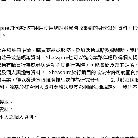
pire如何處理在用戶使用網站服務時收集到的身份識別資料，也包括
料。
spire在您註冊帳號、購買商品或服務、參加活動或贈獎遊戲時，
註冊或結帳等資料。SheAspire也可以從商業夥伴處取得個人
您若有購買行為或參與活動等其他行為時，可能會問及您的姓名
及個人興趣等資料。 SheAspire於行銷目的或法令許可範圍
關事業，得以發送宣傳推廣訊息或作為研究分析。 2.基於我國
下權利，除基於符合個人資料保護法與其它相關法律規定外，我們不
複製本。
人資料。
用本人之個人資料。