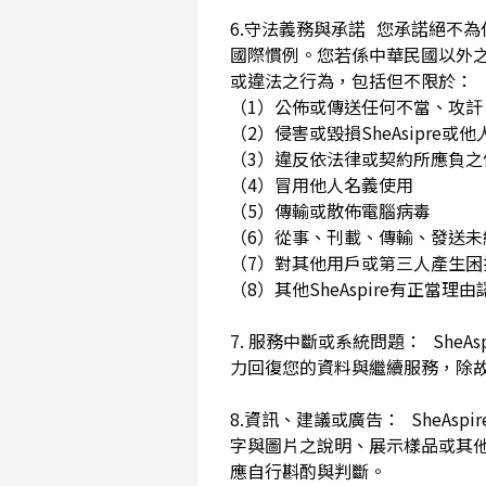
6.守法義務與承諾 您承諾絕不
國際慣例。您若係中華民國以外
或違法之行為，包括但不限於
（1）公佈或傳送任何不當、攻
（2）侵害或毀損SheAsip
（3）違反依法律或契約所應負
（4）冒用他人名義使用
（5）傳輸或散佈電腦病毒
（6）從事、刊載、傳輸、發送未經
（7）對其他用戶或第三人產生
（8）其他SheAspire有正當
7. 服務中斷或系統問題： She
力回復您的資料與繼續服務，除
8.資訊、建議或廣告： SheAs
字與圖片之說明、展示樣品或其
應自行斟酌與判斷。