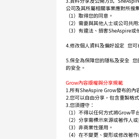
3.資料分享及公開方式 SheA
公司及其所屬相關事業應對所搜
（1）取得您的同意。
（2）需要與其他人士或公司共
（3）有違法、損害SheAspi
4.修改個人資料及偏好設定 您
5.保全為保障您的隱私及安全 您
的安全。
Grow內容版權與分享規範
1.所有SheAspire Gro
2.您可以自由分享，包含重製格式
3.您須遵守：
（1）不得以任何方式將Grow
（2）分享需標示來源或著作人
（3）非商業性運用。
（4）在不變更、變形或修改著