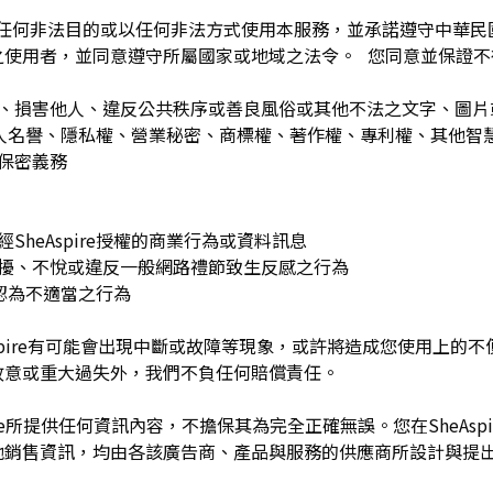
為任何非法目的或以任何非法方式使用本服務，並承諾遵守中華
之使用者，並同意遵守所屬國家或地域之法令。 您同意並保證不
：
訐、損害他人、違反公共秩序或善良風俗或其他不法之文字、圖
re或他人名譽、隱私權、營業秘密、商標權、著作權、專利權、其他
之保密義務
SheAspire授權的商業行為或資料訊息
困擾、不悅或違反一般網路禮節致生反感之行為
理由認為不適當之行為
Aspire有可能會出現中斷或故障等現象，或許將造成您使用上的不便或
故意或重大過失外，我們不負任何賠償責任。
pire所提供任何資訊內容，不擔保其為完全正確無誤。您在SheAs
他銷售資訊，均由各該廣告商、產品與服務的供應商所設計與提