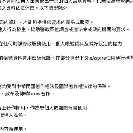
spire不會向任何人出售或出借您的個人識別資料，也無法為您查
集之資料依法保密。以下情況除外：
用您的資料，才能夠提供您要求的產品或服務。
re或他人行為發生、協助警政單位調查或應法令或政府機關的要求。
可在任何時候修改服務使用、個人帳號資料及偏好設定的權力。
的帳號資料會用密碼保護。在部分情況下SheAspire使用通行標
w發布的內容均受到中華民國著作權法及國際著作權法律的保障。
、散布及傳輸Grow著作。
平台上著作挪用，作為您個人或團體背書使用。
或授權人姓名。
作內容時使用。