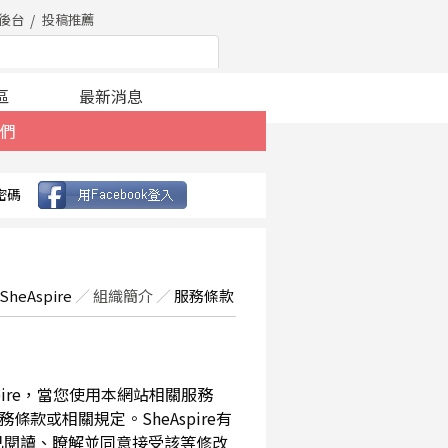
後台
投稿推薦
區
最新消息
們
密碼
SheAspire
／
組織簡介
／
服務條款
spire，當您使用本網站相關服務
款或相關規定。SheAspire有
已閱讀、瞭解並同意接受該等修改