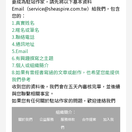
要成為駐站作家，請先將以下基本資料
Email（service@sheaspire.com.tw）給我們，包含
您的：
1.真實姓名
2.暱名或筆名
3.聯絡電話
4.通訊地址
5.Email
6.有興趣撰寫之主題
7.個人或組織簡介
8.如果有曾經書寫過的文章或創作，也希望您能提供
我們參考
收到您的資料後，我們會在五天內審核完畢，並後續
與您聯繫相關事宜。
如果您有任何關於駐站作家的問題，歡迎連絡我們
組織簡介：
關於我們
公益服務
服務條款
合作提案
加入我
們