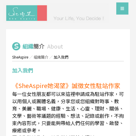
組織
簡介
About
SheAspire
／
組織簡介
／
加入我們
加入我們
《SheAspire她渴望》誠徵女性駐站作家
每一位女性朋友都可以來這裡申請成為駐站作家，可
以用個人或團體名義，分享您或您組織對時事、教
育、美麗、職場、健康、生活、心靈、理財、關係、
文學、藝術等議題的經驗、想法、記錄或創作，不拘
束內容形式，只要能夠帶給人們任何的學習、啟發、
療癒或參考。