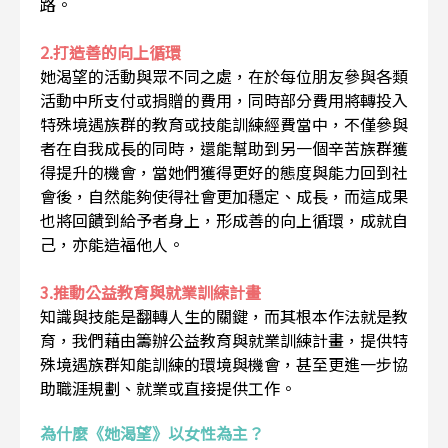
路。
2.打造善的向上循環
她渴望的活動與眾不同之處，在於每位朋友參與各類
活動中所支付或捐贈的費用，同時部分費用將轉投入
特殊境遇族群的教育或技能訓練經費當中，不僅參與
者在自我成長的同時，還能幫助到另一個辛苦族群獲
得提升的機會，當她們獲得更好的態度與能力回到社
會後，自然能夠使得社會更加穩定、成長，而這成果
也將回饋到給予者身上，形成善的向上循環，成就自
己，亦能造福他人。
3.推動公益教育與就業訓練計畫
知識與技能是翻轉人生的關鍵，而其根本作法就是教
育，我們藉由籌辦公益教育與就業訓練計畫，提供特
殊境遇族群知能訓練的環境與機會，甚至更進一步協
助職涯規劃、就業或直接提供工作。
為什麼《她渴望》以女性為主？