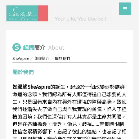
組織
簡介
About
SheAspire
／
組織簡介
／
關於我們
關於我們
她渴望SheAspire
的誕生，起源於一個改變弱勢族群
命運的念頭。我們認為所有人都值得過自己想要的人
生，只是因著來自內在與外在環境的障礙高牆，致使
我們逐漸失去了做自己與自我實現的勇氣，陷入了桎
梏的困境；我們也深信所有人其實都是生命共同體，
但是在各種擔憂、匱乏、偏見、歧視......等集體限制
性信念累積影響下，忘記了彼此的連結，也忘記了相
互同理與幫補，導致產生許多有形與無形的分別界