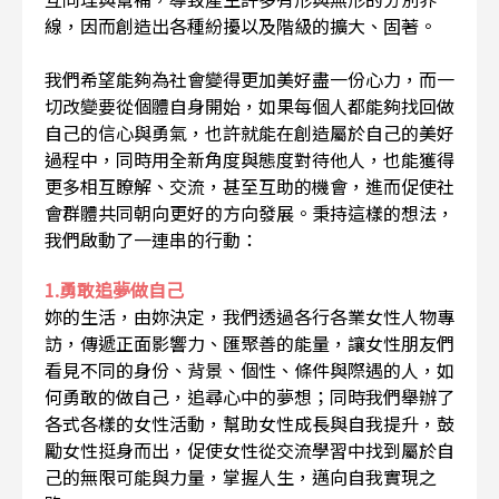
線，因而創造出各種紛擾以及階級的擴大、固著。
我們希望能夠為社會變得更加美好盡一份心力，而一
切改變要從個體自身開始，如果每個人都能夠找回做
自己的信心與勇氣，也許就能在創造屬於自己的美好
過程中，同時用全新角度與態度對待他人，也能獲得
更多相互瞭解、交流，甚至互助的機會，進而促使社
會群體共同朝向更好的方向發展。秉持這樣的想法，
我們啟動了一連串的行動：
1.勇敢追夢做自己
妳的生活，由妳決定，我們透過各行各業女性人物專
訪，傳遞正面影響力、匯聚善的能量，讓女性朋友們
看見不同的身份、背景、個性、條件與際遇的人，如
何勇敢的做自己，追尋心中的夢想；同時我們舉辦了
各式各樣的女性活動，幫助女性成長與自我提升，鼓
勵女性挺身而出，促使女性從交流學習中找到屬於自
己的無限可能與力量，掌握人生，邁向自我實現之