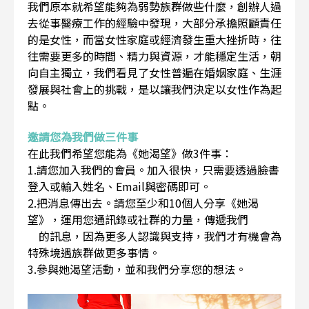
我們原本就希望能夠為弱勢族群做些什麼，創辦人過
去從事醫療工作的經驗中發現，大部分承擔照顧責任
的是女性，而當女性家庭或經濟發生重大挫折時，往
往需要更多的時間、精力與資源，才能穩定生活，朝
向自主獨立，我們看見了女性普遍在婚姻家庭、生涯
發展與社會上的挑戰，是以讓我們決定以女性作為起
點。
邀請您為我們做三件事
在此我們希望您能為《她渴望》做3件事：
1.請您加入我們的會員。加入很快，只需要透過臉書
登入或輸入姓名、Email與密碼即可。
2.把消息傳出去。請您至少和10個人分享《她渴
望》，運用您通訊錄或社群的力量，傳遞我們
的訊息，因為更多人認識與支持，我們才有機會為
特殊境遇族群做更多事情。
3.參與她渴望活動，並和我們分享您的想法。