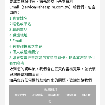
要成為駐站作家，請先將以下基本資料
Email（service@sheaspire.com.tw）給我們，包含
您的：
1.真實姓名
2.暱名或筆名
3.聯絡電話
4.通訊地址
5.Email
6.有興趣撰寫之主題
7.個人或組織簡介
8.如果有曾經書寫過的文章或創作，也希望您能提供
我們參考
收到您的資料後，我們會在五天內審核完畢，並後續
與您聯繫相關事宜。
如果您有任何關於駐站作家的問題，歡迎連絡我們
組織簡介：
關於我們
公益服務
服務條款
合作提案
加入我
們