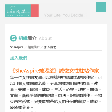
組織
簡介
About
SheAspire
／
組織簡介
／
加入我們
加入我們
《SheAspire她渴望》誠徵女性駐站作家
每一位女性朋友都可以來這裡申請成為駐站作家，可
以用個人或團體名義，分享您或您組織對時事、教
育、美麗、職場、健康、生活、心靈、理財、關係、
文學、藝術等議題的經驗、想法、記錄或創作，不拘
束內容形式，只要能夠帶給人們任何的學習、啟發、
療癒或參考。