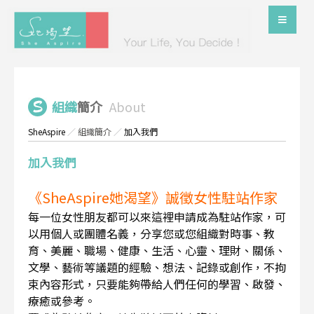
組織
簡介
About
SheAspire
／
組織簡介
／
加入我們
加入我們
《SheAspire她渴望》誠徵女性駐站作家
每一位女性朋友都可以來這裡申請成為駐站作家，可
以用個人或團體名義，分享您或您組織對時事、教
育、美麗、職場、健康、生活、心靈、理財、關係、
文學、藝術等議題的經驗、想法、記錄或創作，不拘
束內容形式，只要能夠帶給人們任何的學習、啟發、
療癒或參考。