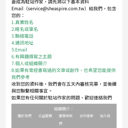
要成為駐站作家，請先將以下基本資料
Email（service@sheaspire.com.tw）給我們，包含
您的：
1.真實姓名
2.暱名或筆名
3.聯絡電話
4.通訊地址
5.Email
6.有興趣撰寫之主題
7.個人或組織簡介
8.如果有曾經書寫過的文章或創作，也希望您能提供
我們參考
收到您的資料後，我們會在五天內審核完畢，並後續
與您聯繫相關事宜。
如果您有任何關於駐站作家的問題，歡迎連絡我們
組織簡介：
關於我們
公益服務
服務條款
合作提案
加入我
們