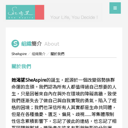
組織
簡介
About
SheAspire
／
組織簡介
／
關於我們
關於我們
她渴望SheAspire
的誕生，起源於一個改變弱勢族群
命運的念頭。我們認為所有人都值得過自己想要的人
生，只是因著來自內在與外在環境的障礙高牆，致使
我們逐漸失去了做自己與自我實現的勇氣，陷入了桎
梏的困境；我們也深信所有人其實都是生命共同體，
但是在各種擔憂、匱乏、偏見、歧視......等集體限制
性信念累積影響下，忘記了彼此的連結，也忘記了相
互同理與幫補，導致產生許多有形與無形的分別界