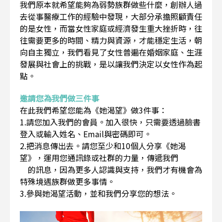
我們原本就希望能夠為弱勢族群做些什麼，創辦人過
去從事醫療工作的經驗中發現，大部分承擔照顧責任
的是女性，而當女性家庭或經濟發生重大挫折時，往
往需要更多的時間、精力與資源，才能穩定生活，朝
向自主獨立，我們看見了女性普遍在婚姻家庭、生涯
發展與社會上的挑戰，是以讓我們決定以女性作為起
點。
邀請您為我們做三件事
在此我們希望您能為《她渴望》做3件事：
1.請您加入我們的會員。加入很快，只需要透過臉書
登入或輸入姓名、Email與密碼即可。
2.把消息傳出去。請您至少和10個人分享《她渴
望》，運用您通訊錄或社群的力量，傳遞我們
的訊息，因為更多人認識與支持，我們才有機會為
特殊境遇族群做更多事情。
3.參與她渴望活動，並和我們分享您的想法。