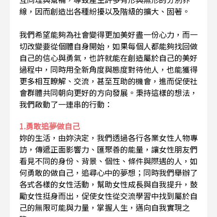
線，因而創造出各種紛擾以及階級的擴大、固著。
我們希望能夠為社會變得更加美好盡一份心力，而一
切改變要從個體自身開始，如果每個人都能夠找回做
自己的信心與勇氣，也許就能在創造屬於自己的美好
過程中，同時用全新角度與態度對待他人，也能獲得
更多相互瞭解、交流，甚至互助的機會，進而促使社
會群體共同朝向更好的方向發展。秉持這樣的想法，
我們啟動了一連串的行動：
1.勇敢追夢做自己
妳的生活，由妳決定，我們透過各行各業女性人物專
訪，傳遞正面影響力、匯聚善的能量，讓女性朋友們
看見不同的身份、背景、個性、條件與際遇的人，如
何勇敢的做自己，追尋心中的夢想；同時我們舉辦了
各式各樣的女性活動，幫助女性成長與自我提升，鼓
勵女性挺身而出，促使女性從交流學習中找到屬於自
己的無限可能與力量，掌握人生，邁向自我實現之