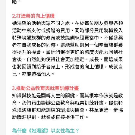
路。
2.打造善的向上循環
她渴望的活動與眾不同之處，在於每位朋友參與各類
活動中所支付或捐贈的費用，同時部分費用將轉投入
特殊境遇族群的教育或技能訓練經費當中，不僅參與
者在自我成長的同時，還能幫助到另一個辛苦族群獲
得提升的機會，當她們獲得更好的態度與能力回到社
會後，自然能夠使得社會更加穩定、成長，而這成果
也將回饋到給予者身上，形成善的向上循環，成就自
己，亦能造福他人。
3.推動公益教育與就業訓練計畫
知識與技能是翻轉人生的關鍵，而其根本作法就是教
育，我們藉由籌辦公益教育與就業訓練計畫，提供特
殊境遇族群知能訓練的環境與機會，甚至更進一步協
助職涯規劃、就業或直接提供工作。
為什麼《她渴望》以女性為主？