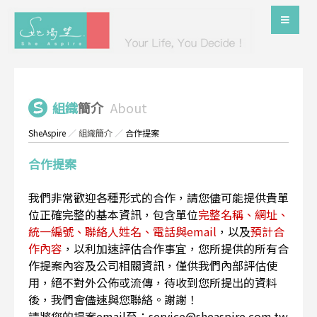
組織
簡介
About
SheAspire
／
組織簡介
／
合作提案
合作提案
我們非常歡迎各種形式的合作，請您儘可能提供貴單
位正確完整的基本資訊，包含單位
完整名稱、網址、
統一編號、聯絡人姓名、電話與email
，以及
預計合
作內容
，以利加速評估合作事宜，您所提供的所有合
作提案內容及公司相關資訊，僅供我們內部評估使
用，絕不對外公佈或流傳，待收到您所提出的資料
後，我們會儘速與您聯絡。謝謝！
請將您的提案email至：service@sheaspire.com.tw