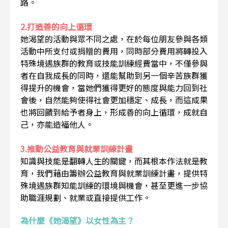
路。
2.打造善的向上循環
她渴望的活動與眾不同之處，在於每位朋友參與各類
活動中所支付或捐贈的費用，同時部分費用將轉投入
特殊境遇族群的教育或技能訓練經費當中，不僅參與
者在自我成長的同時，還能幫助到另一個辛苦族群獲
得提升的機會，當她們獲得更好的態度與能力回到社
會後，自然能夠使得社會更加穩定、成長，而這成果
也將回饋到給予者身上，形成善的向上循環，成就自
己，亦能造福他人。
3.推動公益教育與就業訓練計畫
知識與技能是翻轉人生的關鍵，而其根本作法就是教
育，我們藉由籌辦公益教育與就業訓練計畫，提供特
殊境遇族群知能訓練的環境與機會，甚至更進一步協
助職涯規劃、就業或直接提供工作。
為什麼《她渴望》以女性為主？