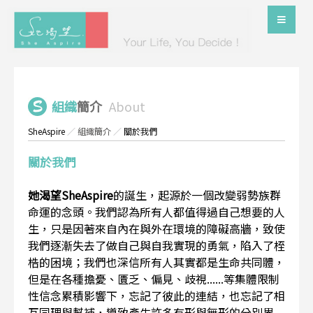
組織
簡介
About
SheAspire
／
組織簡介
／
關於我們
關於我們
她渴望SheAspire
的誕生，起源於一個改變弱勢族群
命運的念頭。我們認為所有人都值得過自己想要的人
生，只是因著來自內在與外在環境的障礙高牆，致使
我們逐漸失去了做自己與自我實現的勇氣，陷入了桎
梏的困境；我們也深信所有人其實都是生命共同體，
但是在各種擔憂、匱乏、偏見、歧視......等集體限制
性信念累積影響下，忘記了彼此的連結，也忘記了相
互同理與幫補，導致產生許多有形與無形的分別界