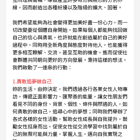
線，因而創造出各種紛擾以及階級的擴大、固著。
我們希望能夠為社會變得更加美好盡一份心力，而一
切改變要從個體自身開始，如果每個人都能夠找回做
自己的信心與勇氣，也許就能在創造屬於自己的美好
過程中，同時用全新角度與態度對待他人，也能獲得
更多相互瞭解、交流，甚至互助的機會，進而促使社
會群體共同朝向更好的方向發展。秉持這樣的想法，
我們啟動了一連串的行動：
1.勇敢追夢做自己
妳的生活，由妳決定，我們透過各行各業女性人物專
訪，傳遞正面影響力、匯聚善的能量，讓女性朋友們
看見不同的身份、背景、個性、條件與際遇的人，如
何勇敢的做自己，追尋心中的夢想；同時我們舉辦了
各式各樣的女性活動，幫助女性成長與自我提升，鼓
勵女性挺身而出，促使女性從交流學習中找到屬於自
己的無限可能與力量，掌握人生，邁向自我實現之