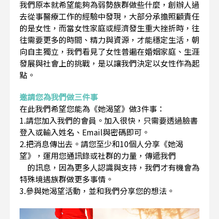
我們原本就希望能夠為弱勢族群做些什麼，創辦人過
去從事醫療工作的經驗中發現，大部分承擔照顧責任
的是女性，而當女性家庭或經濟發生重大挫折時，往
往需要更多的時間、精力與資源，才能穩定生活，朝
向自主獨立，我們看見了女性普遍在婚姻家庭、生涯
發展與社會上的挑戰，是以讓我們決定以女性作為起
點。
邀請您為我們做三件事
在此我們希望您能為《她渴望》做3件事：
1.請您加入我們的會員。加入很快，只需要透過臉書
登入或輸入姓名、Email與密碼即可。
2.把消息傳出去。請您至少和10個人分享《她渴
望》，運用您通訊錄或社群的力量，傳遞我們
的訊息，因為更多人認識與支持，我們才有機會為
特殊境遇族群做更多事情。
3.參與她渴望活動，並和我們分享您的想法。