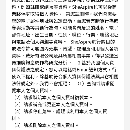
料，例如註冊或結帳等資料。SheAspire也可以從商
業夥伴處取得個人資料。 當您註冊時，我們會需要
您的電子郵件地址與設定密碼，而您若有購買行為或
參與活動等其他行為時，可能會問及您的姓名、電子
郵件地址、出生日期、性別、職位、行業、聯絡地址
與電話及個人興趣等資料。 SheAspire於行銷目的
或法令許可範圍內蒐集、傳遞、處理及利用個人各項
資料，啟妍有限公司及其所屬相關事業，得以發送宣
傳推廣訊息或作為研究分析。 2.基於我國個人資
料保護法之規定，您可以電話或Email通知方式，行
使以下權利，除基於符合個人資料保護法與其它相關
法律規定外，我們不會拒絕： （1）查詢或請求閱
覽本人之個人資料。
（2）請求製給本人之個人資料複製本。
（3）請求補充或更正本人之個人資料。
（4）請求停止蒐集、處理或利用本人之個人資
料。
（5）請求刪除本人之個人資料。