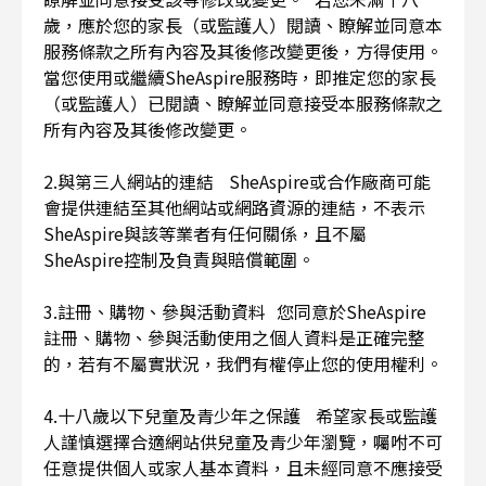
歲，應於您的家長（或監護人）閱讀、瞭解並同意本
服務條款之所有內容及其後修改變更後，方得使用。
當您使用或繼續SheAspire服務時，即推定您的家長
（或監護人）已閱讀、瞭解並同意接受本服務條款之
所有內容及其後修改變更。
2.與第三人網站的連結 SheAspire或合作廠商可能
會提供連結至其他網站或網路資源的連結，不表示
SheAspire與該等業者有任何關係，且不屬
SheAspire控制及負責與賠償範圍。
3.註冊、購物、參與活動資料 您同意於SheAspire
註冊、購物、參與活動使用之個人資料是正確完整
的，若有不屬實狀況，我們有權停止您的使用權利。
4.十八歲以下兒童及青少年之保護 希望家長或監護
人謹慎選擇合適網站供兒童及青少年瀏覽，囑咐不可
任意提供個人或家人基本資料，且未經同意不應接受