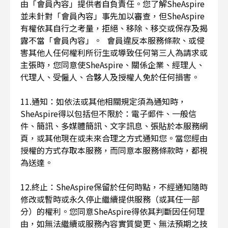
由「會員內容」提供者自負責任。您了解SheAspire
並未針對「會員內容」事先加以審查，但SheAspire
有權依其自行之考量，拒絕、移除、移交或保存及揭
露不當「會員內容」。 會員違反本服務條款、或侵
害其他人任何權利所衍生或導致任何第三人為請求或
主張時，您同意使SheAspire、關係企業、經理人、
代理人、受僱人、合夥人及授權人免於任何損害。
11.通知：如依法或其他相關規定須為通知時，
SheAspire得以包括但不限於：電子郵件、一般信
件、簡訊、多媒體簡訊、文字訊息、張貼於本服務網
頁，或其他現在或未來合理之方式通知您。當您經由
授權的方式存取本服務，而同意本服務條款時，都視
為送達。
12.終止：SheAspire保留於任何時點，不經通知隨時
修改或暫時或永久停止繼續提供服務（或其任一部
分）的權利。您同意SheAspire得依其判斷因任何理
由，如無法繼續或服務內容實質變更、無法預期之技