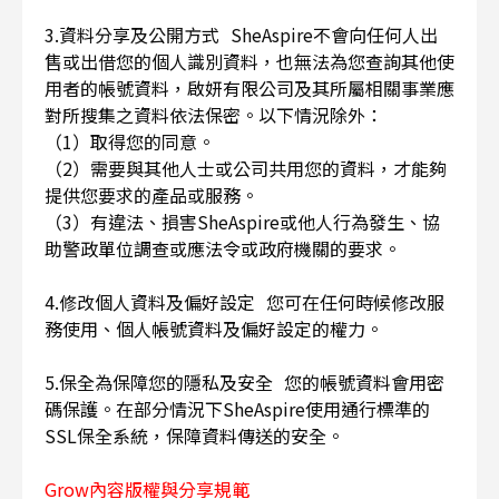
3.資料分享及公開方式 SheAspire不會向任何人出
售或出借您的個人識別資料，也無法為您查詢其他使
用者的帳號資料，啟妍有限公司及其所屬相關事業應
對所搜集之資料依法保密。以下情況除外：
（1）取得您的同意。
（2）需要與其他人士或公司共用您的資料，才能夠
提供您要求的產品或服務。
（3）有違法、損害SheAspire或他人行為發生、協
助警政單位調查或應法令或政府機關的要求。
4.修改個人資料及偏好設定 您可在任何時候修改服
務使用、個人帳號資料及偏好設定的權力。
5.保全為保障您的隱私及安全 您的帳號資料會用密
碼保護。在部分情況下SheAspire使用通行標準的
SSL保全系統，保障資料傳送的安全。
Grow內容版權與分享規範