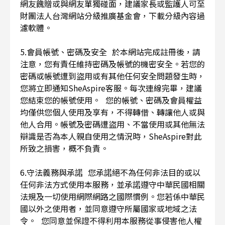
網友餽贈或與網友單獨碰面，建議家長或監護人可至
財團法人台灣網站分級推廣基金會，下載分級內容過
濾軟體。
5.會員帳號、密碼及安全 於本網站完成註冊後，請
注意，您有責任維持密碼及帳號的機密安全。若您的
密碼或帳號遭到盜用或有其他任何安全問題發生時，
您將立即通知SheAspire客服。每次連線完畢，建議
您結束您的帳號使用。 您的帳號、密碼及會員權益
均僅供您個人使用及享有，不得轉借、轉讓他人或與
他人合用。帳號及密碼遭盜用、不當使用或其他無法
辯識是否為本人親自使用之情況時，SheAspire對此
所致之損害，概不負責。
6.守法義務與承諾 您承諾絕不為任何非法目的或以
任何非法方式使用本服務，並承諾遵守中華民國相關
法規及一切使用網際網路之國際慣例。您若係中華民
國以外之使用者，並同意遵守所屬國家或地域之法
令。 您同意並保證不得利用本服務從事侵害他人權