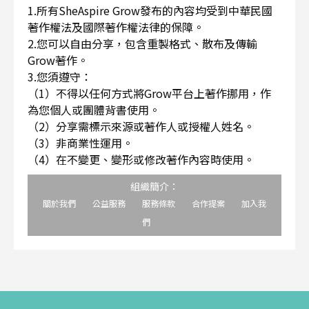
1.所有SheAspire Grow發布的內容均受到中華民國
著作權法及國際著作權法律的保障。
2.您可以自由分享，包含重製格式、散布及傳輸
Grow著作。
3.您須遵守：
（1）不得以任何方式將Grow平台上著作挪用，作
為您個人或團體背書使用。
（2）分享需標示來源或著作人或授權人姓名。
（3）非商業性運用。
（4）在不變更、變形或修改著作內容時使用。
組織簡介：
關於我們
公益服務
服務條款
合作提案
加入我
們