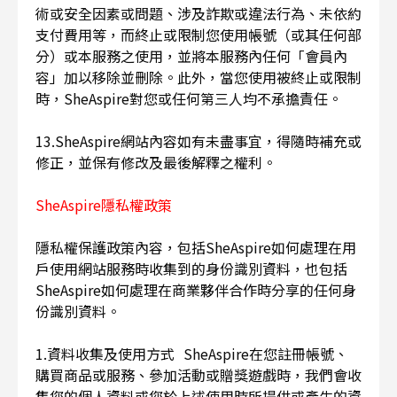
術或安全因素或問題、涉及詐欺或違法行為、未依約
支付費用等，而終止或限制您使用帳號（或其任何部
分）或本服務之使用，並將本服務內任何「會員內
容」加以移除並刪除。此外，當您使用被終止或限制
時，SheAspire對您或任何第三人均不承擔責任。
13.SheAspire網站內容如有未盡事宜，得隨時補充或
修正，並保有修改及最後解釋之權利。
SheAspire隱私權政策
隱私權保護政策內容，包括SheAspire如何處理在用
戶使用網站服務時收集到的身份識別資料，也包括
SheAspire如何處理在商業夥伴合作時分享的任何身
份識別資料。
1.資料收集及使用方式 SheAspire在您註冊帳號、
購買商品或服務、參加活動或贈獎遊戲時，我們會收
集您的個人資料或您於上述使用時所提供或產生的資