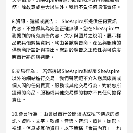
務，除故意或重大過失外，我們不負任何賠償責任。
8.資訊、建議或廣告： SheAspire所提供任何資訊
內容，不擔保其為完全正確無誤。您在SheAspire中
瀏覽到的所有廣告內容、文字與圖片之說明、展示樣
品或其他銷售資訊，均由各該廣告商、產品與服務的
供應商所設計與提出。您對於廣告之正確性與可信度
應自行斟酌與判斷。
9.交易行為： 若您透過SheAspire聯結到SheAspire
以外的網站進行交易，我們聲明絕不介入您與廠商或
個人間的任何買賣、服務或其他交易行為，對於您所
獲得的商品、服務或其他交易標的物亦不負任何擔保
責任。
10.會員行為 ：由會員自行公開張貼或私下傳送的資
訊、資料、文字、軟體、音樂、音訊、照片、圖形、
視訊、信息或其他資料，以下簡稱「會員內容」，均