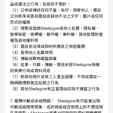
益或違法之行為，包括但不限於：
（1）公佈或傳送任何不當、攻訐、損害他人、違反
公共秩序或善良風俗或其他不法之文字、圖片或任何
形式的檔案
（2）侵害或毀損SheAsipre或他人名譽、隱私權、
營業秘密、商標權、著作權、專利權、其他智慧財產
權及其他權利等
（3）違反依法律或契約所應負之保密義務
（4）冒用他人名義使用
（5）傳輸或散佈電腦病毒
（6）從事、刊載、傳輸、發送未經SheAspire授權
的商業行為或資料訊息
（7）對其他用戶或第三人產生困擾、不悅或違反一
般網路禮節致生反感之行為
（8）其他SheAspire有正當理由認為不適當之行為
7. 服務中斷或系統問題： SheAspire有可能會出現
中斷或故障等現象，或許將造成您使用上的不便或損
失等情形，SheAspire將盡力回復您的資料與繼續服