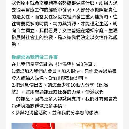
我們原本就希望能夠為弱勢族群做些什麼，創辦人過
去從事醫療工作的經驗中發現，大部分承擔照顧責任
的是女性，而當女性家庭或經濟發生重大挫折時，往
往需要更多的時間、精力與資源，才能穩定生活，朝
向自主獨立，我們看見了女性普遍在婚姻家庭、生涯
發展與社會上的挑戰，是以讓我們決定以女性作為起
點。
邀請您為我們做三件事
在此我們希望您能為《她渴望》做3件事：
1.請您加入我們的會員。加入很快，只需要透過臉書
登入或輸入姓名、Email與密碼即可。
2.把消息傳出去。請您至少和10個人分享《她渴
望》，運用您通訊錄或社群的力量，傳遞我們
的訊息，因為更多人認識與支持，我們才有機會為
特殊境遇族群做更多事情。
3.參與她渴望活動，並和我們分享您的想法。