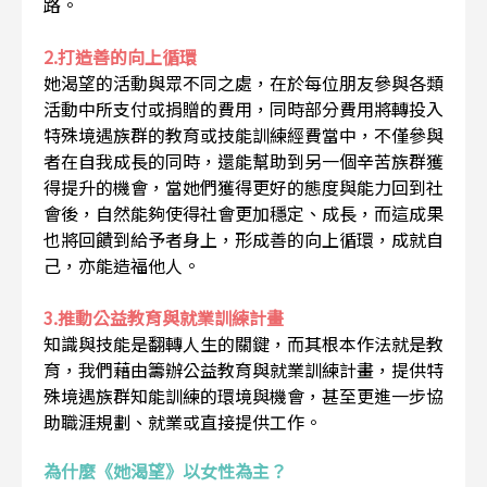
路。
2.打造善的向上循環
她渴望的活動與眾不同之處，在於每位朋友參與各類
活動中所支付或捐贈的費用，同時部分費用將轉投入
特殊境遇族群的教育或技能訓練經費當中，不僅參與
者在自我成長的同時，還能幫助到另一個辛苦族群獲
得提升的機會，當她們獲得更好的態度與能力回到社
會後，自然能夠使得社會更加穩定、成長，而這成果
也將回饋到給予者身上，形成善的向上循環，成就自
己，亦能造福他人。
3.推動公益教育與就業訓練計畫
知識與技能是翻轉人生的關鍵，而其根本作法就是教
育，我們藉由籌辦公益教育與就業訓練計畫，提供特
殊境遇族群知能訓練的環境與機會，甚至更進一步協
助職涯規劃、就業或直接提供工作。
為什麼《她渴望》以女性為主？