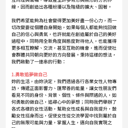
線，因而創造出各種紛擾以及階級的擴大、固著。
我們希望能夠為社會變得更加美好盡一份心力，而一
切改變要從個體自身開始，如果每個人都能夠找回做
自己的信心與勇氣，也許就能在創造屬於自己的美好
過程中，同時用全新角度與態度對待他人，也能獲得
更多相互瞭解、交流，甚至互助的機會，進而促使社
會群體共同朝向更好的方向發展。秉持這樣的想法，
我們啟動了一連串的行動：
1.勇敢追夢做自己
妳的生活，由妳決定，我們透過各行各業女性人物專
訪，傳遞正面影響力、匯聚善的能量，讓女性朋友們
看見不同的身份、背景、個性、條件與際遇的人，如
何勇敢的做自己，追尋心中的夢想；同時我們舉辦了
各式各樣的女性活動，幫助女性成長與自我提升，鼓
勵女性挺身而出，促使女性從交流學習中找到屬於自
己的無限可能與力量，掌握人生，邁向自我實現之