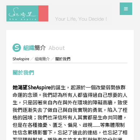
組織
簡介
About
SheAspire
／
組織簡介
／
關於我們
關於我們
她渴望SheAspire
的誕生，起源於一個改變弱勢族群
命運的念頭。我們認為所有人都值得過自己想要的人
生，只是因著來自內在與外在環境的障礙高牆，致使
我們逐漸失去了做自己與自我實現的勇氣，陷入了桎
梏的困境；我們也深信所有人其實都是生命共同體，
但是在各種擔憂、匱乏、偏見、歧視......等集體限制
性信念累積影響下，忘記了彼此的連結，也忘記了相
互同理與幫補，導致產生許多有形與無形的分別界