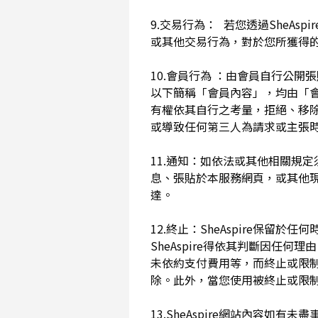
9.交易行為： 若您透過SheAs
或其他交易行為，對於您所獲得
10.會員行為 ：由會員自行公
以下簡稱「會員內容」，均由「會員內
有權依其自行之考量，拒絕、移
或導致任何第三人為請求或主張時
11.通知：如依法或其他相關規定
息、張貼於本服務網頁，或其他
達。
12.終止：SheAspire保
SheAspire得依其判斷因
未依約支付費用等，而終止或限
除。此外，當您使用被終止或限制時
13.SheAspire網站內容