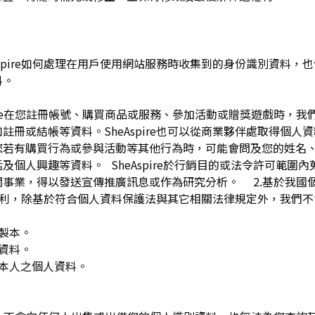
pire如何處理在用戶使用網站服務時收集到的身份識別資料，也包括
料。
spire在您註冊帳號、購買商品或服務、參加活動或贈獎遊戲時，
註冊或結帳等資料。SheAspire也可以從商業夥伴處取得個人
您若有購買行為或參與活動等其他行為時，可能會問及您的姓名
及個人興趣等資料。 SheAspire於行銷目的或法令許可範圍
關事業，得以發送宣傳推廣訊息或作為研究分析。 2.基於我國
下權利，除基於符合個人資料保護法與其它相關法律規定外，我們不
複製本。
人資料。
用本人之個人資料。