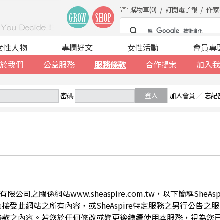
購物車(
0
)
訂閱電子報
作家
女性人物
專欄好文
女性活動
會員專
於我們
公益服務
服務條款
合作提案
加入我
密碼
登入
加入會員
／
忘記
公司之關係網站www.sheaspire.com.tw，以下簡稱SheA
此網站之所有內容，或SheAspire特定服務之另行公告之服務條
條款之內容。若您於任何修改或變更後繼續使用本服務，視為您