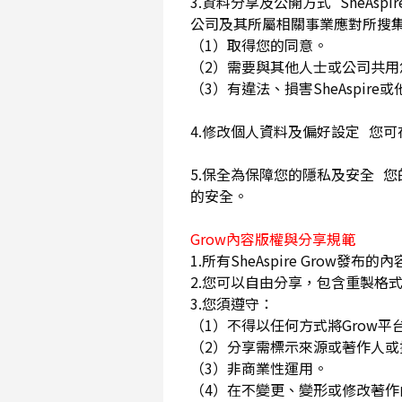
3.資料分享及公開方式 SheA
公司及其所屬相關事業應對所搜
（1）取得您的同意。
（2）需要與其他人士或公司共
（3）有違法、損害SheAspi
4.修改個人資料及偏好設定 您
5.保全為保障您的隱私及安全 您
的安全。
Grow內容版權與分享規範
1.所有SheAspire Gro
2.您可以自由分享，包含重製格式
3.您須遵守：
（1）不得以任何方式將Grow
（2）分享需標示來源或著作人
（3）非商業性運用。
（4）在不變更、變形或修改著