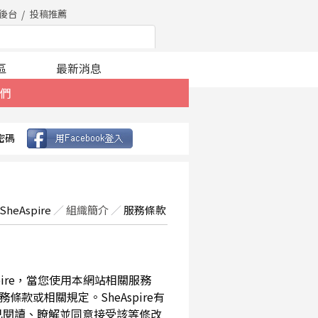
後台
投稿推薦
區
最新消息
們
密碼
SheAspire
／
組織簡介
／
服務條款
spire，當您使用本網站相關服務
款或相關規定。SheAspire有
已閱讀、瞭解並同意接受該等修改