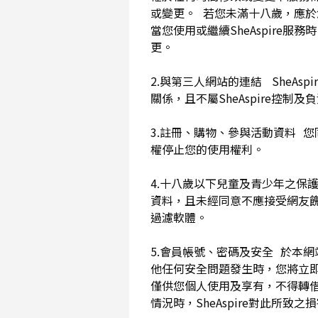
或變更。 若您未滿十八歲，應
當您使用或繼續SheAspir
更。
2.與第三人網站的連結 SheAs
關係，且不屬SheAspire控制
3.註冊、購物、參與活動資料 您
權停止您的使用權利。
4.十八歲以下兒童及青少年之保
資料，且未經同意不應接受網友
過濾軟體。
5.會員帳號、密碼及安全 於本
他任何安全問題發生時，您將立即
僅供您個人使用及享有，不得轉
情況時，SheAspire對此所致