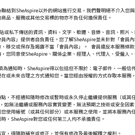
pire聯結到SheAspire以外的網站進行交易，我們聲明絕不介
的商品、服務或其他交易標的物亦不負任何擔保責任。
開張貼或私下傳送的資訊、資料、文字、軟體、音樂、音訊、照片
容」提供者自負責任。您了解SheAspire並未針對「會員內容」
除、移交或保存及揭露不當「會員內容」。 會員違反本服務條款
，您同意使SheAspire、關係企業、經理人、代理人、受僱人
須為通知時，SheAspire得以包括但不限於：電子郵件、一般
現在或未來合理之方式通知您。當您經由授權的方式存取本服務
留於任何時點，不經通知隨時修改或暫時或永久停止繼續提供服務（或
任何理由，如無法繼續或服務內容實質變更、無法預期之技術或安全因
制您使用帳號（或其任何部分）或本服務之使用，並將本服務內
，SheAspire對您或任何第三人均不承擔責任。
如有未盡事宜，得隨時補充或修正，並保有修改及最後解釋之權利。