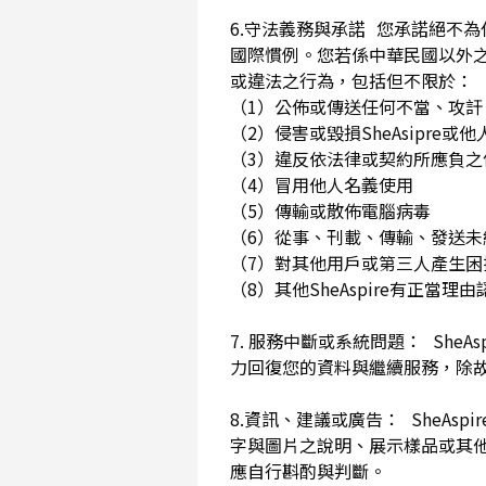
6.守法義務與承諾 您承諾絕不
國際慣例。您若係中華民國以外
或違法之行為，包括但不限於
（1）公佈或傳送任何不當、攻
（2）侵害或毀損SheAsip
（3）違反依法律或契約所應負
（4）冒用他人名義使用
（5）傳輸或散佈電腦病毒
（6）從事、刊載、傳輸、發送未經
（7）對其他用戶或第三人產生
（8）其他SheAspire有正當
7. 服務中斷或系統問題： She
力回復您的資料與繼續服務，除
8.資訊、建議或廣告： SheAs
字與圖片之說明、展示樣品或其
應自行斟酌與判斷。