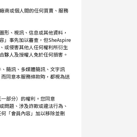
入您與廠商或個人間的任何買賣、服務
、圖形、視訊、信息或其他資料，
事先加以審查，但SheAspire
、或侵害其他人任何權利所衍生
、合夥人及授權人免於任何損害。
信件、簡訊、多媒體簡訊、文字訊
，而同意本服務條款時，都視為送
其任一部分）的權利。您同意
素或問題、涉及詐欺或違法行為、
任何「會員內容」加以移除並刪