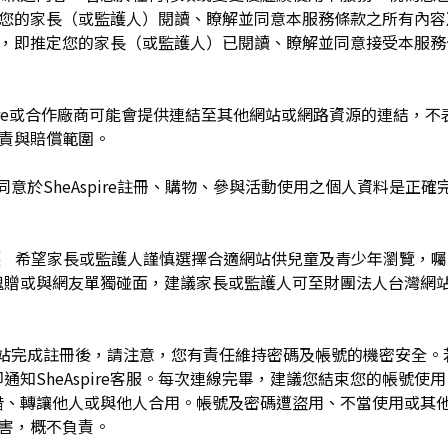
於您的家長（或監護人）閱讀、瞭解並同意本服務條款之所有內容
e服務時，即推定您的家長（或監護人）已閱讀、瞭解並同意接受本服
pire或合作廠商可能會提供連結至其他網站或網路資源的連結，不表示
及負責與賠償範圍。
同意於SheAspire註冊、購物、參與活動使用之個人資料是正
護 希望家長或監護人謹慎選擇合適網站供兒童及青少年瀏覽，
餽贈或與網友單獨碰面，建議家長或監護人可至財團法人台灣網
網站完成註冊後，請注意，您有責任維持密碼及帳號的機密安全
通知SheAspire客服。每次連線完畢，建議您結束您的帳號使
借、轉讓他人或與他人合用。帳號及密碼遭盜用、不當使用或其
之損害，概不負責。