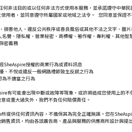
為任何非法目的或以任何非法方式使用本服務，並承諾遵守中華
之使用者，並同意遵守所屬國家或地域之法令。 您同意並保證不
：
訐、損害他人、違反公共秩序或善良風俗或其他不法之文字、圖
re或他人名譽、隱私權、營業秘密、商標權、著作權、專利權、其他
之保密義務
SheAspire授權的商業行為或資料訊息
困擾、不悅或違反一般網路禮節致生反感之行為
理由認為不適當之行為
Aspire有可能會出現中斷或故障等現象，或許將造成您使用上的不便或
故意或重大過失外，我們不負任何賠償責任。
pire所提供任何資訊內容，不擔保其為完全正確無誤。您在SheAs
他銷售資訊，均由各該廣告商、產品與服務的供應商所設計與提