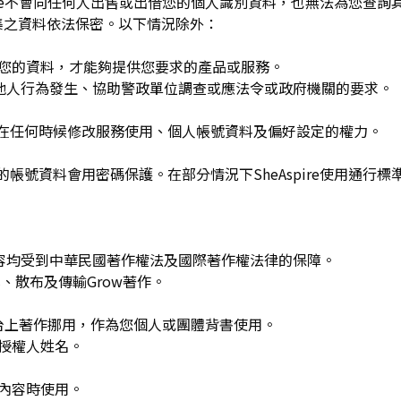
spire不會向任何人出售或出借您的個人識別資料，也無法為您查
集之資料依法保密。以下情況除外：
用您的資料，才能夠提供您要求的產品或服務。
re或他人行為發生、協助警政單位調查或應法令或政府機關的要求。
可在任何時候修改服務使用、個人帳號資料及偏好設定的權力。
的帳號資料會用密碼保護。在部分情況下SheAspire使用通行標
w發布的內容均受到中華民國著作權法及國際著作權法律的保障。
、散布及傳輸Grow著作。
平台上著作挪用，作為您個人或團體背書使用。
或授權人姓名。
作內容時使用。