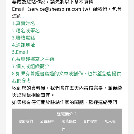
要成為駐站作家，請先將以下基本資料
Email（service@sheaspire.com.tw）給我們，包含
您的：
1.真實姓名
2.暱名或筆名
3.聯絡電話
4.通訊地址
5.Email
6.有興趣撰寫之主題
7.個人或組織簡介
8.如果有曾經書寫過的文章或創作，也希望您能提供
我們參考
收到您的資料後，我們會在五天內審核完畢，並後續
與您聯繫相關事宜。
如果您有任何關於駐站作家的問題，歡迎連絡我們
組織簡介：
關於我們
公益服務
服務條款
合作提案
加入我
們