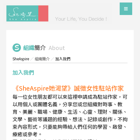
組織
簡介
About
SheAspire
／
組織簡介
／
加入我們
加入我們
《SheAspire她渴望》誠徵女性駐站作家
每一位女性朋友都可以來這裡申請成為駐站作家，可
以用個人或團體名義，分享您或您組織對時事、教
育、美麗、職場、健康、生活、心靈、理財、關係、
文學、藝術等議題的經驗、想法、記錄或創作，不拘
束內容形式，只要能夠帶給人們任何的學習、啟發、
療癒或參考。