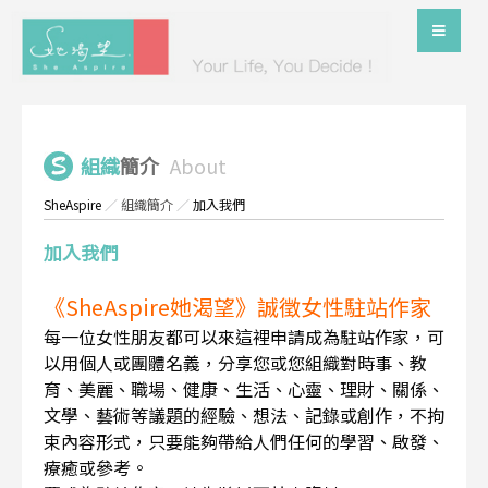
組織
簡介
About
SheAspire
／
組織簡介
／
加入我們
加入我們
《SheAspire她渴望》誠徵女性駐站作家
每一位女性朋友都可以來這裡申請成為駐站作家，可
以用個人或團體名義，分享您或您組織對時事、教
育、美麗、職場、健康、生活、心靈、理財、關係、
文學、藝術等議題的經驗、想法、記錄或創作，不拘
束內容形式，只要能夠帶給人們任何的學習、啟發、
療癒或參考。