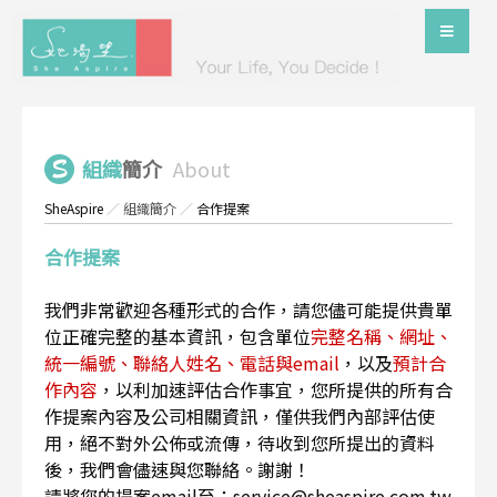
組織
簡介
About
SheAspire
／
組織簡介
／
合作提案
合作提案
我們非常歡迎各種形式的合作，請您儘可能提供貴單
位正確完整的基本資訊，包含單位
完整名稱、網址、
統一編號、聯絡人姓名、電話與email
，以及
預計合
作內容
，以利加速評估合作事宜，您所提供的所有合
作提案內容及公司相關資訊，僅供我們內部評估使
用，絕不對外公佈或流傳，待收到您所提出的資料
後，我們會儘速與您聯絡。謝謝！
請將您的提案email至：service@sheaspire.com.tw