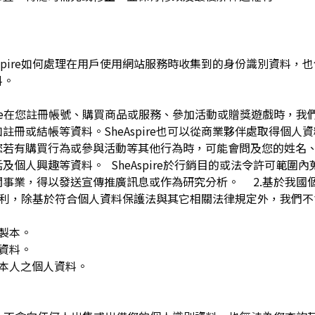
pire如何處理在用戶使用網站服務時收集到的身份識別資料，也包括
料。
spire在您註冊帳號、購買商品或服務、參加活動或贈獎遊戲時，
註冊或結帳等資料。SheAspire也可以從商業夥伴處取得個人
您若有購買行為或參與活動等其他行為時，可能會問及您的姓名
及個人興趣等資料。 SheAspire於行銷目的或法令許可範圍
關事業，得以發送宣傳推廣訊息或作為研究分析。 2.基於我國
下權利，除基於符合個人資料保護法與其它相關法律規定外，我們不
複製本。
人資料。
用本人之個人資料。