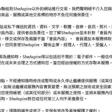
pire聯結到SheAspire以外的網站進行交易，我們聲明絕不介
的商品、服務或其他交易標的物亦不負任何擔保責任。
開張貼或私下傳送的資訊、資料、文字、軟體、音樂、音訊、照片
容」提供者自負責任。您了解SheAspire並未針對「會員內容」
除、移交或保存及揭露不當「會員內容」。 會員違反本服務條款
，您同意使SheAspire、關係企業、經理人、代理人、受僱人
須為通知時，SheAspire得以包括但不限於：電子郵件、一般
現在或未來合理之方式通知您。當您經由授權的方式存取本服務
留於任何時點，不經通知隨時修改或暫時或永久停止繼續提供服務（或
任何理由，如無法繼續或服務內容實質變更、無法預期之技術或安全因
制您使用帳號（或其任何部分）或本服務之使用，並將本服務內
，SheAspire對您或任何第三人均不承擔責任。
如有未盡事宜，得隨時補充或修正，並保有修改及最後解釋之權利。