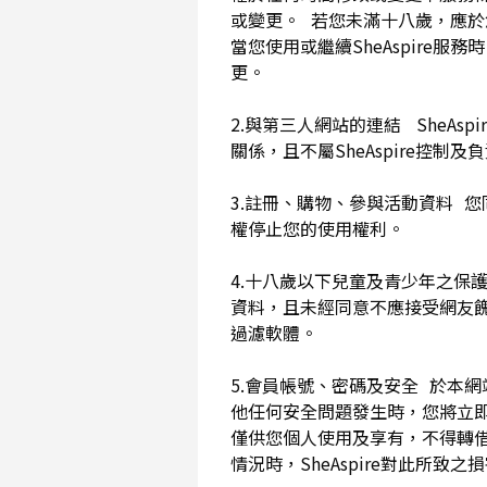
或變更。 若您未滿十八歲，應
當您使用或繼續SheAspir
更。
2.與第三人網站的連結 SheAs
關係，且不屬SheAspire控制
3.註冊、購物、參與活動資料 您
權停止您的使用權利。
4.十八歲以下兒童及青少年之保
資料，且未經同意不應接受網友
過濾軟體。
5.會員帳號、密碼及安全 於本
他任何安全問題發生時，您將立即
僅供您個人使用及享有，不得轉
情況時，SheAspire對此所致