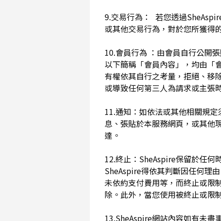
9.交易行為： 若您透過SheAs
或其他交易行為，對於您所獲得
10.會員行為 ：由會員自行公
以下簡稱「會員內容」，均由「會員內
有權依其自行之考量，拒絕、移
或導致任何第三人為請求或主張時
11.通知：如依法或其他相關規定
息、張貼於本服務網頁，或其他
達。
12.終止：SheAspire保
SheAspire得依其判斷因
未依約支付費用等，而終止或限
除。此外，當您使用被終止或限制時
13.SheAspire網站內容