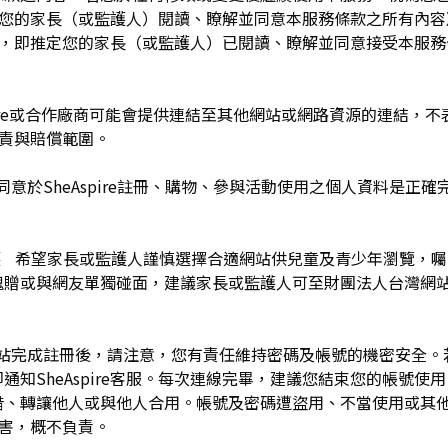
於您的家長（或監護人）閱讀、瞭解並同意本服務條款之所有內容
e服務時，即推定您的家長（或監護人）已閱讀、瞭解並同意接受本服
pire或合作廠商可能會提供連結至其他網站或網路資源的連結，不表示
及負責與賠償範圍。
同意於SheAspire註冊、購物、參與活動使用之個人資料是正
護 希望家長或監護人謹慎選擇合適網站供兒童及青少年瀏覽，
餽贈或與網友單獨碰面，建議家長或監護人可至財團法人台灣網
網站完成註冊後，請注意，您有責任維持密碼及帳號的機密安全
通知SheAspire客服。每次連線完畢，建議您結束您的帳號使
借、轉讓他人或與他人合用。帳號及密碼遭盜用、不當使用或其
之損害，概不負責。