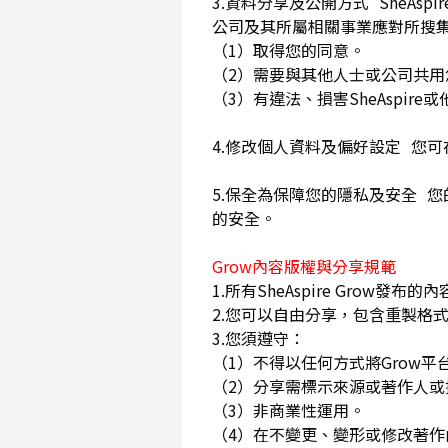
3.資料分享及公開方式 SheA
公司及其所屬相關事業應對所搜
（1）取得您的同意。
（2）需要與其他人士或公司共
（3）有違法、損害SheAspi
4.修改個人資料及偏好設定 您
5.保全為保障您的隱私及安全 您
的安全。
Grow內容版權與分享規範
1.所有SheAspire Gro
2.您可以自由分享，包含重製格式
3.您須遵守：
（1）不得以任何方式將Grow
（2）分享需標示來源或著作人
（3）非商業性運用。
（4）在不變更、變形或修改著