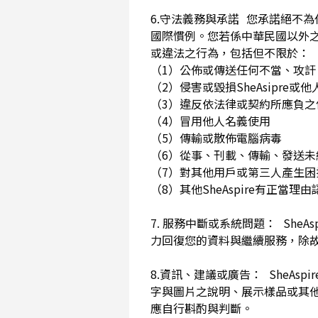
6.守法義務與承諾 您承諾絕不
國際慣例。您若係中華民國以外
或違法之行為，包括但不限於
（1）公佈或傳送任何不當、攻
（2）侵害或毀損SheAsip
（3）違反依法律或契約所應負
（4）冒用他人名義使用
（5）傳輸或散佈電腦病毒
（6）從事、刊載、傳輸、發送未經
（7）對其他用戶或第三人產生
（8）其他SheAspire有正當
7. 服務中斷或系統問題： She
力回復您的資料與繼續服務，除
8.資訊、建議或廣告： SheAs
字與圖片之說明、展示樣品或其
應自行斟酌與判斷。