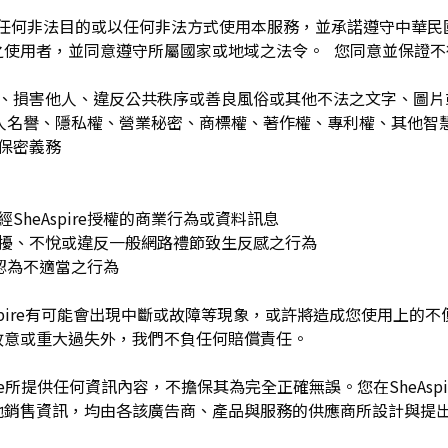
為任何非法目的或以任何非法方式使用本服務，並承諾遵守中華
之使用者，並同意遵守所屬國家或地域之法令。 您同意並保證不
：
訐、損害他人、違反公共秩序或善良風俗或其他不法之文字、圖
re或他人名譽、隱私權、營業秘密、商標權、著作權、專利權、其他
之保密義務
SheAspire授權的商業行為或資料訊息
困擾、不悅或違反一般網路禮節致生反感之行為
理由認為不適當之行為
Aspire有可能會出現中斷或故障等現象，或許將造成您使用上的不便或
故意或重大過失外，我們不負任何賠償責任。
pire所提供任何資訊內容，不擔保其為完全正確無誤。您在SheAs
他銷售資訊，均由各該廣告商、產品與服務的供應商所設計與提