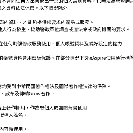
spire不會向任何人出售或出借您的個人識別資料，也無法為您查
集之資料依法保密。以下情況除外：
用您的資料，才能夠提供您要求的產品或服務。
re或他人行為發生、協助警政單位調查或應法令或政府機關的要求。
可在任何時候修改服務使用、個人帳號資料及偏好設定的權力。
的帳號資料會用密碼保護。在部分情況下SheAspire使用通行標
w發布的內容均受到中華民國著作權法及國際著作權法律的保障。
、散布及傳輸Grow著作。
平台上著作挪用，作為您個人或團體背書使用。
或授權人姓名。
作內容時使用。