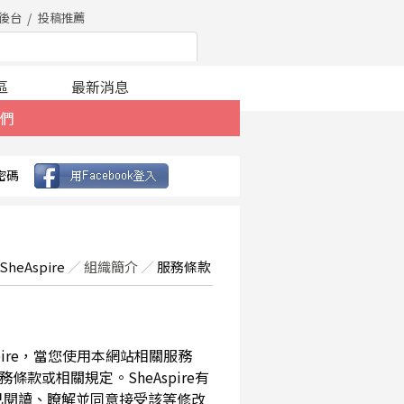
後台
投稿推薦
區
最新消息
們
密碼
SheAspire
／
組織簡介
／
服務條款
spire，當您使用本網站相關服務
款或相關規定。SheAspire有
已閱讀、瞭解並同意接受該等修改