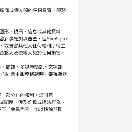
入您與廠商或個人間的任何買賣、服務
、圖形、視訊、信息或其他資料，
事先加以審查，但SheAspire
、或侵害其他人任何權利所衍生
、合夥人及授權人免於任何損害。
信件、簡訊、多媒體簡訊、文字訊
，而同意本服務條款時，都視為送
其任一部分）的權利。您同意
素或問題、涉及詐欺或違法行為、
任何「會員內容」加以移除並刪