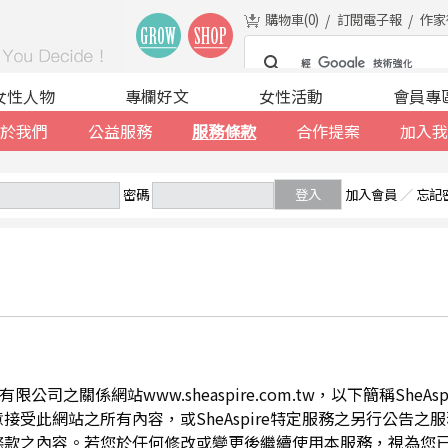
購物車(
0
)
訂閱電子報
作家
女性人物
專欄好文
女性活動
會員專
於我們
公益服務
服務條款
合作提案
加入我
密碼
登入
加入會員
／
忘記
公司之關係網站www.sheaspire.com.tw，以下簡稱SheA
此網站之所有內容，或SheAspire特定服務之另行公告之服務條
條款之內容。若您於任何修改或變更後繼續使用本服務，視為您