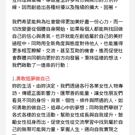
線，因而創造出各種紛擾以及階級的擴大、固著。
我們希望能夠為社會變得更加美好盡一份心力，而一
切改變要從個體自身開始，如果每個人都能夠找回做
自己的信心與勇氣，也許就能在創造屬於自己的美好
過程中，同時用全新角度與態度對待他人，也能獲得
更多相互瞭解、交流，甚至互助的機會，進而促使社
會群體共同朝向更好的方向發展。秉持這樣的想法，
我們啟動了一連串的行動：
1.勇敢追夢做自己
妳的生活，由妳決定，我們透過各行各業女性人物專
訪，傳遞正面影響力、匯聚善的能量，讓女性朋友們
看見不同的身份、背景、個性、條件與際遇的人，如
何勇敢的做自己，追尋心中的夢想；同時我們舉辦了
各式各樣的女性活動，幫助女性成長與自我提升，鼓
勵女性挺身而出，促使女性從交流學習中找到屬於自
己的無限可能與力量，掌握人生，邁向自我實現之