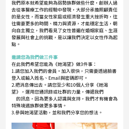
我們原本就希望能夠為弱勢族群做些什麼，創辦人過
去從事醫療工作的經驗中發現，大部分承擔照顧責任
的是女性，而當女性家庭或經濟發生重大挫折時，往
往需要更多的時間、精力與資源，才能穩定生活，朝
向自主獨立，我們看見了女性普遍在婚姻家庭、生涯
發展與社會上的挑戰，是以讓我們決定以女性作為起
點。
邀請您為我們做三件事
在此我們希望您能為《她渴望》做3件事：
1.請您加入我們的會員。加入很快，只需要透過臉書
登入或輸入姓名、Email與密碼即可。
2.把消息傳出去。請您至少和10個人分享《她渴
望》，運用您通訊錄或社群的力量，傳遞我們
的訊息，因為更多人認識與支持，我們才有機會為
特殊境遇族群做更多事情。
3.參與她渴望活動，並和我們分享您的想法。