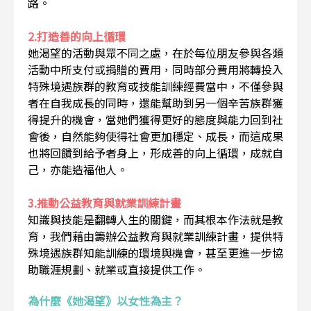
路。
2.打造善的向上循環
她渴望的活動與眾不同之處，在於每位朋友參與各類
活動中所支付或捐贈的費用，同時部分費用將轉投入
特殊境遇族群的教育或技能訓練經費當中，不僅參與
者在自我成長的同時，還能幫助到另一個辛苦族群獲
得提升的機會，當她們獲得更好的態度與能力回到社
會後，自然能夠使得社會更加穩定、成長，而這成果
也將回饋到給予者身上，形成善的向上循環，成就自
己，亦能造福他人。
3.推動公益教育與就業訓練計畫
知識與技能是翻轉人生的關鍵，而其根本作法就是教
育，我們藉由籌辦公益教育與就業訓練計畫，提供特
殊境遇族群知能訓練的環境與機會，甚至更進一步協
助職涯規劃、就業或直接提供工作。
為什麼《她渴望》以女性為主？