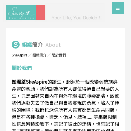
組織
簡介
About
SheAspire
／
組織簡介
／
關於我們
關於我們
她渴望SheAspire
的誕生，起源於一個改變弱勢族群
命運的念頭。我們認為所有人都值得過自己想要的人
生，只是因著來自內在與外在環境的障礙高牆，致使
我們逐漸失去了做自己與自我實現的勇氣，陷入了桎
梏的困境；我們也深信所有人其實都是生命共同體，
但是在各種擔憂、匱乏、偏見、歧視......等集體限制
性信念累積影響下，忘記了彼此的連結，也忘記了相
互同理與幫補，導致產生許多有形與無形的分別界