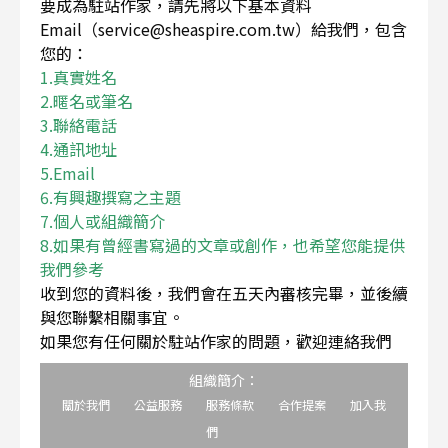
要成為駐站作家，請先將以下基本資料
Email（service@sheaspire.com.tw）給我們，包含
您的：
1.真實姓名
2.暱名或筆名
3.聯絡電話
4.通訊地址
5.Email
6.有興趣撰寫之主題
7.個人或組織簡介
8.如果有曾經書寫過的文章或創作，也希望您能提供
我們參考
收到您的資料後，我們會在五天內審核完畢，並後續
與您聯繫相關事宜。
如果您有任何關於駐站作家的問題，歡迎連絡我們
組織簡介：
關於我們
公益服務
服務條款
合作提案
加入我
們