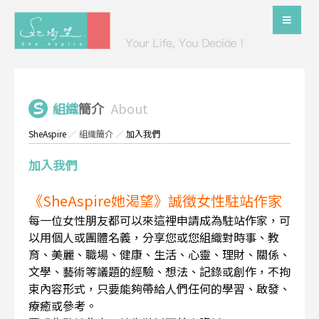
組織
簡介
About
SheAspire
／
組織簡介
／
加入我們
加入我們
《SheAspire她渴望》誠徵女性駐站作家
每一位女性朋友都可以來這裡申請成為駐站作家，可
以用個人或團體名義，分享您或您組織對時事、教
育、美麗、職場、健康、生活、心靈、理財、關係、
文學、藝術等議題的經驗、想法、記錄或創作，不拘
束內容形式，只要能夠帶給人們任何的學習、啟發、
療癒或參考。