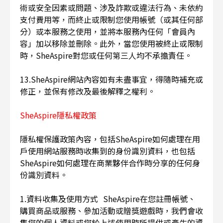
術或安全因素或問題、涉及詐欺或違法行為、未依約
支付費用等，而終止或限制您使用帳號（或其任何部
分）或本服務之使用，並將本服務內任何「會員內
容」加以移除並刪除。此外，當您使用被終止或限制
時，SheAspire對您或任何第三人均不承擔責任。
13.SheAspire網站內容如有未盡事宜，得隨時補充或
修正，並保有修改及最後解釋之權利。
SheAspire隱私權政策
隱私權保護政策內容，包括SheAspire如何處理在用
戶使用網站服務時收集到的身份識別資料，也包括
SheAspire如何處理在商業夥伴合作時分享的任何身
份識別資料。
1.資料收集及使用方式 SheAspire在您註冊帳號、
購買商品或服務、參加活動或贈獎遊戲時，我們會收
集您的個人資料或您於上述使用時所提供或產生的資