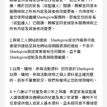
歲，應於您的家長（或監護人）閱讀、瞭解並同意本
服務條款之所有內容及其後修改變更後，方得使用。
當您使用或繼續SheAspire服務時，即推定您的家長
（或監護人）已閱讀、瞭解並同意接受本服務條款之
所有內容及其後修改變更。
2.與第三人網站的連結 SheAspire或合作廠商可能
會提供連結至其他網站或網路資源的連結，不表示
SheAspire與該等業者有任何關係，且不屬
SheAspire控制及負責與賠償範圍。
3.註冊、購物、參與活動資料 您同意於SheAspire
註冊、購物、參與活動使用之個人資料是正確完整
的，若有不屬實狀況，我們有權停止您的使用權利。
4.十八歲以下兒童及青少年之保護 希望家長或監護
人謹慎選擇合適網站供兒童及青少年瀏覽，囑咐不可
任意提供個人或家人基本資料，且未經同意不應接受