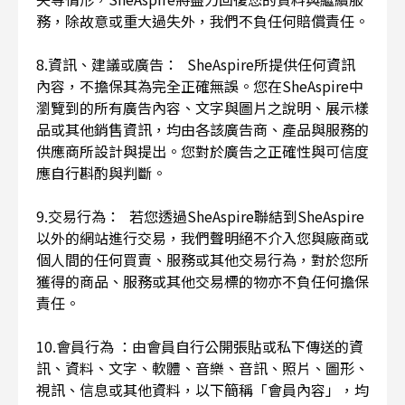
務，除故意或重大過失外，我們不負任何賠償責任。
8.資訊、建議或廣告： SheAspire所提供任何資訊
內容，不擔保其為完全正確無誤。您在SheAspire中
瀏覽到的所有廣告內容、文字與圖片之說明、展示樣
品或其他銷售資訊，均由各該廣告商、產品與服務的
供應商所設計與提出。您對於廣告之正確性與可信度
應自行斟酌與判斷。
9.交易行為： 若您透過SheAspire聯結到SheAspire
以外的網站進行交易，我們聲明絕不介入您與廠商或
個人間的任何買賣、服務或其他交易行為，對於您所
獲得的商品、服務或其他交易標的物亦不負任何擔保
責任。
10.會員行為 ：由會員自行公開張貼或私下傳送的資
訊、資料、文字、軟體、音樂、音訊、照片、圖形、
視訊、信息或其他資料，以下簡稱「會員內容」，均