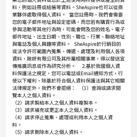
料，例如註冊或結帳等資料。SheAspire也可以從商
業夥伴處取得個人資料。 當您註冊時，我們會需要
您的電子郵件地址與設定密碼，而您若有購買行為或
參與活動等其他行為時，可能會問及您的姓名、電子
郵件地址、出生日期、性別、職位、行業、聯絡地址
與電話及個人興趣等資料。 SheAspire於行銷目的
或法令許可範圍內蒐集、傳遞、處理及利用個人各項
資料，啟妍有限公司及其所屬相關事業，得以發送宣
傳推廣訊息或作為研究分析。 2.基於我國個人資
料保護法之規定，您可以電話或Email通知方式，行
使以下權利，除基於符合個人資料保護法與其它相關
法律規定外，我們不會拒絕： （1）查詢或請求閱
覽本人之個人資料。
（2）請求製給本人之個人資料複製本。
（3）請求補充或更正本人之個人資料。
（4）請求停止蒐集、處理或利用本人之個人資
料。
（5）請求刪除本人之個人資料。