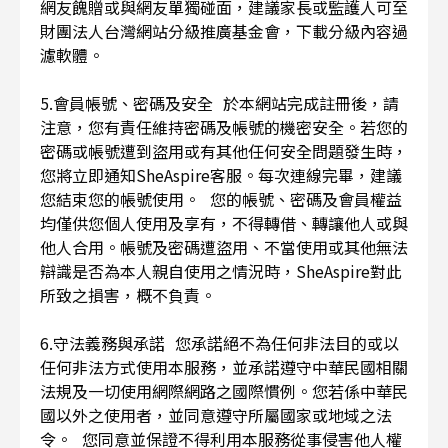
網友餽贈或與網友單獨碰面，建議家長或監護人可至
財團法人台灣網站分級推廣基金會，下載分級內容過
濾軟體。
5.會員帳號、密碼及安全 於本網站完成註冊後，請
注意，您有責任維持密碼及帳號的機密安全。若您的
密碼或帳號遭到盜用或有其他任何安全問題發生時，
您將立即通知SheAspire客服。每次連線完畢，建議
您結束您的帳號使用。 您的帳號、密碼及會員權益
均僅供您個人使用及享有，不得轉借、轉讓他人或與
他人合用。帳號及密碼遭盜用、不當使用或其他無法
辯識是否為本人親自使用之情況時，SheAspire對此
所致之損害，概不負責。
6.守法義務與承諾 您承諾絕不為任何非法目的或以
任何非法方式使用本服務，並承諾遵守中華民國相關
法規及一切使用網際網路之國際慣例。您若係中華民
國以外之使用者，並同意遵守所屬國家或地域之法
令。 您同意並保證不得利用本服務從事侵害他人權