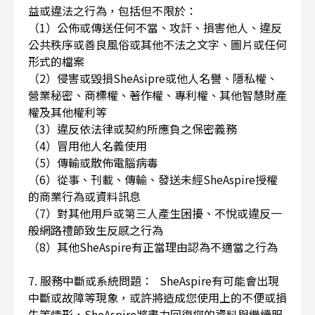
益或違法之行為，包括但不限於：
（1）公佈或傳送任何不當、攻訐、損害他人、違反
公共秩序或善良風俗或其他不法之文字、圖片或任何
形式的檔案
（2）侵害或毀損SheAsipre或他人名譽、隱私權、
營業秘密、商標權、著作權、專利權、其他智慧財產
權及其他權利等
（3）違反依法律或契約所應負之保密義務
（4）冒用他人名義使用
（5）傳輸或散佈電腦病毒
（6）從事、刊載、傳輸、發送未經SheAspire授權
的商業行為或資料訊息
（7）對其他用戶或第三人產生困擾、不悅或違反一
般網路禮節致生反感之行為
（8）其他SheAspire有正當理由認為不適當之行為
7. 服務中斷或系統問題： SheAspire有可能會出現
中斷或故障等現象，或許將造成您使用上的不便或損
失等情形，SheAspire將盡力回復您的資料與繼續服