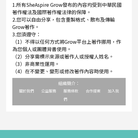
1.所有SheAspire Grow發布的內容均受到中華民國
著作權法及國際著作權法律的保障。
2.您可以自由分享，包含重製格式、散布及傳輸
Grow著作。
3.您須遵守：
（1）不得以任何方式將Grow平台上著作挪用，作
為您個人或團體背書使用。
（2）分享需標示來源或著作人或授權人姓名。
（3）非商業性運用。
（4）在不變更、變形或修改著作內容時使用。
組織簡介：
關於我們
公益服務
服務條款
合作提案
加入我
們