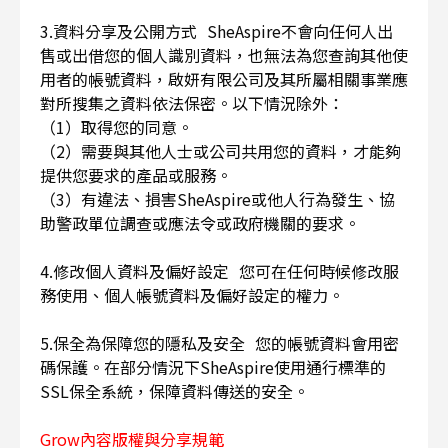
3.資料分享及公開方式 SheAspire不會向任何人出
售或出借您的個人識別資料，也無法為您查詢其他使
用者的帳號資料，啟妍有限公司及其所屬相關事業應
對所搜集之資料依法保密。以下情況除外：
（1）取得您的同意。
（2）需要與其他人士或公司共用您的資料，才能夠
提供您要求的產品或服務。
（3）有違法、損害SheAspire或他人行為發生、協
助警政單位調查或應法令或政府機關的要求。
4.修改個人資料及偏好設定 您可在任何時候修改服
務使用、個人帳號資料及偏好設定的權力。
5.保全為保障您的隱私及安全 您的帳號資料會用密
碼保護。在部分情況下SheAspire使用通行標準的
SSL保全系統，保障資料傳送的安全。
Grow內容版權與分享規範