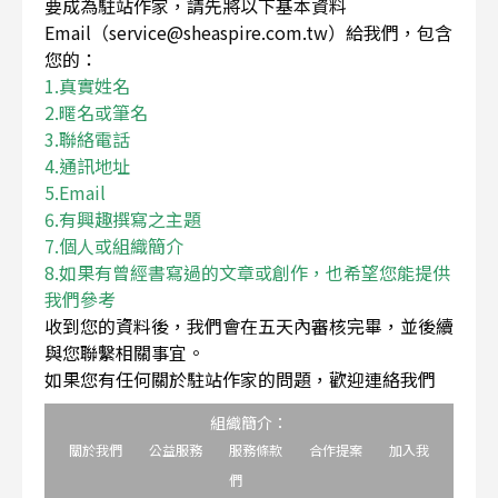
要成為駐站作家，請先將以下基本資料
Email（service@sheaspire.com.tw）給我們，包含
您的：
1.真實姓名
2.暱名或筆名
3.聯絡電話
4.通訊地址
5.Email
6.有興趣撰寫之主題
7.個人或組織簡介
8.如果有曾經書寫過的文章或創作，也希望您能提供
我們參考
收到您的資料後，我們會在五天內審核完畢，並後續
與您聯繫相關事宜。
如果您有任何關於駐站作家的問題，歡迎連絡我們
組織簡介：
關於我們
公益服務
服務條款
合作提案
加入我
們