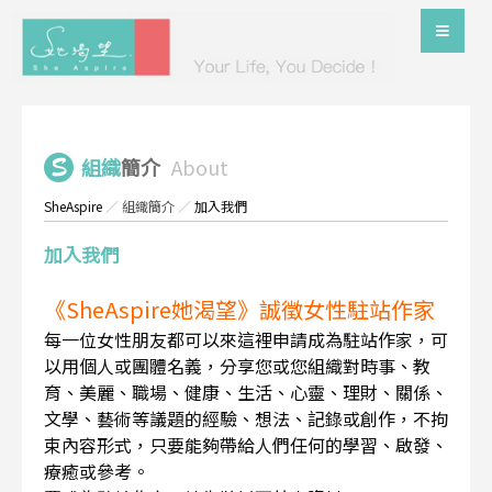
組織
簡介
About
SheAspire
／
組織簡介
／
加入我們
加入我們
《SheAspire她渴望》誠徵女性駐站作家
每一位女性朋友都可以來這裡申請成為駐站作家，可
以用個人或團體名義，分享您或您組織對時事、教
育、美麗、職場、健康、生活、心靈、理財、關係、
文學、藝術等議題的經驗、想法、記錄或創作，不拘
束內容形式，只要能夠帶給人們任何的學習、啟發、
療癒或參考。