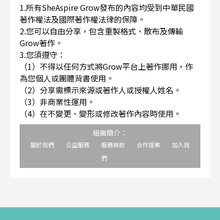
1.所有SheAspire Grow發布的內容均受到中華民國
著作權法及國際著作權法律的保障。
2.您可以自由分享，包含重製格式、散布及傳輸
Grow著作。
3.您須遵守：
（1）不得以任何方式將Grow平台上著作挪用，作
為您個人或團體背書使用。
（2）分享需標示來源或著作人或授權人姓名。
（3）非商業性運用。
（4）在不變更、變形或修改著作內容時使用。
組織簡介：
關於我們
公益服務
服務條款
合作提案
加入我
們