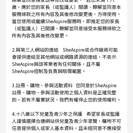
歲，應於您的家長（或監護人）閱讀、瞭解並同意本
服務條款之所有內容及其後修改變更後，方得使用。
當您使用或繼續SheAspire服務時，即推定您的家長
（或監護人）已閱讀、瞭解並同意接受本服務條款之
所有內容及其後修改變更。
2.與第三人網站的連結 SheAspire或合作廠商可能
會提供連結至其他網站或網路資源的連結，不表示
SheAspire與該等業者有任何關係，且不屬
SheAspire控制及負責與賠償範圍。
3.註冊、購物、參與活動資料 您同意於SheAspire
註冊、購物、參與活動使用之個人資料是正確完整
的，若有不屬實狀況，我們有權停止您的使用權利。
4.十八歲以下兒童及青少年之保護 希望家長或監護
人謹慎選擇合適網站供兒童及青少年瀏覽，囑咐不可
任意提供個人或家人基本資料，且未經同意不應接受