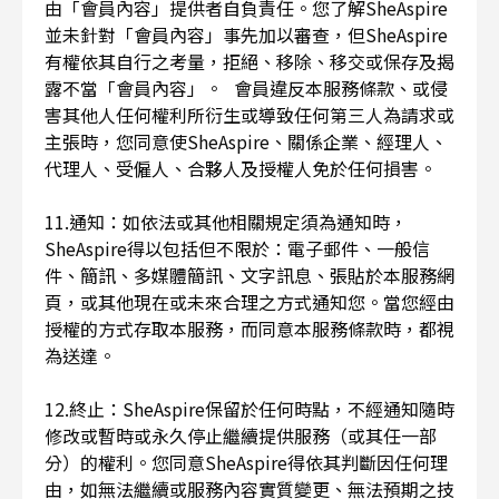
由「會員內容」提供者自負責任。您了解SheAspire
並未針對「會員內容」事先加以審查，但SheAspire
有權依其自行之考量，拒絕、移除、移交或保存及揭
露不當「會員內容」。 會員違反本服務條款、或侵
害其他人任何權利所衍生或導致任何第三人為請求或
主張時，您同意使SheAspire、關係企業、經理人、
代理人、受僱人、合夥人及授權人免於任何損害。
11.通知：如依法或其他相關規定須為通知時，
SheAspire得以包括但不限於：電子郵件、一般信
件、簡訊、多媒體簡訊、文字訊息、張貼於本服務網
頁，或其他現在或未來合理之方式通知您。當您經由
授權的方式存取本服務，而同意本服務條款時，都視
為送達。
12.終止：SheAspire保留於任何時點，不經通知隨時
修改或暫時或永久停止繼續提供服務（或其任一部
分）的權利。您同意SheAspire得依其判斷因任何理
由，如無法繼續或服務內容實質變更、無法預期之技