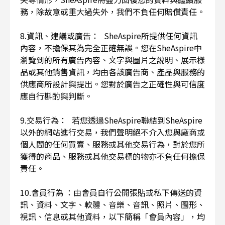
務，除故意或重大過失外，我們不負任何賠償責任。
8.資訊、建議或廣告： SheAspire所提供任何資訊
內容，不擔保其為完全正確無誤。您在SheAspire中
瀏覽到的所有廣告內容、文字與圖片之說明、展示樣
品或其他銷售資訊，均由各該廣告商、產品與服務的
供應商所設計與提出。您對於廣告之正確性與可信度
應自行斟酌與判斷。
9.交易行為： 若您透過SheAspire聯結到SheAspire
以外的網站進行交易，我們聲明絕不介入您與廠商或
個人間的任何買賣、服務或其他交易行為，對於您所
獲得的商品、服務或其他交易標的物亦不負任何擔保
責任。
10.會員行為 ：由會員自行公開張貼或私下傳送的資
訊、資料、文字、軟體、音樂、音訊、照片、圖形、
視訊、信息或其他資料，以下簡稱「會員內容」，均