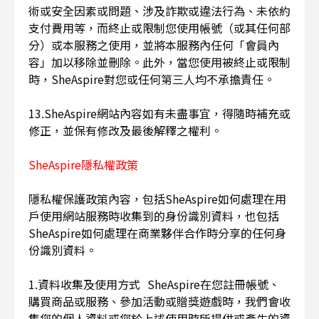
術或安全因素或問題、涉及詐欺或違法行為、未依約
支付費用等，而終止或限制您使用帳號（或其任何部
分）或本服務之使用，並將本服務內任何「會員內
容」加以移除並刪除。此外，當您使用被終止或限制
時，SheAspire對您或任何第三人均不承擔責任。
13.SheAspire網站內容如有未盡事宜，得隨時補充或
修正，並保有修改及最後解釋之權利。
SheAspire隱私權政策
隱私權保護政策內容，包括SheAspire如何處理在用
戶使用網站服務時收集到的身份識別資料，也包括
SheAspire如何處理在商業夥伴合作時分享的任何身
份識別資料。
1.資料收集及使用方式 SheAspire在您註冊帳號、
購買商品或服務、參加活動或贈獎遊戲時，我們會收
集您的個人資料或您於上述使用時所提供或產生的資