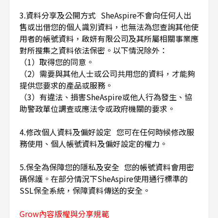
3.資料分享及公開方式 SheAspire不會向任何人出
售或出借您的個人識別資料，也無法為您查詢其他使
用者的帳號資料，啟妍有限公司及其所屬相關事業應
對所搜集之資料依法保密。以下情況除外：
（1）取得您的同意。
（2）需要與其他人士或公司共用您的資料，才能夠
提供您要求的產品或服務。
（3）有違法、損害SheAspire或他人行為發生、協
助警政單位調查或應法令或政府機關的要求。
4.修改個人資料及偏好設定 您可在任何時候修改服
務使用、個人帳號資料及偏好設定的權力。
5.保全為保障您的隱私及安全 您的帳號資料會用密
碼保護。在部分情況下SheAspire使用通行標準的
SSL保全系統，保障資料傳送的安全。
Grow內容版權與分享規範