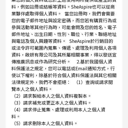
料，例如註冊或結帳等資料。SheAspire也可以從商
業夥伴處取得個人資料。 當您註冊時，我們會需要
您的電子郵件地址與設定密碼，而您若有購買行為或
參與活動等其他行為時，可能會問及您的姓名、電子
郵件地址、出生日期、性別、職位、行業、聯絡地址
與電話及個人興趣等資料。 SheAspire於行銷目的
或法令許可範圍內蒐集、傳遞、處理及利用個人各項
資料，啟妍有限公司及其所屬相關事業，得以發送宣
傳推廣訊息或作為研究分析。 2.基於我國個人資
料保護法之規定，您可以電話或Email通知方式，行
使以下權利，除基於符合個人資料保護法與其它相關
法律規定外，我們不會拒絕： （1）查詢或請求閱
覽本人之個人資料。
（2）請求製給本人之個人資料複製本。
（3）請求補充或更正本人之個人資料。
（4）請求停止蒐集、處理或利用本人之個人資
料。
（5）請求刪除本人之個人資料。