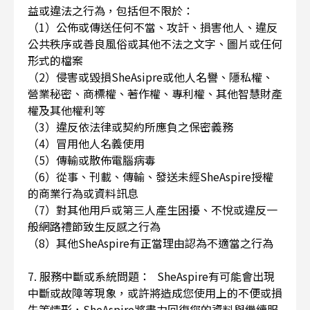
益或違法之行為，包括但不限於：
（1）公佈或傳送任何不當、攻訐、損害他人、違反
公共秩序或善良風俗或其他不法之文字、圖片或任何
形式的檔案
（2）侵害或毀損SheAsipre或他人名譽、隱私權、
營業秘密、商標權、著作權、專利權、其他智慧財產
權及其他權利等
（3）違反依法律或契約所應負之保密義務
（4）冒用他人名義使用
（5）傳輸或散佈電腦病毒
（6）從事、刊載、傳輸、發送未經SheAspire授權
的商業行為或資料訊息
（7）對其他用戶或第三人產生困擾、不悅或違反一
般網路禮節致生反感之行為
（8）其他SheAspire有正當理由認為不適當之行為
7. 服務中斷或系統問題： SheAspire有可能會出現
中斷或故障等現象，或許將造成您使用上的不便或損
失等情形，SheAspire將盡力回復您的資料與繼續服