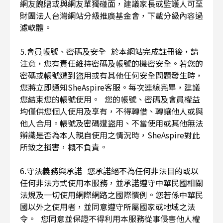
網友餽贈或與網友單獨碰面，建議家長或監護人可至
財團法人台灣網站分級推廣基金會，下載分級內容過
濾軟體。
5.會員帳號、密碼及安全 於本網站完成註冊後，請
注意，您有責任維持密碼及帳號的機密安全。若您的
密碼或帳號遭到盜用或有其他任何安全問題發生時，
您將立即通知SheAspire客服。每次連線完畢，建議
您結束您的帳號使用。 您的帳號、密碼及會員權益
均僅供您個人使用及享有，不得轉借、轉讓他人或與
他人合用。帳號及密碼遭盜用、不當使用或其他無法
辯識是否為本人親自使用之情況時，SheAspire對此
所致之損害，概不負責。
6.守法義務與承諾 您承諾絕不為任何非法目的或以
任何非法方式使用本服務，並承諾遵守中華民國相關
法規及一切使用網際網路之國際慣例。您若係中華民
國以外之使用者，並同意遵守所屬國家或地域之法
令。 您同意並保證不得利用本服務從事侵害他人權