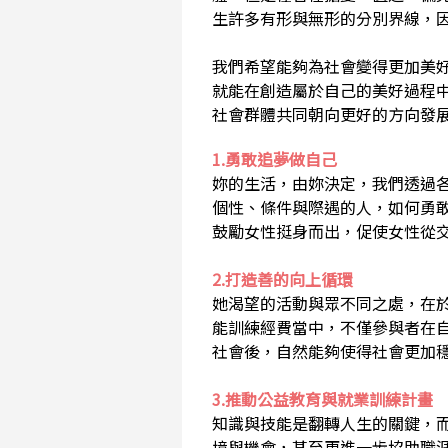
生許多有形與無形的分別界線，
我們希望能夠為社會變得更加美
就能在創造屬於自己的美好過程
社會群體共同朝向更好的方向發
1.勇敢追夢做自己
妳的生活，由妳決定，我們透過
個性、條件與際遇的人，如何勇
鼓勵女性挺身而出，促使女性從
2.打造善的向上循環
她渴望的活動與眾不同之處，在
能訓練經費當中，不僅參與者在
社會後，自然能夠使得社會更加
3.推動公益教育與就業訓練計畫
知識與技能是翻轉人生的關鍵，
境與機會，甚至更進一步協助職