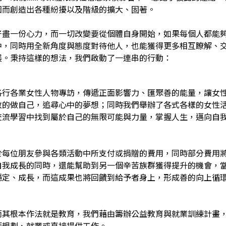
因而創造出各種紛擾以及階級的擴大、固著。
好盡一份心力，而一切改變要從個體自身開始，如果每個人都能
中，同時用全新角度與態度對待他人，也能獲得更多相互瞭解、
展。秉持這樣的想法，我們啟動了一連串的行動：
各行各業女性人物專訪，傳遞正面影響力、匯聚善的能量，讓女
敢的做自己，追尋心中的夢想；同時我們舉辦了各式各樣的女性
交流學習中找到屬於自己的無限可能與力量，掌握人生，邁向自
於每位朋友參與各類活動中所支付或捐贈的費用，同時部分費用
自我成長的同時，還能幫助到另一個辛苦族群獲得提升的機會，
穩定、成長，而這成果也將回饋到給予者身上，形成善的向上循
而其根本作法就是教育，我們藉由籌辦公益教育與就業訓練計畫
涯規劃、就業或直接提供工作。