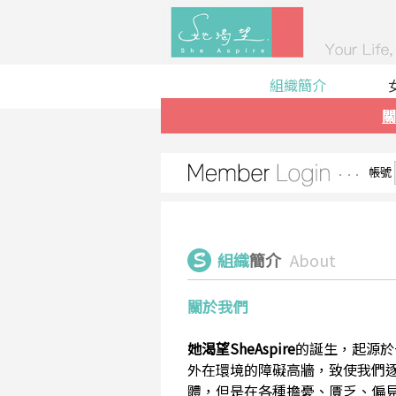
組織簡介
關
帳號
組織
簡介
About
關於我們
她渴望SheAspire
的誕生，起源於
外在環境的障礙高牆，致使我們
體，但是在各種擔憂、匱乏、偏見