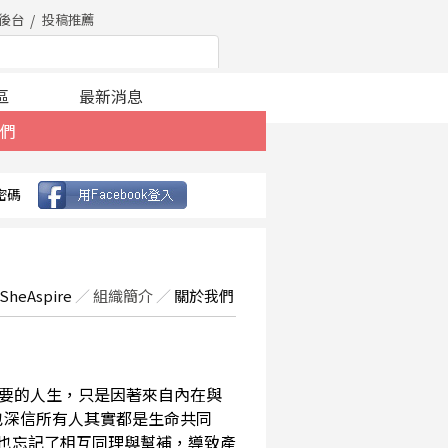
後台
投稿推薦
區
最新消息
們
密碼
SheAspire
／
組織簡介
／
關於我們
要的人生，只是因著來自內在與
也深信所有人其實都是生命共同
，也忘記了相互同理與幫補，導致產