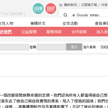
購物車(
0
)
訂閱電子報
作家
女性人物
專欄好文
女性活動
會員專
於我們
公益服務
服務條款
合作提案
加入我
密碼
登入
加入會員
／
忘記
一個改變弱勢族群命運的念頭。我們認為所有人都值得過自己想
逐漸失去了做自己與自我實現的勇氣，陷入了桎梏的困境；我們
、歧視......等集體限制性信念累積影響下，忘記了彼此的連結