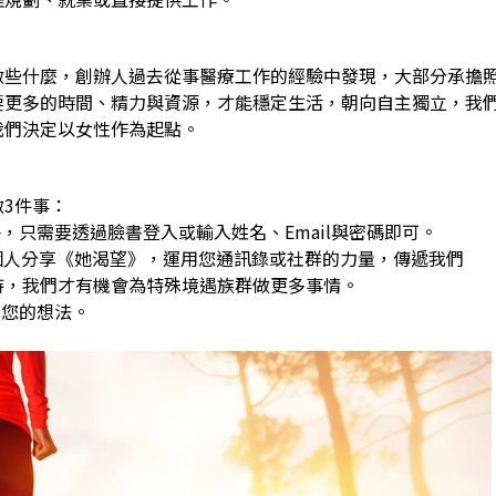
做些什麼，創辦人過去從事醫療工作的經驗中發現，大部分承擔
要更多的時間、精力與資源，才能穩定生活，朝向自主獨立，我
我們決定以女性作為起點。
3件事：
，只需要透過臉書登入或輸入姓名、Email與密碼即可。
0個人分享《她渴望》，運用您通訊錄或社群的力量，傳遞我們
，我們才有機會為特殊境遇族群做更多事情。
享您的想法。