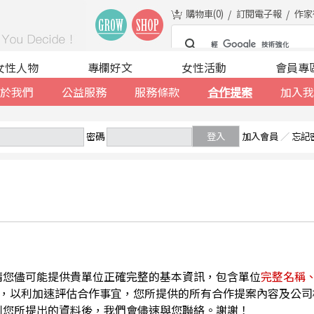
購物車(
0
)
訂閱電子報
作家
女性人物
專欄好文
女性活動
會員專
於我們
公益服務
服務條款
合作提案
加入我
密碼
登入
加入會員
／
忘記
請您儘可能提供貴單位正確完整的基本資訊，包含單位
完整名稱
，以利加速評估合作事宜，您所提供的所有合作提案內容及公司
到您所提出的資料後，我們會儘速與您聯絡。謝謝！