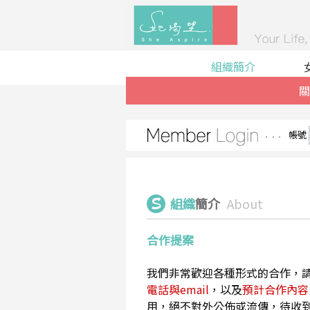
組織簡介
關
帳號
組織
簡介
About
合作提案
我們非常歡迎各種形式的合作，
電話與email
，以及
預計合作內容
用，絕不對外公佈或流傳，待收