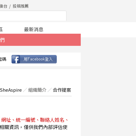
後台
投稿推薦
區
最新消息
們
密碼
SheAspire
／
組織簡介
／
合作提案
、網址、統一編號、聯絡人姓名、
相關資訊，僅供我們內部評估使