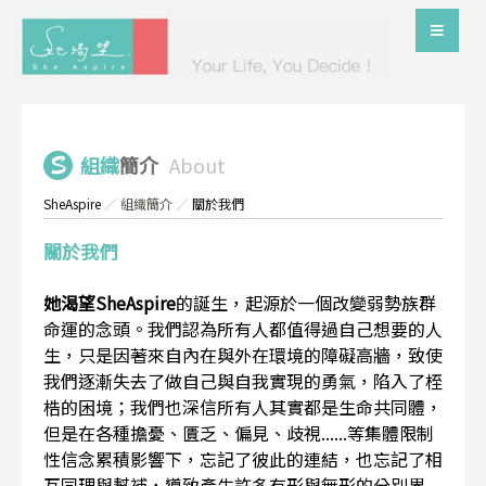
組織
簡介
About
SheAspire
／
組織簡介
／
關於我們
關於我們
她渴望SheAspire
的誕生，起源於一個改變弱勢族群
命運的念頭。我們認為所有人都值得過自己想要的人
生，只是因著來自內在與外在環境的障礙高牆，致使
我們逐漸失去了做自己與自我實現的勇氣，陷入了桎
梏的困境；我們也深信所有人其實都是生命共同體，
但是在各種擔憂、匱乏、偏見、歧視......等集體限制
性信念累積影響下，忘記了彼此的連結，也忘記了相
互同理與幫補，導致產生許多有形與無形的分別界