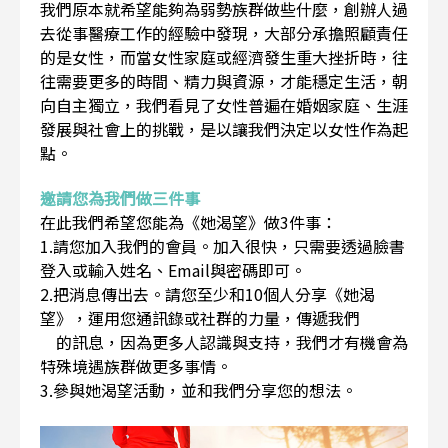
我們原本就希望能夠為弱勢族群做些什麼，創辦人過
去從事醫療工作的經驗中發現，大部分承擔照顧責任
的是女性，而當女性家庭或經濟發生重大挫折時，往
往需要更多的時間、精力與資源，才能穩定生活，朝
向自主獨立，我們看見了女性普遍在婚姻家庭、生涯
發展與社會上的挑戰，是以讓我們決定以女性作為起
點。
邀請您為我們做三件事
在此我們希望您能為《她渴望》做3件事：
1.請您加入我們的會員。加入很快，只需要透過臉書
登入或輸入姓名、Email與密碼即可。
2.把消息傳出去。請您至少和10個人分享《她渴
望》，運用您通訊錄或社群的力量，傳遞我們
的訊息，因為更多人認識與支持，我們才有機會為
特殊境遇族群做更多事情。
3.參與她渴望活動，並和我們分享您的想法。