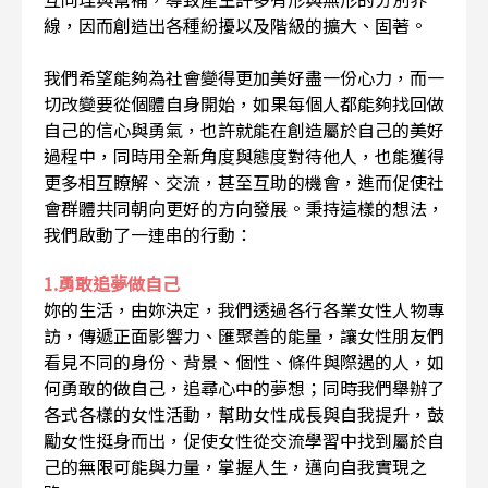
線，因而創造出各種紛擾以及階級的擴大、固著。
我們希望能夠為社會變得更加美好盡一份心力，而一
切改變要從個體自身開始，如果每個人都能夠找回做
自己的信心與勇氣，也許就能在創造屬於自己的美好
過程中，同時用全新角度與態度對待他人，也能獲得
更多相互瞭解、交流，甚至互助的機會，進而促使社
會群體共同朝向更好的方向發展。秉持這樣的想法，
我們啟動了一連串的行動：
1.勇敢追夢做自己
妳的生活，由妳決定，我們透過各行各業女性人物專
訪，傳遞正面影響力、匯聚善的能量，讓女性朋友們
看見不同的身份、背景、個性、條件與際遇的人，如
何勇敢的做自己，追尋心中的夢想；同時我們舉辦了
各式各樣的女性活動，幫助女性成長與自我提升，鼓
勵女性挺身而出，促使女性從交流學習中找到屬於自
己的無限可能與力量，掌握人生，邁向自我實現之