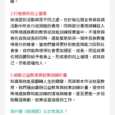
路。
2.打造善的向上循環
她渴望的活動與眾不同之處，在於每位朋友參與各類
活動中所支付或捐贈的費用，同時部分費用將轉投入
特殊境遇族群的教育或技能訓練經費當中，不僅參與
者在自我成長的同時，還能幫助到另一個辛苦族群獲
得提升的機會，當她們獲得更好的態度與能力回到社
會後，自然能夠使得社會更加穩定、成長，而這成果
也將回饋到給予者身上，形成善的向上循環，成就自
己，亦能造福他人。
3.推動公益教育與就業訓練計畫
知識與技能是翻轉人生的關鍵，而其根本作法就是教
育，我們藉由籌辦公益教育與就業訓練計畫，提供特
殊境遇族群知能訓練的環境與機會，甚至更進一步協
助職涯規劃、就業或直接提供工作。
為什麼《她渴望》以女性為主？